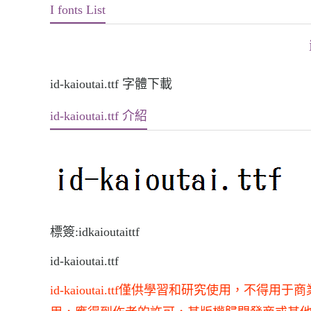
I fonts List
id-kaioutai.ttf 字體下載
id-kaioutai.ttf 介紹
標簽:idkaioutaittf
id-kaioutai.ttf
id-kaioutai.ttf僅供學習和研究使用，