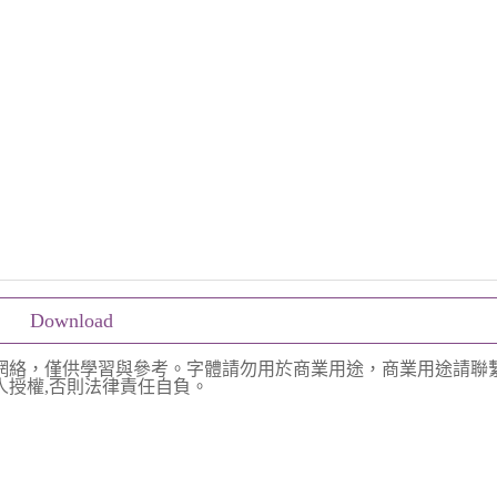
Download
網絡，僅供學習與參考。字體請勿用於商業用途，商業用途請聯
授權,否則法律責任自負。