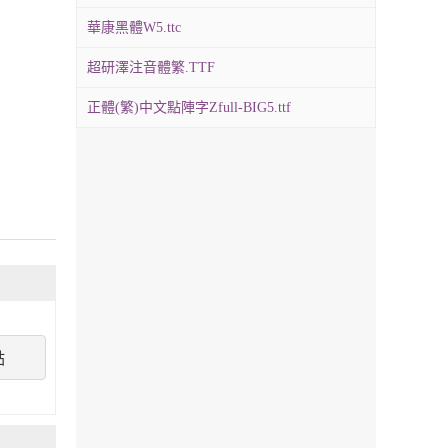
華康黑體W5.ttc
超研澤注音體繁.TTF
正體(繁)中文點陣字Zfull-BIG5.ttf
點