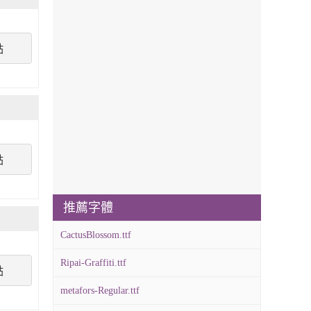
點
點
推薦字體
CactusBlossom.ttf
Ripai-Graffiti.ttf
點
metafors-Regular.ttf