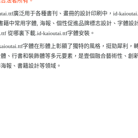
他合法者所有。
ioutai.ttf廣泛用于各種書刊、畫冊的設計印刷中，id-kaioutai.
紙和雜志和書籍中常用字體, 海報、個性促進品牌標志設計、字體設
.ttf 從哪裏下載.id-kaioutai.ttf字體安裝。
id-kaioutai.ttf字體在形體上彰顯了獨特的風格，挺勁犀利
金體、行書和裝飾體等多元要素，是壹個融合藝術性、創
傳海報、書籍設計等領域。