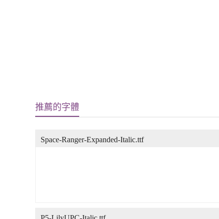
推薦的字體
Space-Ranger-Expanded-Italic.ttf
P5-LilyUPC-Italic.ttf