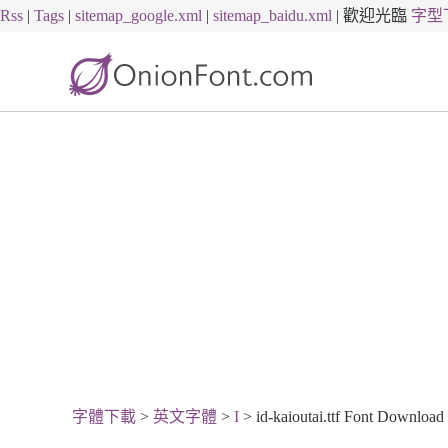
Rss
|
Tags
|
sitemap_google.xml
|
sitemap_baidu.xml
|
歡迎光臨
字型
字體下載
>
英文字體
>
I
> id-kaioutai.ttf Font Download