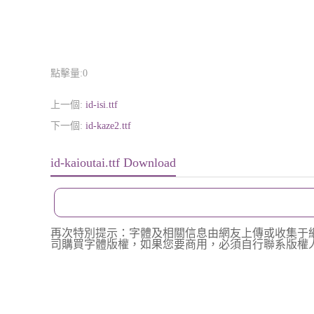
點擊量:
0
上一個:
id-isi.ttf
下一個:
id-kaze2.ttf
id-kaioutai.ttf Download
再次特別提示：字體及相關信息由網友上傳或收集于
司購買字體版權，如果您要商用，必須自行聯系版權人