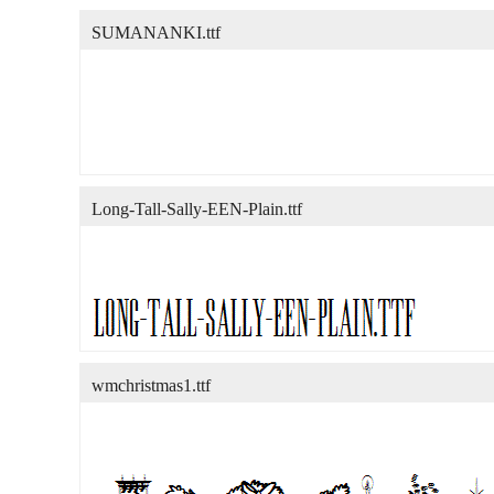
SUMANANKI.ttf
Long-Tall-Sally-EEN-Plain.ttf
wmchristmas1.ttf