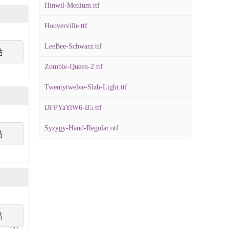
Hinwil-Medium.ttf
Hooverville.ttf
LeeBee-Schwarz.ttf
點
Zombie-Queen-2.ttf
Twentytwelve-Slab-Light.ttf
DFPYaYiW6-B5.ttf
Syzygy-Hand-Regular.otf
點
點