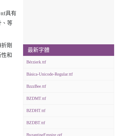
ttf具有
計、等
，轉折剛
最新字體
新性和
Bérzierk.ttf
Básica-Unicode-Regular.ttf
BzzzBee.ttf
BZDMT.ttf
BZDHT.ttf
BZDBT.ttf
ByzantineEmpire.otf