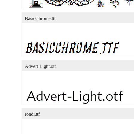
BasicChrome.ttf
Advert-Light.otf
rondi.ttf