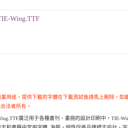
TIE-Wing.TTF
得用于商業用途，提供下載的字體在下載測試後請馬上刪除，如
他合法者所有。
-Wing.TTF廣泛用于各種書刊、畫冊的設計印刷中，TIE-Wing
紙和雜志和書籍中常用字體, 海報、個性促進品牌標志設計、