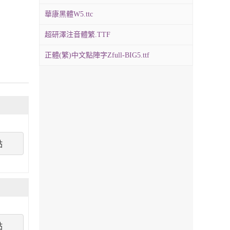
華康黑體W5.ttc
超研澤注音體繁.TTF
正體(繁)中文點陣字Zfull-BIG5.ttf
點
點