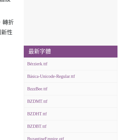
利，轉折
創新性
最新字體
Bérzierk.ttf
Básica-Unicode-Regular.ttf
BzzzBee.ttf
BZDMT.ttf
BZDHT.ttf
BZDBT.ttf
ByzantineEmpire.otf