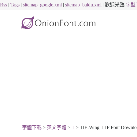
Rss
|
Tags
|
sitemap_google.xml
|
sitemap_baidu.xml
|
歡迎光臨
字型
字體下載
>
英文字體
>
T
> TIE-Wing.TTF Font Downlo