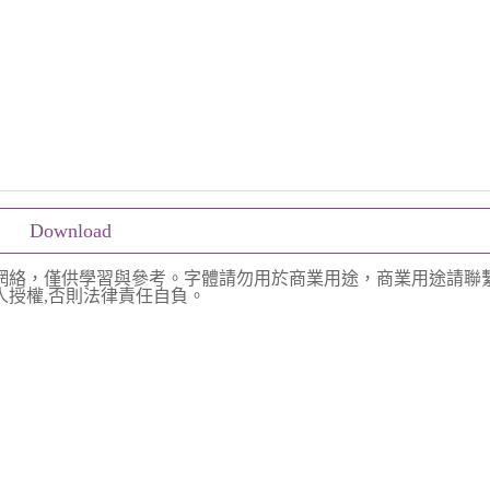
Download
網絡，僅供學習與參考。字體請勿用於商業用途，商業用途請聯
授權,否則法律責任自負。