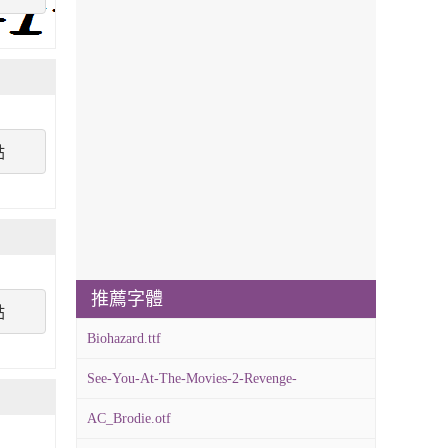
點
推薦字體
點
Biohazard.ttf
See-You-At-The-Movies-2-Revenge-
Retribution.otf
AC_Brodie.otf