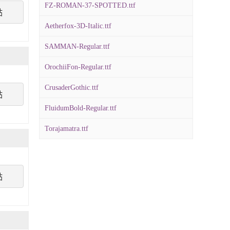
FZ-ROMAN-37-SPOTTED.ttf
點
Aetherfox-3D-Italic.ttf
SAMMAN-Regular.ttf
OrochiiFon-Regular.ttf
CrusaderGothic.ttf
點
FluidumBold-Regular.ttf
Torajamatra.ttf
點