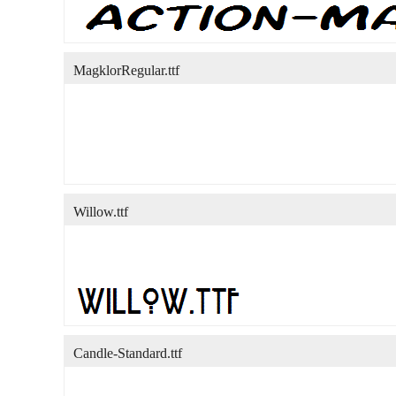
MagklorRegular.ttf
Willow.ttf
Candle-Standard.ttf