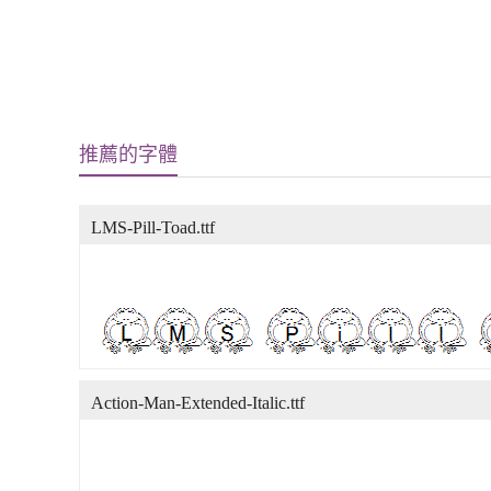
推薦的字體
LMS-Pill-Toad.ttf
Action-Man-Extended-Italic.ttf