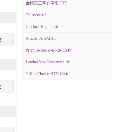
金梅美工空心字形.TTF
Thirtysix.ttf
Clerface-Regular.ttf
AmarilloUSAF.ttf
點
Priamos-Serial-Bold-DB.ttf
Leatherface-Condensed.ttf
GrilledCheese-BTN-Cn.ttf
點