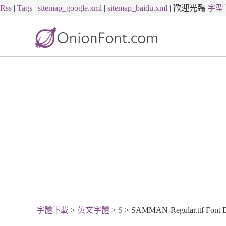
Rss
|
Tags
|
sitemap_google.xml
|
sitemap_baidu.xml
|
歡迎光臨
字型
字體下載
>
英文字體
>
S
> SAMMAN-Regular.ttf Font 