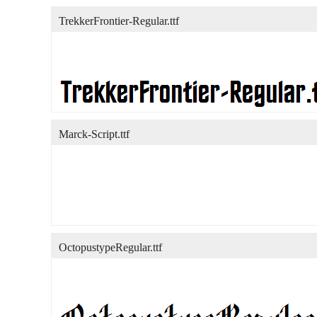
TrekkerFrontier-Regular.ttf
Marck-Script.ttf
OctopustypeRegular.ttf