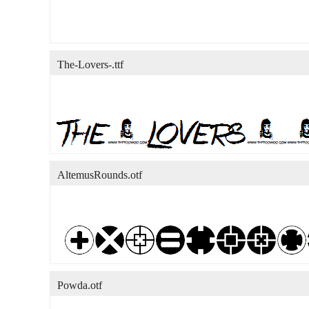
The-Lovers-.ttf
AltemusRounds.otf
Powda.otf