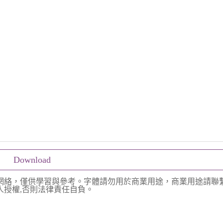
Download
網絡，僅供學習與參考。字體請勿用於商業用途，商業用途請聯
授權,否則法律責任自負。