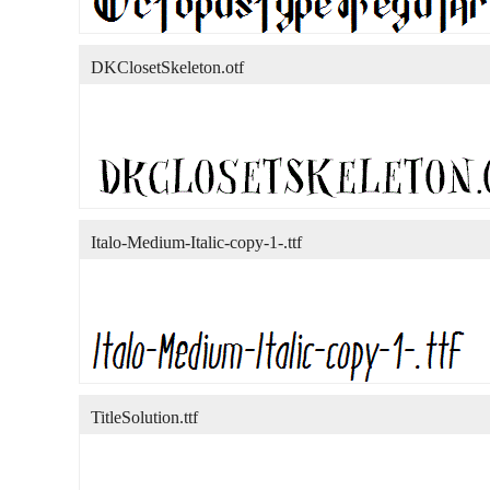
DKClosetSkeleton.otf
Italo-Medium-Italic-copy-1-.ttf
TitleSolution.ttf