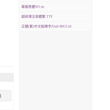
華康黑體W5.ttc
超研澤注音體繁.TTF
正體(繁)中文點陣字Zfull-BIG5.ttf
點