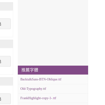
點
點
推薦字體
BacktalkSans-BTN-Oblique.ttf
Old-Typography.ttf
FrankHighlight-copy-1-.ttf
點