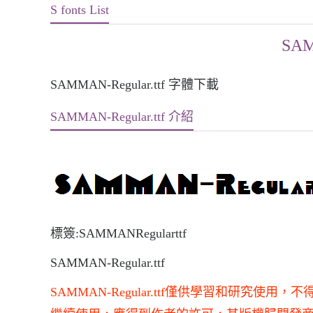
S fonts List
SAM
SAMMAN-Regular.ttf 字體下載
SAMMAN-Regular.ttf 介紹
標簽:SAMMANRegularttf
SAMMAN-Regular.ttf
SAMMAN-Regular.ttf僅供學習和研