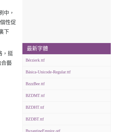
印刷中，
報、個性促
哪裏下
最新字體
風格，挺
Bérzierk.ttf
融合藝
Básica-Unicode-Regular.ttf
BzzzBee.ttf
BZDMT.ttf
BZDHT.ttf
BZDBT.ttf
ByzantineEmpire.otf