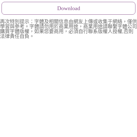
Download
再次特別提示：字體及相關信息由網友上傳或收集于網絡，僅供
學習與參考。字體請勿用於商業用途，商業用途請聯繫字體公司
購買字體版權，如果您要商用，必須自行聯系版權人授權,否則
法律責任自負。