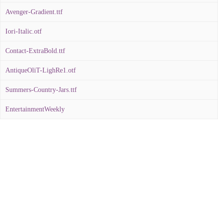
Avenger-Gradient.ttf
Iori-Italic.otf
Contact-ExtraBold.ttf
AntiqueOliT-LighRe1.otf
Summers-Country-Jars.ttf
EntertainmentWeekly