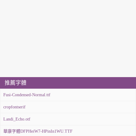
推薦字體
Fusi-Condensed-Normal.ttf
cropfontserif
Landi_Echo.otf
華康字體DFPHeiW7-HPinIn1WU.TTF