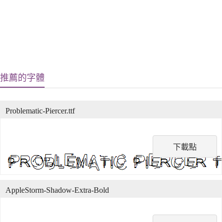
推薦的字體
Problematic-Piercer.ttf
下載點
AppleStorm-Shadow-Extra-Bold