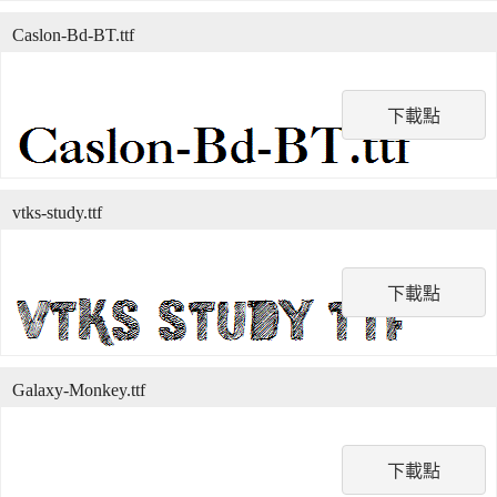
Caslon-Bd-BT.ttf
下載點
vtks-study.ttf
下載點
Galaxy-Monkey.ttf
下載點