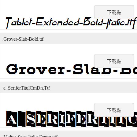
下載點
Grover-Slab-Bold.ttf
下載點
a_SeriferTitulCmDn.Ttf
下載點
Malter-Sans-Italic-Demo.otf