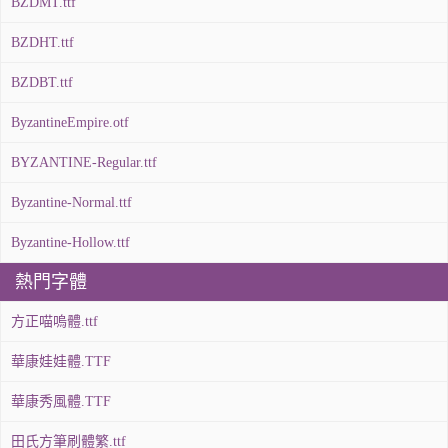
BZDMT.ttf
BZDHT.ttf
BZDBT.ttf
ByzantineEmpire.otf
BYZANTINE-Regular.ttf
Byzantine-Normal.ttf
Byzantine-Hollow.ttf
熱門字體
方正喵嗚體.ttf
華康娃娃體.TTF
華康秀風體.TTF
田氏方筆刷體繁.ttf