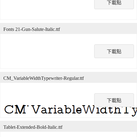
下載點
Fonts 21-Gun-Salute-Italic.ttf
下載點
CM_VariableWidthTypewriter-Regular.ttf
下載點
Tablet-Extended-Bold-Italic.ttf