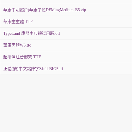
華康中明體(P)華康字體DFMingMedium-B5.zip
華康童童體.TTF
TypeLand 康熙字典體試用版.otf
華康黑體W5.ttc
超研澤注音體繁.TTF
正體(繁)中文點陣字Zfull-BIG5.ttf