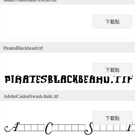
下載點
PiratesBlackbeard.ttf
下載點
AdobeCaslonSwash-Italic.ttf
下載點