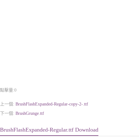
點擊量:
0
上一個:
BrushFlashExpanded-Regular-copy-2-.ttf
下一個:
BrushGrunge.ttf
BrushFlashExpanded-Regular.ttf Download