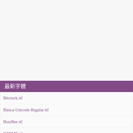
最新字體
Bérzierk.ttf
Básica-Unicode-Regular.ttf
BzzzBee.ttf