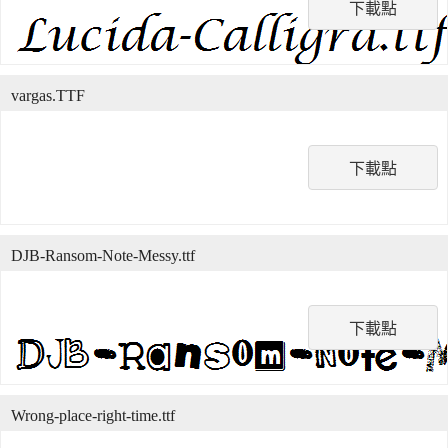
下載點
vargas.TTF
下載點
DJB-Ransom-Note-Messy.ttf
下載點
Wrong-place-right-time.ttf