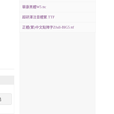
華康黑體W5.ttc
超研澤注音體繁.TTF
正體(繁)中文點陣字Zfull-BIG5.ttf
點