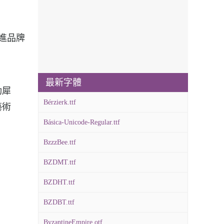
性促進品牌
最新字體
勁犀
Bérzierk.ttf
藝術
Básica-Unicode-Regular.ttf
BzzzBee.ttf
BZDMT.ttf
BZDHT.ttf
BZDBT.ttf
ByzantineEmpire.otf