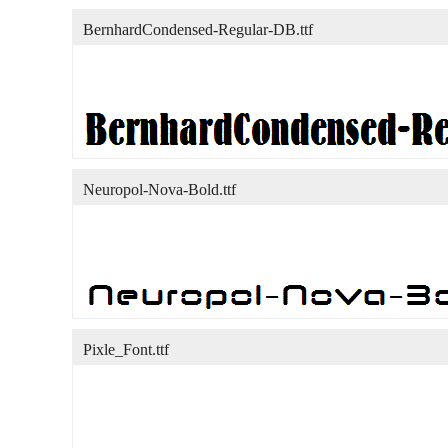
BernhardCondensed-Regular-DB.ttf
Neuropol-Nova-Bold.ttf
Pixle_Font.ttf