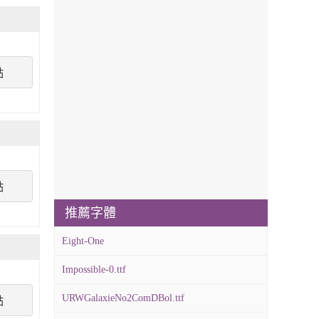
點
點
推薦字體
Eight-One
Impossible-0.ttf
URWGalaxieNo2ComDBol.ttf
點