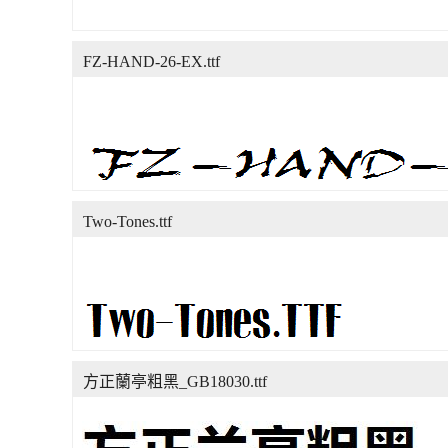
FZ-HAND-26-EX.ttf
Two-Tones.ttf
方正蘭亭粗黑_GB18030.ttf