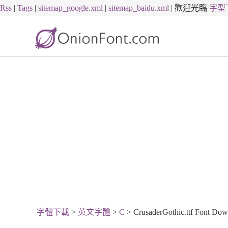
Rss
|
Tags
|
sitemap_google.xml
|
sitemap_baidu.xml
|
歡迎光臨
字型
字體下載
>
英文字體
>
C
> CrusaderGothic.ttf Font Dow