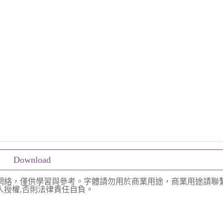
Download
網絡，僅供學習與參考。字體請勿用於商業用途，商業用途請聯
授權,否則法律責任自負。