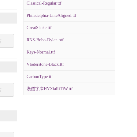
Classical-Regular.ttf
Philadelphia-LineAligned.ttf
GreatShake.ttf
RNS-Bobo-Dylan.otf
點
Keys-Normal.ttf
Vloderstone-Black.ttf
CarbonType.ttf
漢儀字庫HYXiaRiTiW.ttf
點