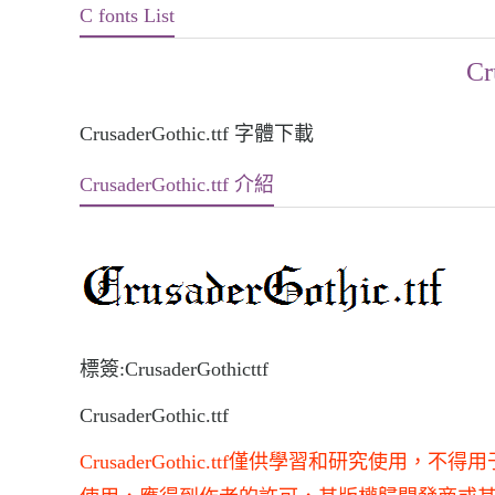
C fonts List
Cr
CrusaderGothic.ttf 字體下載
CrusaderGothic.ttf 介紹
標簽:CrusaderGothicttf
CrusaderGothic.ttf
CrusaderGothic.ttf僅供學習和研究