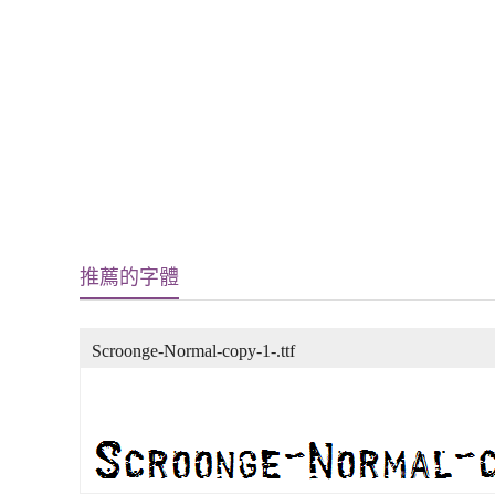
推薦的字體
Scroonge-Normal-copy-1-.ttf