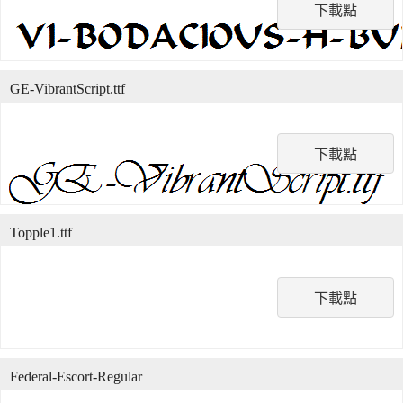
下載點
GE-VibrantScript.ttf
下載點
Topple1.ttf
下載點
Federal-Escort-Regular