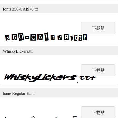
fonts 350-CAI978.ttf
下載點
WhiskyLickers.ttf
下載點
hane-Regular-E..ttf
下載點