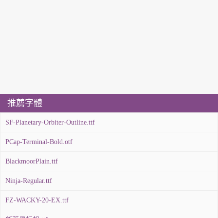
推薦字體
SF-Planetary-Orbiter-Outline.ttf
PCap-Terminal-Bold.otf
BlackmoorPlain.ttf
Ninja-Regular.ttf
FZ-WACKY-20-EX.ttf