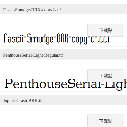
Fascii-Smudge-BRK-copy-2-.ttf
下載點
PenthouseSerial-Light-Regular.ttf
下載點
Jupiter-Crash-BRK.ttf
下載點