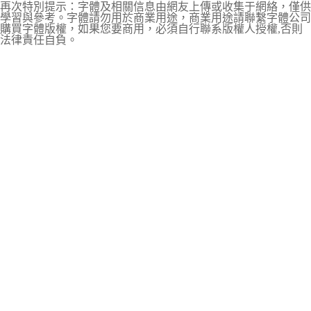
再次特別提示：字體及相關信息由網友上傳或收集于網絡，僅供
學習與參考。字體請勿用於商業用途，商業用途請聯繫字體公司
購買字體版權，如果您要商用，必須自行聯系版權人授權,否則
法律責任自負。