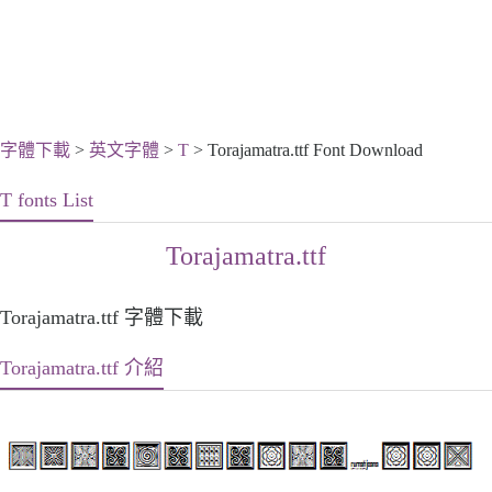
字體下載
>
英文字體
>
T
> Torajamatra.ttf Font Download
T fonts List
Torajamatra.ttf
Torajamatra.ttf 字體下載
Torajamatra.ttf 介紹