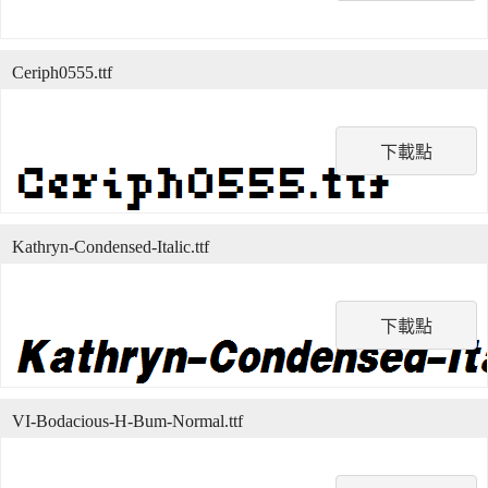
Ceriph0555.ttf
下載點
Kathryn-Condensed-Italic.ttf
下載點
VI-Bodacious-H-Bum-Normal.ttf