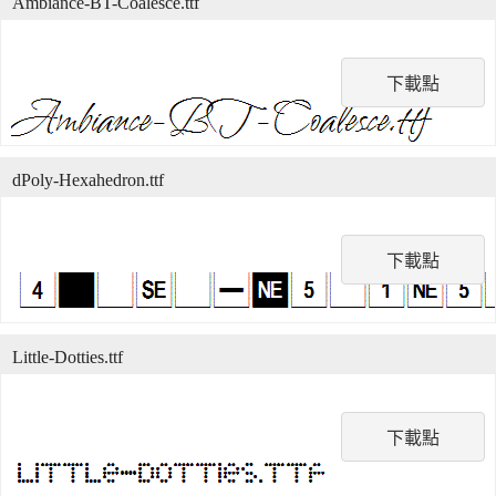
Ambiance-BT-Coalesce.ttf
下載點
dPoly-Hexahedron.ttf
下載點
Little-Dotties.ttf
下載點