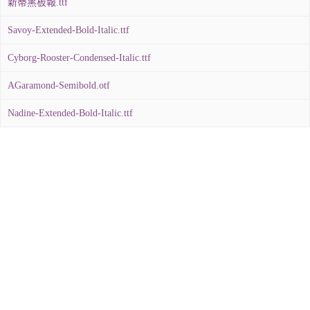
新蒂黑板報.ttf
Savoy-Extended-Bold-Italic.ttf
Cyborg-Rooster-Condensed-Italic.ttf
AGaramond-Semibold.otf
Nadine-Extended-Bold-Italic.ttf