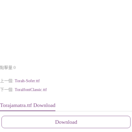
點擊量:
0
上一個:
Torah-Sofer.ttf
下一個:
ToralfontClassic.ttf
Torajamatra.ttf Download
Download