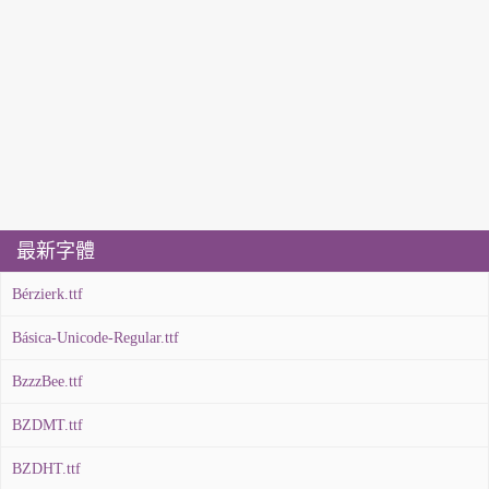
最新字體
Bérzierk.ttf
Básica-Unicode-Regular.ttf
BzzzBee.ttf
BZDMT.ttf
BZDHT.ttf