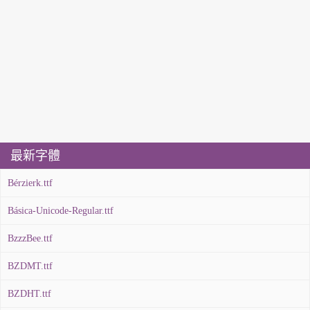
最新字體
Bérzierk.ttf
Básica-Unicode-Regular.ttf
BzzzBee.ttf
BZDMT.ttf
BZDHT.ttf