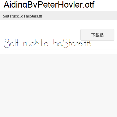
SaltTruckToTheStars.ttf
下載點