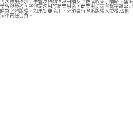
再次特別提示：字體及相關信息由網友上傳或收集于網絡，僅供
學習與參考。字體請勿用於商業用途，商業用途請聯繫字體公司
購買字體版權，如果您要商用，必須自行聯系版權人授權,否則
法律責任自負。