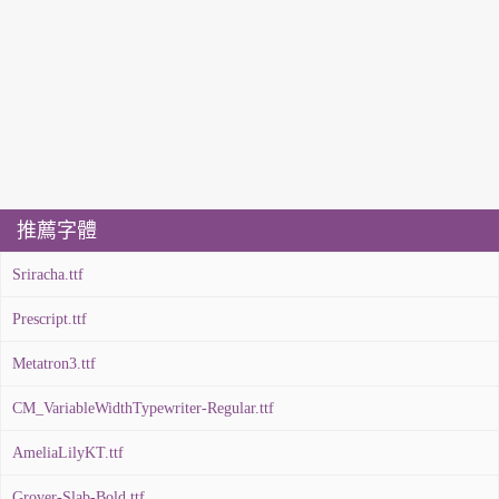
推薦字體
Sriracha.ttf
Prescript.ttf
Metatron3.ttf
CM_VariableWidthTypewriter-Regular.ttf
AmeliaLilyKT.ttf
Grover-Slab-Bold.ttf