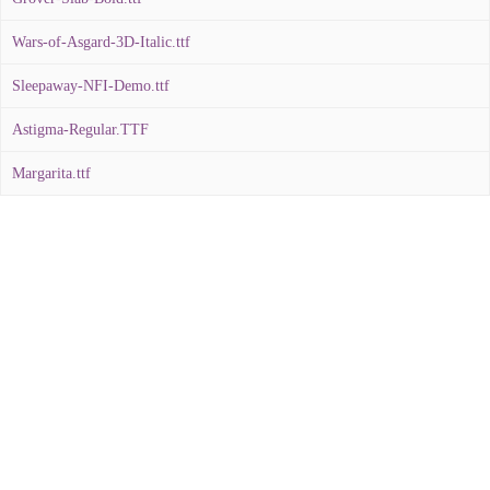
Wars-of-Asgard-3D-Italic.ttf
Sleepaway-NFI-Demo.ttf
Astigma-Regular.TTF
Margarita.ttf