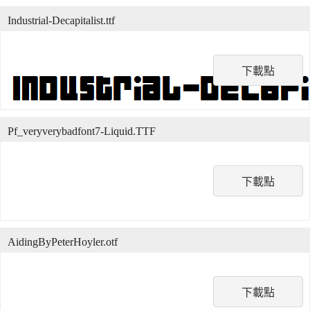
Industrial-Decapitalist.ttf
下載點
Pf_veryverybadfont7-Liquid.TTF
下載點
AidingByPeterHoyler.otf
下載點