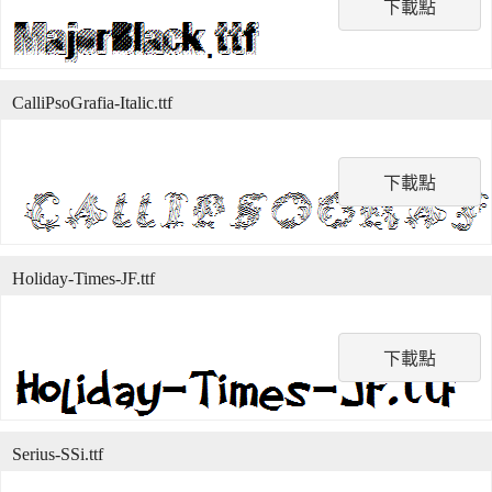
下載點
CalliPsoGrafia-Italic.ttf
下載點
Holiday-Times-JF.ttf
下載點
Serius-SSi.ttf