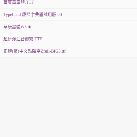
華康童童體.TTF
TypeLand 康熙字典體試用版.otf
華康黑體W5.ttc
超研澤注音體繁.TTF
正體(繁)中文點陣字Zfull-BIG5.ttf