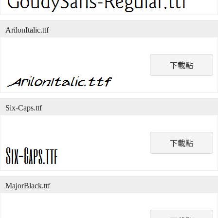
ArilonItalic.ttf
下載點
Six-Caps.ttf
下載點
MajorBlack.ttf