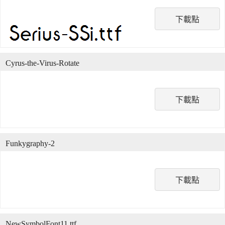
下載點
Cyrus-the-Virus-Rotate
下載點
Funkygraphy-2
下載點
NewSymbolFont11.ttf