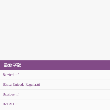
最新字體
Bérzierk.ttf
Básica-Unicode-Regular.ttf
BzzzBee.ttf
BZDMT.ttf