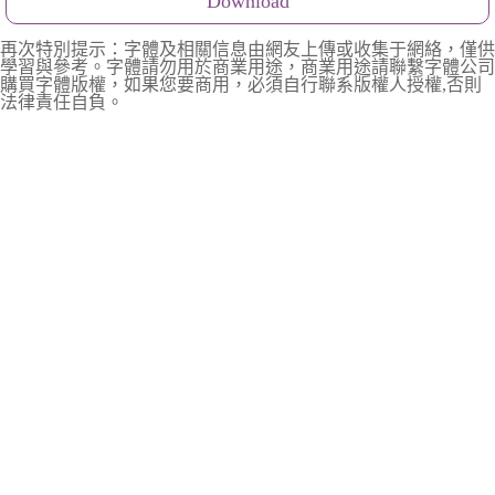
Download
再次特別提示：字體及相關信息由網友上傳或收集于網絡，僅供
學習與參考。字體請勿用於商業用途，商業用途請聯繫字體公司
購買字體版權，如果您要商用，必須自行聯系版權人授權,否則
法律責任自負。