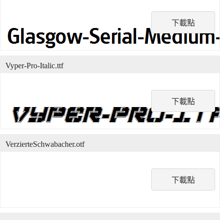
下載點
Vyper-Pro-Italic.ttf
下載點
VerzierteSchwabacher.otf
下載點