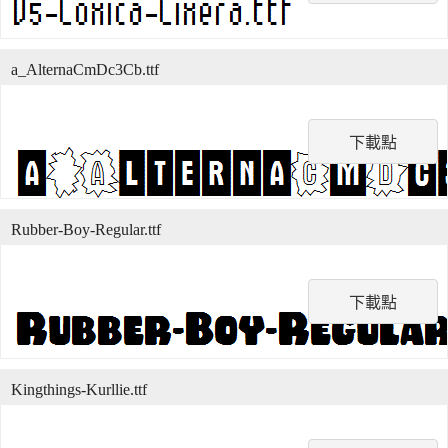
a_AlternaCmDc3Cb.ttf
下載點
Rubber-Boy-Regular.ttf
下載點
Kingthings-Kurllie.ttf