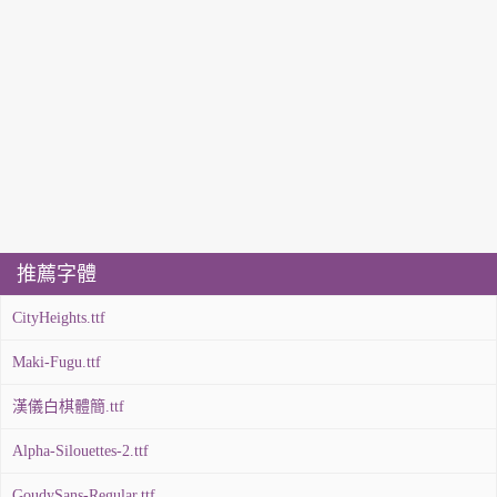
推薦字體
CityHeights.ttf
Maki-Fugu.ttf
漢儀白棋體簡.ttf
Alpha-Silouettes-2.ttf
GoudySans-Regular.ttf