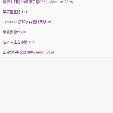
華康中明體(P)華康字體DFMingMedium-B5.zip
華康童童體.TTF
TypeLand 康熙字典體試用版.otf
華康黑體W5.ttc
超研澤注音體繁.TTF
正體(繁)中文點陣字Zfull-BIG5.ttf