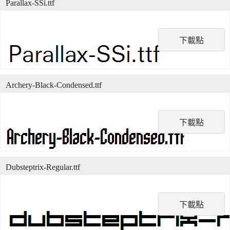
Parallax-SSi.ttf
下載點
Archery-Black-Condensed.ttf
下載點
Dubsteptrix-Regular.ttf
下載點