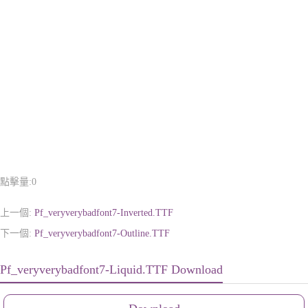
點擊量:
0
上一個:
Pf_veryverybadfont7-Inverted.TTF
下一個:
Pf_veryverybadfont7-Outline.TTF
Pf_veryverybadfont7-Liquid.TTF Download