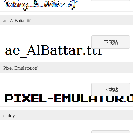
ae_AlBattar.ttf
下載點
Pixel-Emulator.otf
下載點
daddy