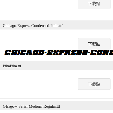
下載點
Chicago-Express-Condensed-Italic.ttf
下載點
PikaPika.ttf
下載點
Glasgow-Serial-Medium-Regular.ttf