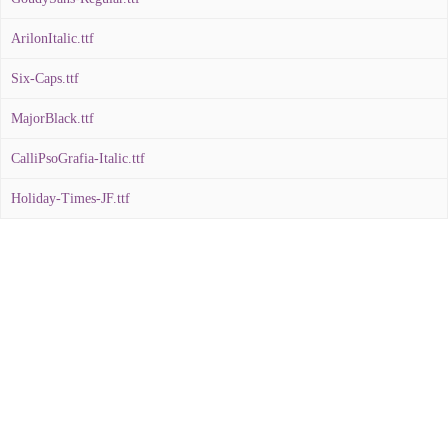
ArilonItalic.ttf
Six-Caps.ttf
MajorBlack.ttf
CalliPsoGrafia-Italic.ttf
Holiday-Times-JF.ttf