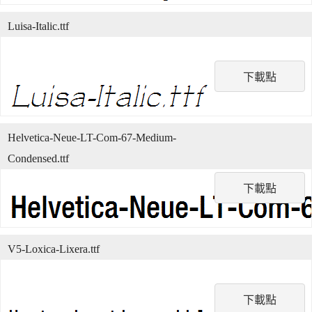
Luisa-Italic.ttf
下載點
Helvetica-Neue-LT-Com-67-Medium-
Condensed.ttf
下載點
V5-Loxica-Lixera.ttf
下載點