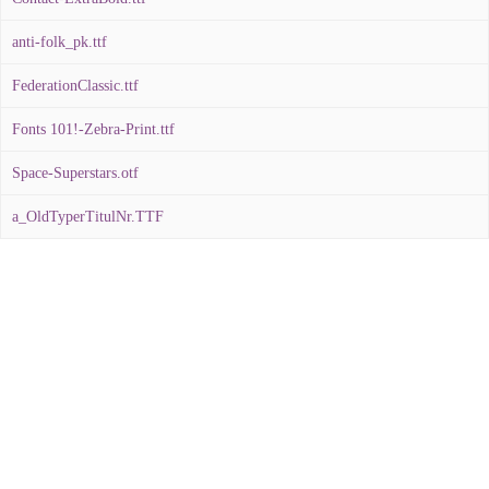
anti-folk_pk.ttf
FederationClassic.ttf
Fonts 101!-Zebra-Print.ttf
Space-Superstars.otf
a_OldTyperTitulNr.TTF