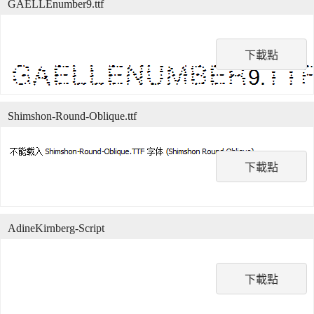
GAELLEnumber9.ttf
下載點
Shimshon-Round-Oblique.ttf
下載點
AdineKirnberg-Script
下載點