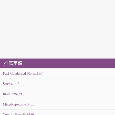
推薦字體
Fusi-Condensed-Normal.ttf
Strelsau.ttf
RaveTime.ttf
Mixed-up-copy-3-.ttf
Contact-ExtraBold.ttf