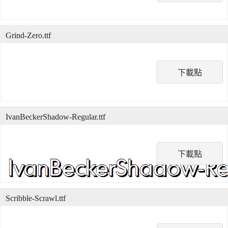
Grind-Zero.ttf
下載點
IvanBeckerShadow-Regular.ttf
下載點
Scribble-Scrawl.ttf