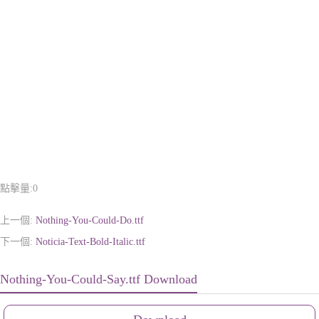
點擊量:
0
上一個:
Nothing-You-Could-Do.ttf
下一個:
Noticia-Text-Bold-Italic.ttf
Nothing-You-Could-Say.ttf Download