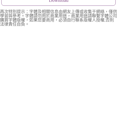
Download
再次特別提示：字體及相關信息由網友上傳或收集于網絡，僅供
學習與參考。字體請勿用於商業用途，商業用途請聯繫字體公司
購買字體版權，如果您要商用，必須自行聯系版權人授權,否則
法律責任自負。