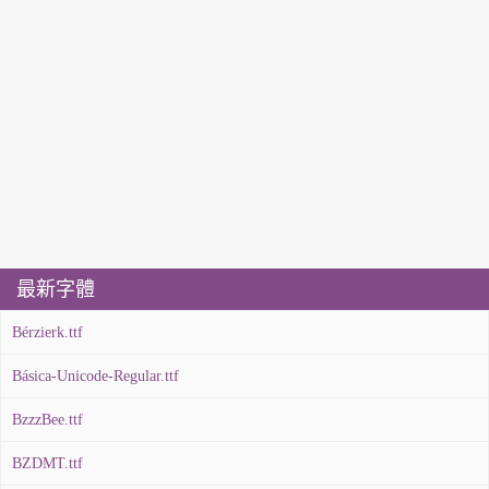
最新字體
Bérzierk.ttf
Básica-Unicode-Regular.ttf
BzzzBee.ttf
BZDMT.ttf