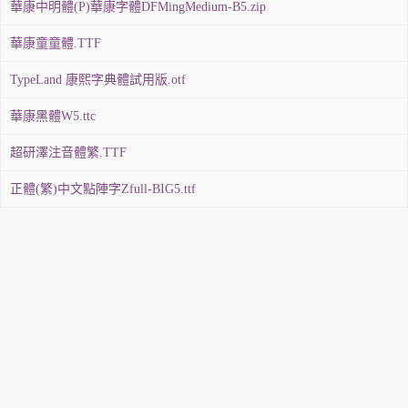
華康中明體(P)華康字體DFMingMedium-B5.zip
華康童童體.TTF
TypeLand 康熙字典體試用版.otf
華康黑體W5.ttc
超研澤注音體繁.TTF
正體(繁)中文點陣字Zfull-BIG5.ttf