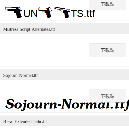
下載點
Mistress-Script-Alternates.ttf
下載點
Sojourn-Normal.ttf
下載點
Blew-Extended-Italic.ttf