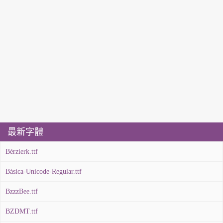
最新字體
Bérzierk.ttf
Básica-Unicode-Regular.ttf
BzzzBee.ttf
BZDMT.ttf