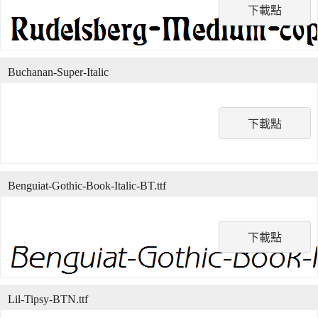
下載點
Buchanan-Super-Italic
下載點
Benguiat-Gothic-Book-Italic-BT.ttf
下載點
Lil-Tipsy-BTN.ttf