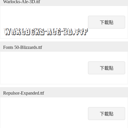
Warlocks-Ale-3D.ttf
下載點
Fonts 50-Blizzards.ttf
下載點
Repulsor-Expanded.ttf
下載點