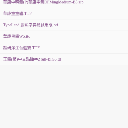
華康中明體(P)華康字體DFMingMedium-B5.zip
華康童童體.TTF
TypeLand 康熙字典體試用版.otf
華康黑體W5.ttc
超研澤注音體繁.TTF
正體(繁)中文點陣字Zfull-BIG5.ttf