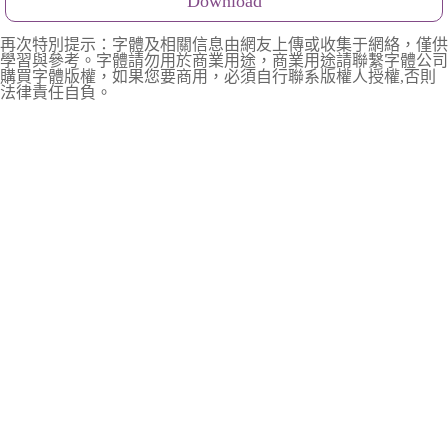
Download
再次特別提示：字體及相關信息由網友上傳或收集于網絡，僅供
學習與參考。字體請勿用於商業用途，商業用途請聯繫字體公司
購買字體版權，如果您要商用，必須自行聯系版權人授權,否則
法律責任自負。