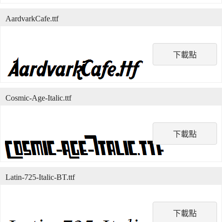
AardvarkCafe.ttf
下載點
Cosmic-Age-Italic.ttf
下載點
Latin-725-Italic-BT.ttf
下載點