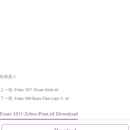
點擊量:
0
上一個:
Fonts 101!-Texan-Style.ttf
下一個:
Fonts 106-Beats-That-copy-1-.ttf
Fonts 101!-Zebra-Print.ttf Download