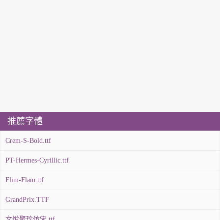
推薦字體
Crem-S-Bold.ttf
PT-Hermes-Cyrillic.ttf
Flim-Flam.ttf
GrandPrix.TTF
文悅聚珍仿宋.ttf