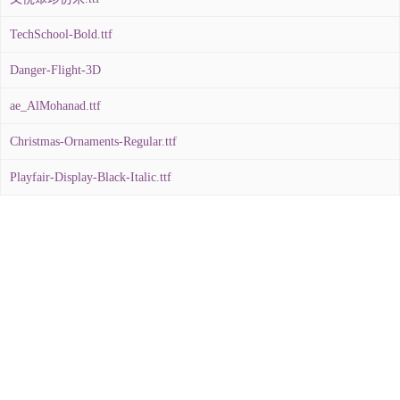
TechSchool-Bold.ttf
Danger-Flight-3D
ae_AlMohanad.ttf
Christmas-Ornaments-Regular.ttf
Playfair-Display-Black-Italic.ttf