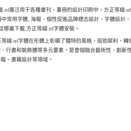
線.ttf廣泛用于各種書刊、畫冊的設計印刷中，方正等線.tt
書籍中常用字體, 海報、個性促進品牌標志設計、字體設計
 從哪裏下載.方正等線.ttf字體安裝。
正等線.ttf字體在形體上彰顯了獨特的風格，挺勁犀利，轉
體、行書和裝飾體等多元要素，是壹個融合藝術性、創新
海報、書籍設計等領域。