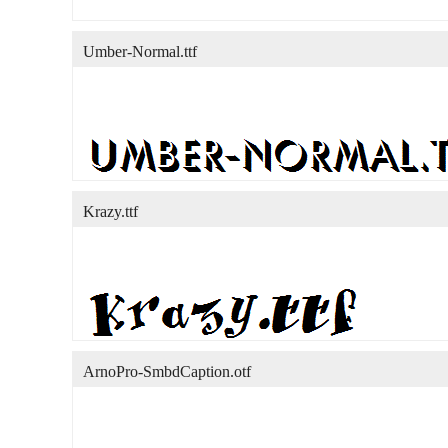
Umber-Normal.ttf
Krazy.ttf
ArnoPro-SmbdCaption.otf