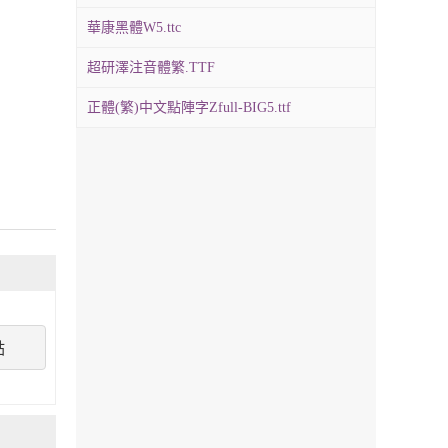
華康黑體W5.ttc
超研澤注音體繁.TTF
正體(繁)中文點陣字Zfull-BIG5.ttf
點