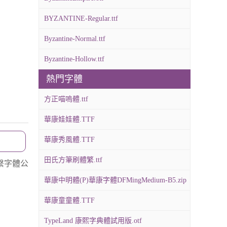
BYZANTINE-Regular.ttf
Byzantine-Normal.ttf
Byzantine-Hollow.ttf
熱門字體
方正喵嗚體.ttf
華康娃娃體.TTF
華康秀風體.TTF
田氏方筆刷體繁.ttf
繫字體公
華康中明體(P)華康字體DFMingMedium-B5.zip
華康童童體.TTF
TypeLand 康熙字典體試用版.otf