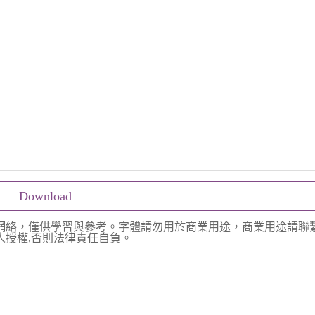
Download
網絡，僅供學習與參考。字體請勿用於商業用途，商業用途請聯
授權,否則法律責任自負。