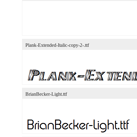
Plank-Extended-Italic-copy-2-.ttf
BrianBecker-Light.ttf