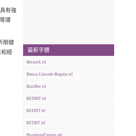
f具有強
、等環
折剛健
最新字體
性和經
Bérzierk.ttf
Básica-Unicode-Regular.ttf
BzzzBee.ttf
BZDMT.ttf
BZDHT.ttf
BZDBT.ttf
ByzantineEmpire.otf