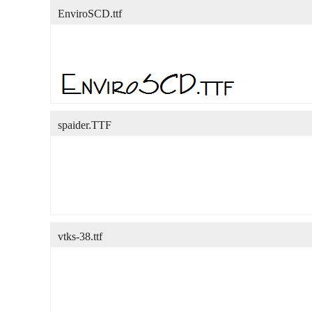
EnviroSCD.ttf
spaider.TTF
vtks-38.ttf