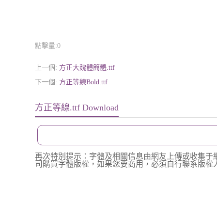
點擊量:
0
上一個:
方正大魏體簡體.ttf
下一個:
方正等線Bold.ttf
方正等線.ttf Download
再次特別提示：字體及相關信息由網友上傳或收集于
司購買字體版權，如果您要商用，必須自行聯系版權人