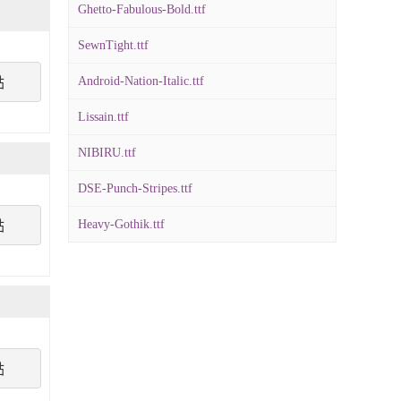
Ghetto-Fabulous-Bold.ttf
SewnTight.ttf
Android-Nation-Italic.ttf
點
Lissain.ttf
NIBIRU.ttf
DSE-Punch-Stripes.ttf
Heavy-Gothik.ttf
點
點