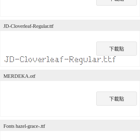
JD-Cloverleaf-Regular.ttf
下載點
MERDEKA.otf
下載點
Fonts hazel-grace-.ttf