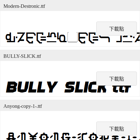
Modern-Destronic.ttf
下載點
BULLY-SLICK.ttf
下載點
Anyong-copy-1-.ttf
下載點