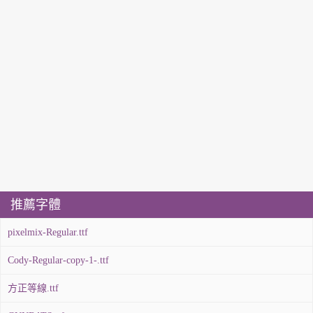
推薦字體
pixelmix-Regular.ttf
Cody-Regular-copy-1-.ttf
方正等線.ttf