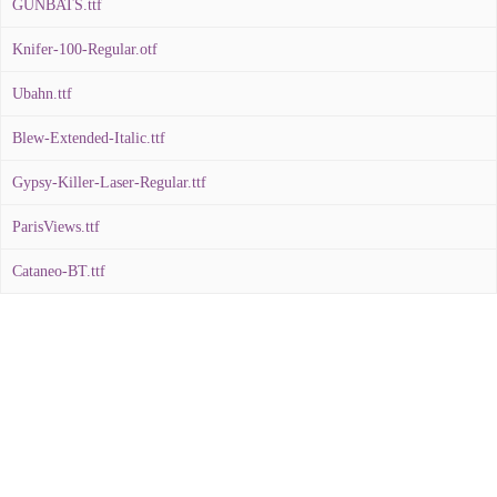
GUNBATS.ttf
Knifer-100-Regular.otf
Ubahn.ttf
Blew-Extended-Italic.ttf
Gypsy-Killer-Laser-Regular.ttf
ParisViews.ttf
Cataneo-BT.ttf