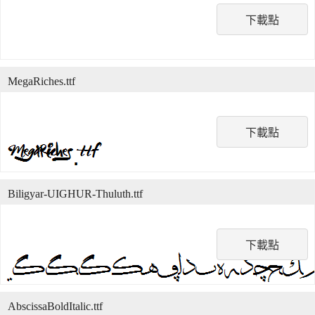
下載點
MegaRiches.ttf
下載點
Biligyar-UIGHUR-Thuluth.ttf
下載點
AbscissaBoldItalic.ttf