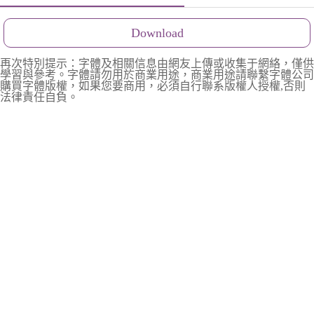
Download
再次特別提示：字體及相關信息由網友上傳或收集于網絡，僅供
學習與參考。字體請勿用於商業用途，商業用途請聯繫字體公司
購買字體版權，如果您要商用，必須自行聯系版權人授權,否則
法律責任自負。