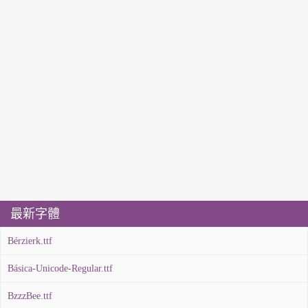
最新字體
Bérzierk.ttf
Básica-Unicode-Regular.ttf
BzzzBee.ttf