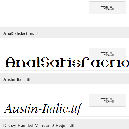
下載點
AnalSatisfaction.ttf
下載點
Austin-Italic.ttf
下載點
Disney-Haunted-Mansion-2-Regular.ttf