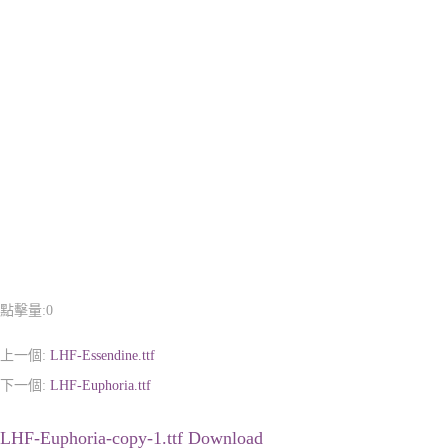
點擊量:
0
上一個:
LHF-Essendine.ttf
下一個:
LHF-Euphoria.ttf
LHF-Euphoria-copy-1.ttf Download