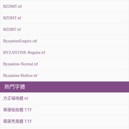
BZDMT.ttf
BZDHT.ttf
BZDBT.ttf
ByzantineEmpire.otf
BYZANTINE-Regular.ttf
Byzantine-Normal.ttf
Byzantine-Hollow.ttf
熱門字體
方正喵嗚體.ttf
華康娃娃體.TTF
華康秀風體.TTF