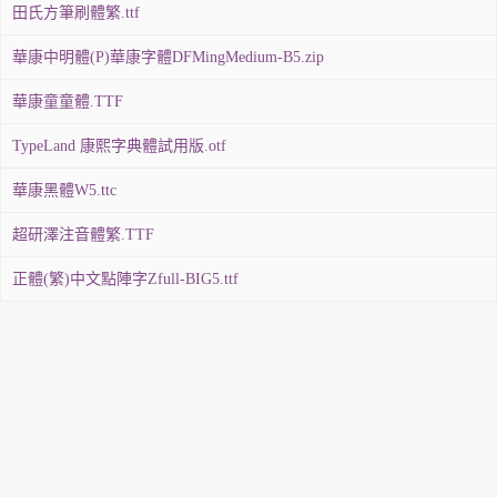
田氏方筆刷體繁.ttf
華康中明體(P)華康字體DFMingMedium-B5.zip
華康童童體.TTF
TypeLand 康熙字典體試用版.otf
華康黑體W5.ttc
超研澤注音體繁.TTF
正體(繁)中文點陣字Zfull-BIG5.ttf