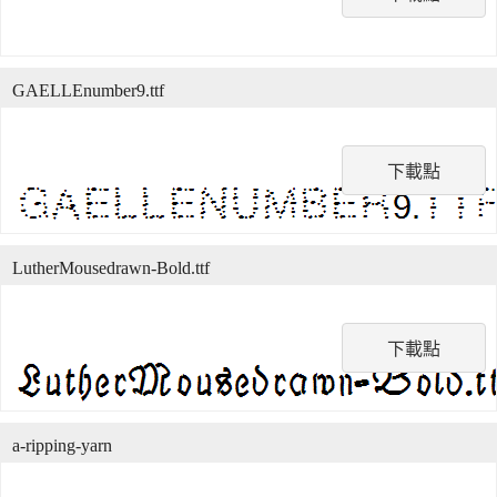
GAELLEnumber9.ttf
下載點
LutherMousedrawn-Bold.ttf
下載點
a-ripping-yarn