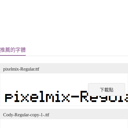
推薦的字體
pixelmix-Regular.ttf
下載點
Cody-Regular-copy-1-.ttf