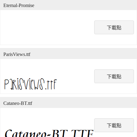
Eternal-Promise
下載點
ParisViews.ttf
下載點
Cataneo-BT.ttf
下載點