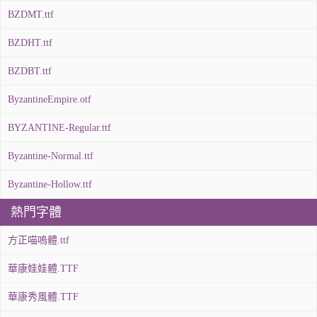
BZDMT.ttf
BZDHT.ttf
BZDBT.ttf
ByzantineEmpire.otf
BYZANTINE-Regular.ttf
Byzantine-Normal.ttf
Byzantine-Hollow.ttf
熱門字體
方正喵嗚體.ttf
華康娃娃體.TTF
華康秀風體.TTF