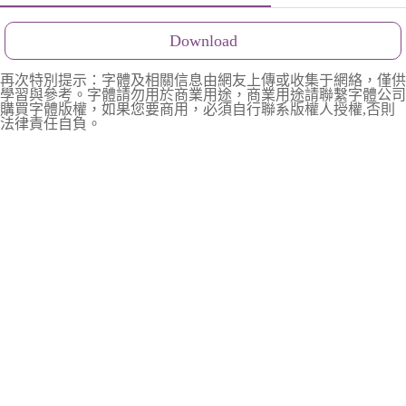
Download
再次特別提示：字體及相關信息由網友上傳或收集于網絡，僅供
學習與參考。字體請勿用於商業用途，商業用途請聯繫字體公司
購買字體版權，如果您要商用，必須自行聯系版權人授權,否則
法律責任自負。