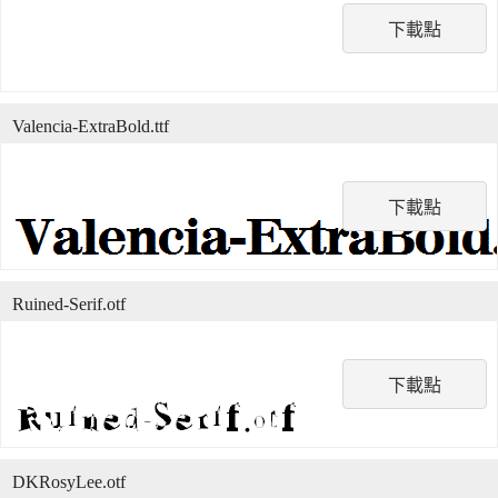
下載點
Valencia-ExtraBold.ttf
下載點
Ruined-Serif.otf
下載點
DKRosyLee.otf