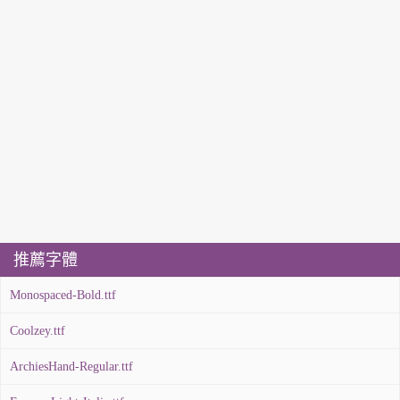
推薦字體
Monospaced-Bold.ttf
Coolzey.ttf
ArchiesHand-Regular.ttf