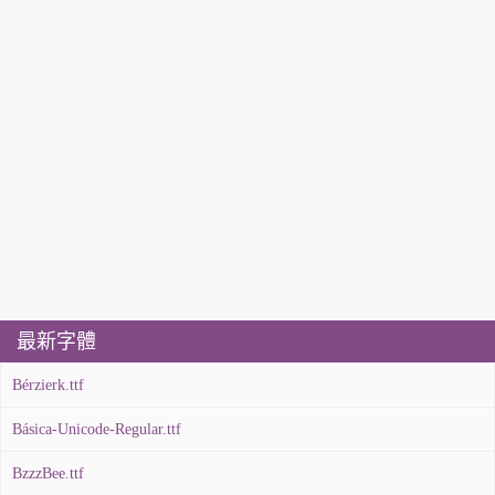
最新字體
Bérzierk.ttf
Básica-Unicode-Regular.ttf
BzzzBee.ttf