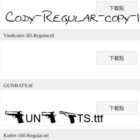
下載點
Vindicator-3D-Regular.ttf
下載點
GUNBATS.ttf
下載點
Knifer-100-Regular.otf