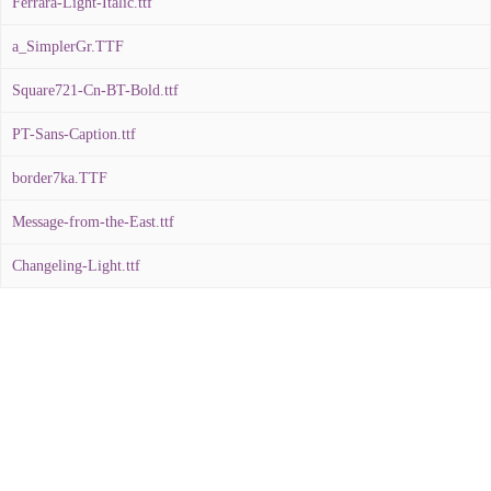
Ferrara-Light-Italic.ttf
a_SimplerGr.TTF
Square721-Cn-BT-Bold.ttf
PT-Sans-Caption.ttf
border7ka.TTF
Message-from-the-East.ttf
Changeling-Light.ttf