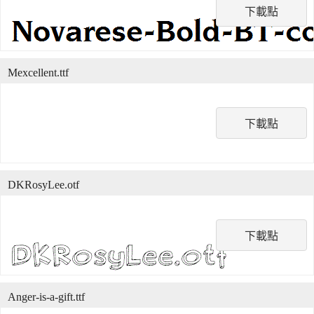
下載點
Mexcellent.ttf
下載點
DKRosyLee.otf
下載點
Anger-is-a-gift.ttf