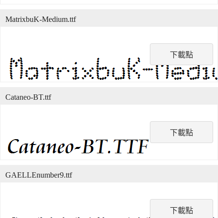
MatrixbuK-Medium.ttf
下載點
Cataneo-BT.ttf
下載點
GAELLEnumber9.ttf
下載點