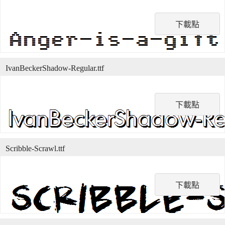
下載點
IvanBeckerShadow-Regular.ttf
下載點
Scribble-Scrawl.ttf
下載點