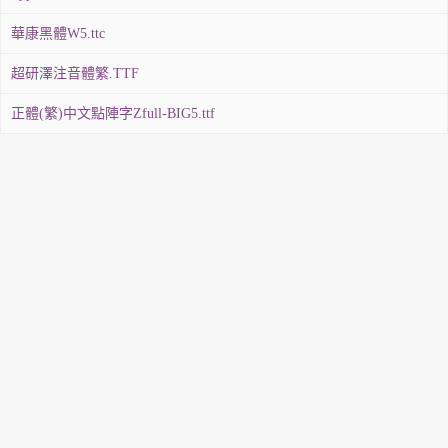
華康黑體W5.ttc
超研澤注音體繁.TTF
正體(繁)中文點陣字Zfull-BIG5.ttf