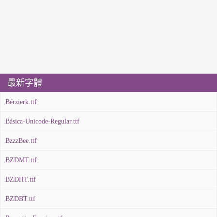
最新字體
Bérzierk.ttf
Básica-Unicode-Regular.ttf
BzzzBee.ttf
BZDMT.ttf
BZDHT.ttf
BZDBT.ttf