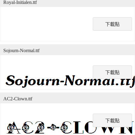
Royal-Initialen.ttf
下載點
Sojourn-Normal.ttf
下載點
AC2-Clown.ttf
下載點