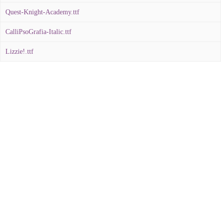
Quest-Knight-Academy.ttf
CalliPsoGrafia-Italic.ttf
Lizzie!.ttf