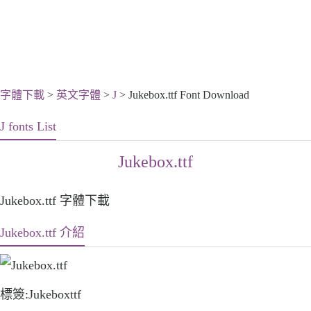
字體下載
>
英文字體
>
J
> Jukebox.ttf Font Download
J fonts List
Jukebox.ttf
Jukebox.ttf 字體下載
Jukebox.ttf 介紹
標簽:Jukeboxttf