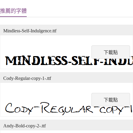
推薦的字體
Mindless-Self-Indulgence.ttf
下載點
Cody-Regular-copy-1-.ttf
下載點
Andy-Bold-copy-2-.ttf