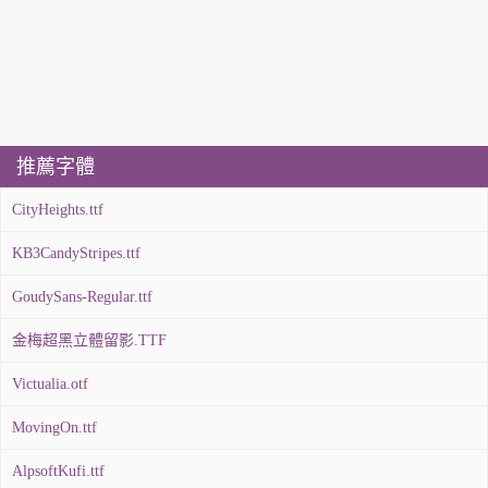
推薦字體
CityHeights.ttf
KB3CandyStripes.ttf
GoudySans-Regular.ttf
金梅超黑立體留影.TTF
Victualia.otf
MovingOn.ttf
AlpsoftKufi.ttf