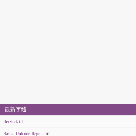
最新字體
Bérzierk.ttf
Básica-Unicode-Regular.ttf