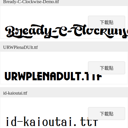
Bready-C-Clockwise-Demo.ttf
下載點
URWPlenaDUlt.ttf
下載點
id-kaioutai.ttf
下載點