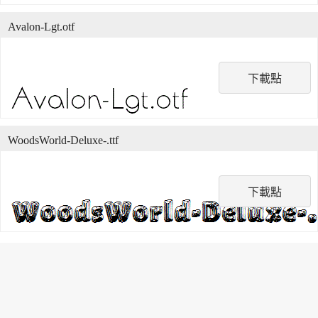
Avalon-Lgt.otf
下載點
WoodsWorld-Deluxe-.ttf
下載點