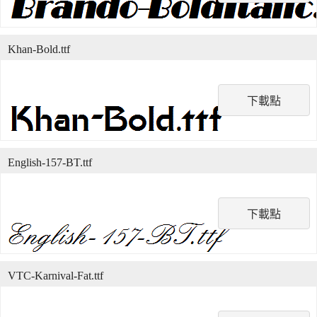
Khan-Bold.ttf
下載點
English-157-BT.ttf
下載點
VTC-Karnival-Fat.ttf