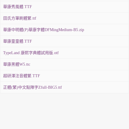
華康秀風體.TTF
田氏方筆刷體繁.ttf
華康中明體(P)華康字體DFMingMedium-B5.zip
華康童童體.TTF
TypeLand 康熙字典體試用版.otf
華康黑體W5.ttc
超研澤注音體繁.TTF
正體(繁)中文點陣字Zfull-BIG5.ttf