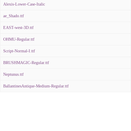
Alexis-Lower-Case-Italic
ae_Shado.ttf
EAST-west-3D.ttf
OHMU-Regular.ttf
Script-Normal-I.ttf
BRUSHMAGIC-Regular.ttf
Neptunus.ttf
BallantinesAntique-Medium-Regular.ttf