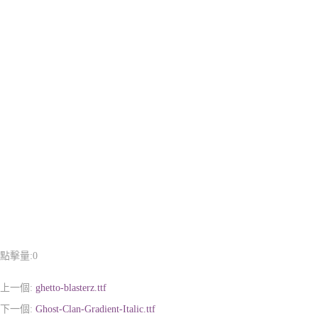
點擊量:
0
上一個:
ghetto-blasterz.ttf
下一個:
Ghost-Clan-Gradient-Italic.ttf