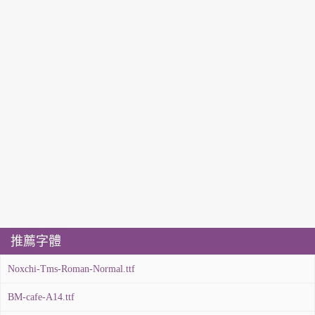
推薦字體
Noxchi-Tms-Roman-Normal.ttf
BM-cafe-A14.ttf