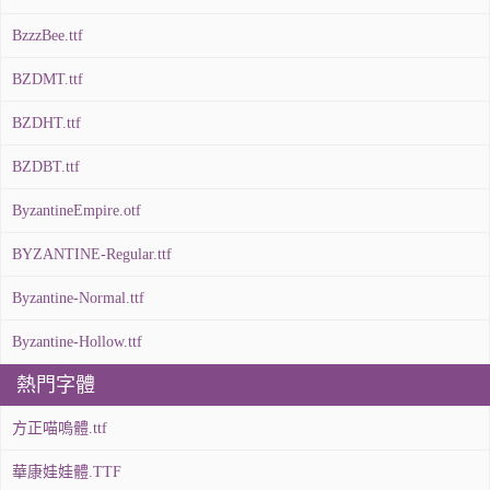
BzzzBee.ttf
BZDMT.ttf
BZDHT.ttf
BZDBT.ttf
ByzantineEmpire.otf
BYZANTINE-Regular.ttf
Byzantine-Normal.ttf
Byzantine-Hollow.ttf
熱門字體
方正喵嗚體.ttf
華康娃娃體.TTF