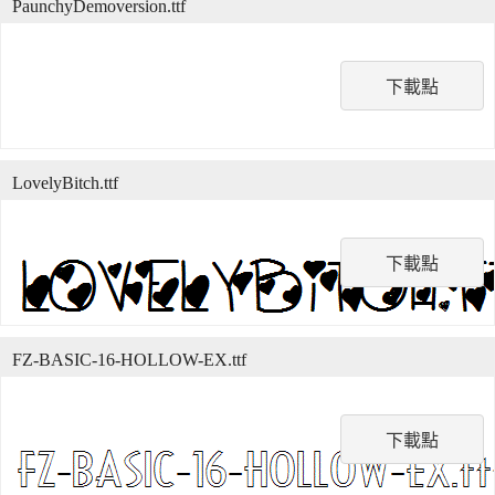
PaunchyDemoversion.ttf
下載點
LovelyBitch.ttf
下載點
FZ-BASIC-16-HOLLOW-EX.ttf
下載點