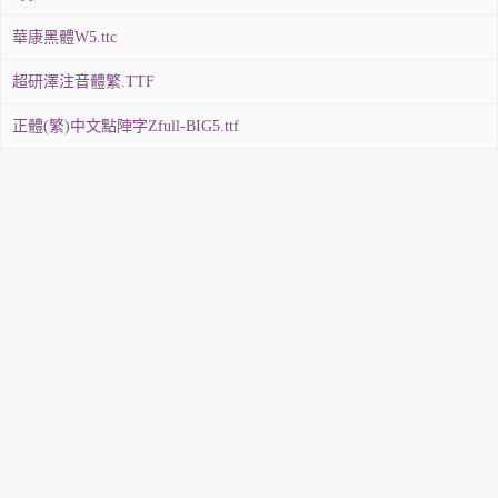
華康黑體W5.ttc
超研澤注音體繁.TTF
正體(繁)中文點陣字Zfull-BIG5.ttf