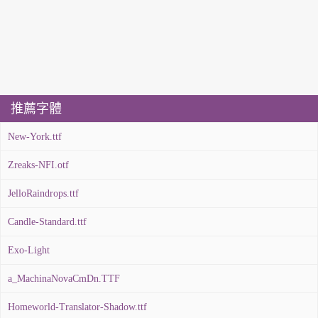
推薦字體
New-York.ttf
Zreaks-NFI.otf
JelloRaindrops.ttf
Candle-Standard.ttf
Exo-Light
a_MachinaNovaCmDn.TTF
Homeworld-Translator-Shadow.ttf