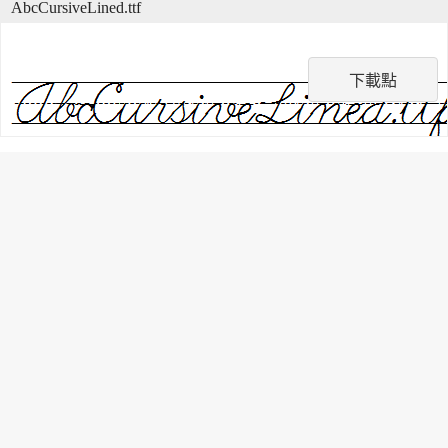
AbcCursiveLined.ttf
下載點