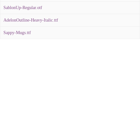
SablonUp-Regular.otf
AdelonOutline-Heavy-Italic.ttf
Sappy-Mugs.ttf