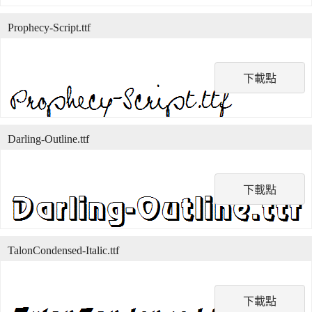
Prophecy-Script.ttf
下載點
Darling-Outline.ttf
下載點
TalonCondensed-Italic.ttf
下載點