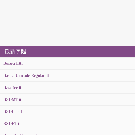
最新字體
Bérzierk.ttf
Básica-Unicode-Regular.ttf
BzzzBee.ttf
BZDMT.ttf
BZDHT.ttf
BZDBT.ttf