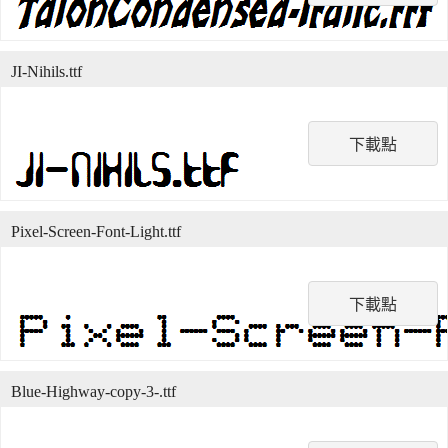
JI-Nihils.ttf
下載點
Pixel-Screen-Font-Light.ttf
下載點
Blue-Highway-copy-3-.ttf