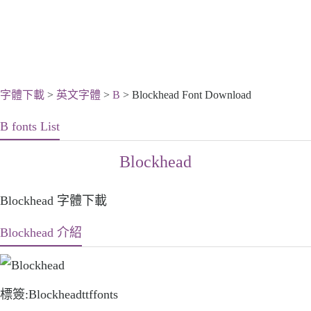
字體下載
>
英文字體
>
B
> Blockhead Font Download
B fonts List
Blockhead
Blockhead 字體下載
Blockhead 介紹
標簽:Blockheadttffonts