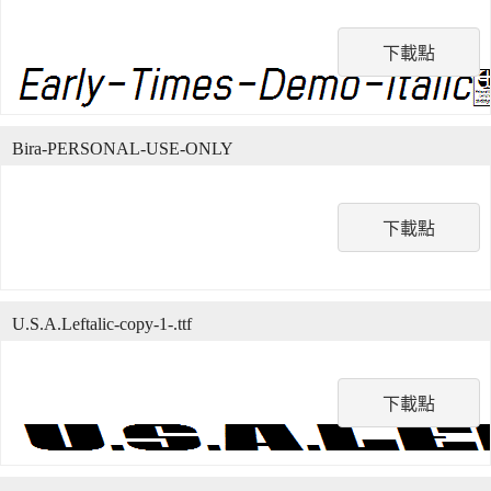
下載點
Bira-PERSONAL-USE-ONLY
下載點
U.S.A.Leftalic-copy-1-.ttf
下載點