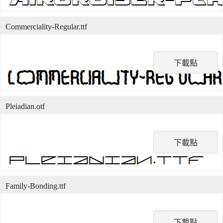
Commerciality-Regular.ttf
下載點
Pleiadian.otf
下載點
Family-Bonding.ttf
下載點