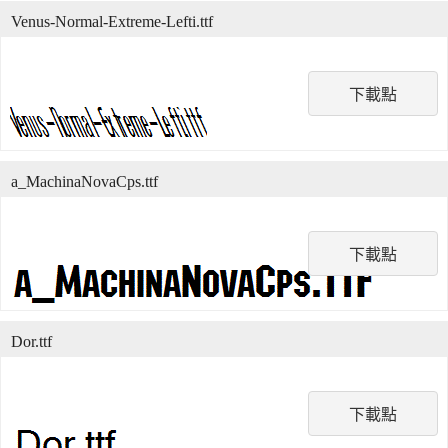
Venus-Normal-Extreme-Lefti.ttf
下載點
a_MachinaNovaCps.ttf
下載點
Dor.ttf
下載點