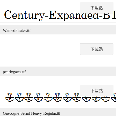
下載點
WantedPirates.ttf
下載點
pearlygates.ttf
下載點
Gascogne-Serial-Heavy-Regular.ttf