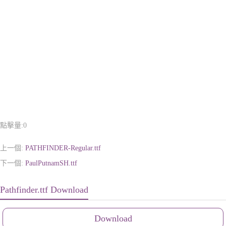
點擊量:
0
上一個:
PATHFINDER-Regular.ttf
下一個:
PaulPutnamSH.ttf
Pathfinder.ttf Download
Download