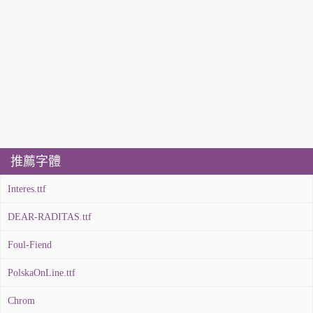
推薦字體
Interes.ttf
DEAR-RADITAS.ttf
Foul-Fiend
PolskaOnLine.ttf
Chrom