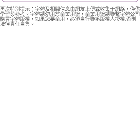
再次特別提示：字體及相關信息由網友上傳或收集于網絡，僅供
學習與參考。字體請勿用於商業用途，商業用途請聯繫字體公司
購買字體版權，如果您要商用，必須自行聯系版權人授權,否則
法律責任自負。