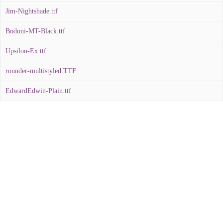
Jim-Nightshade.ttf
Bodoni-MT-Black.ttf
Upsilon-Ex.ttf
rounder-multistyled.TTF
EdwardEdwin-Plain.ttf