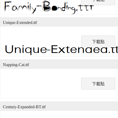
Unique-Extended.ttf
下載點
Napping-Cat.ttf
下載點
Century-Expanded-BT.ttf