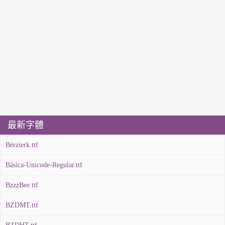
最新字體
Bérzierk.ttf
Básica-Unicode-Regular.ttf
BzzzBee.ttf
BZDMT.ttf