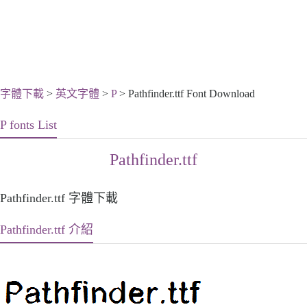
字體下載
>
英文字體
>
P
> Pathfinder.ttf Font Download
P fonts List
Pathfinder.ttf
Pathfinder.ttf 字體下載
Pathfinder.ttf 介紹