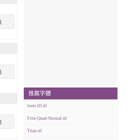
點
點
推薦字體
fonts iD.ttf
Fritz-Quad-Normal.ttf
點
Titan.ttf