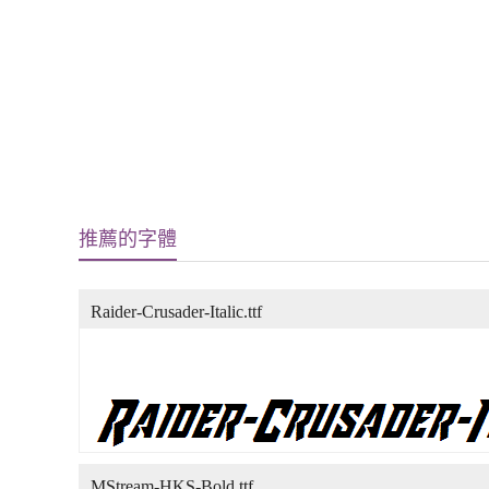
推薦的字體
Raider-Crusader-Italic.ttf
MStream-HKS-Bold.ttf