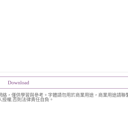
Download
網絡，僅供學習與參考。字體請勿用於商業用途，商業用途請聯
授權,否則法律責任自負。