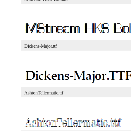
Dickens-Major.ttf
AshtonTellermatic.ttf