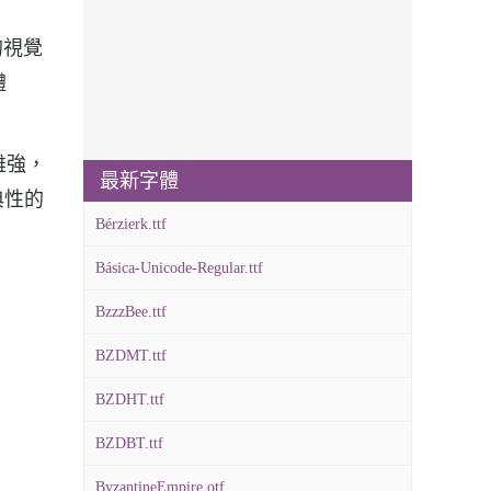
的視覺
體
雄強，
最新字體
典性的
Bérzierk.ttf
Básica-Unicode-Regular.ttf
BzzzBee.ttf
BZDMT.ttf
BZDHT.ttf
BZDBT.ttf
ByzantineEmpire.otf