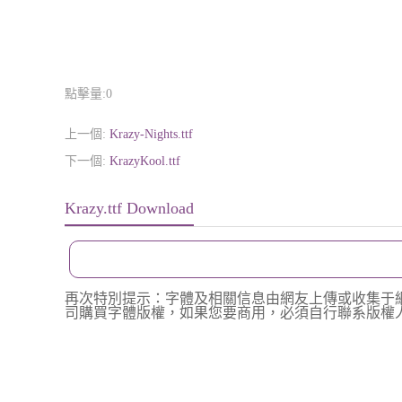
點擊量:
0
上一個:
Krazy-Nights.ttf
下一個:
KrazyKool.ttf
Krazy.ttf Download
再次特別提示：字體及相關信息由網友上傳或收集于
司購買字體版權，如果您要商用，必須自行聯系版權人