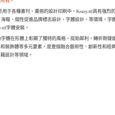
者所有。
ttf廣泛用于各種書刊、畫冊的設計印刷中，Krazy.ttf具有強烈
字體, 海報、個性促進品牌標志設計、字體設計、等環境，字
zy.ttf字體安裝。
azy.ttf字體在形體上彰顯了獨特的風格，挺勁犀利，轉折剛健
書和裝飾體等多元要素，是壹個融合藝術性、創新性和經
書籍設計等領域。