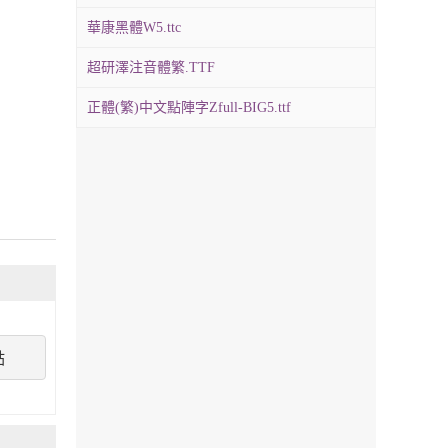
華康黑體W5.ttc
超研澤注音體繁.TTF
正體(繁)中文點陣字Zfull-BIG5.ttf
點