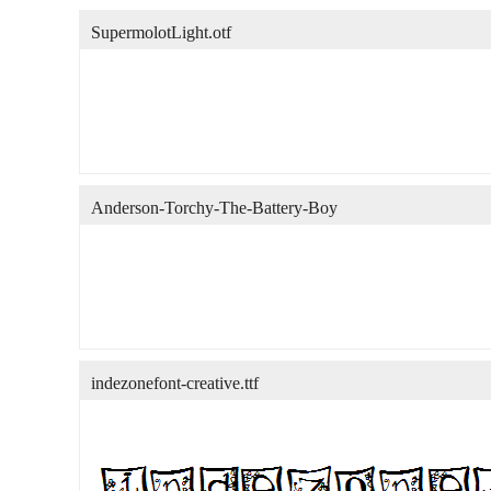
SupermolotLight.otf
Anderson-Torchy-The-Battery-Boy
indezonefont-creative.ttf