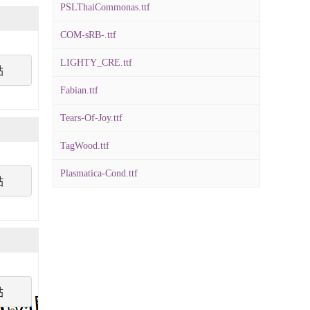
PSLThaiCommonas.ttf
COM-sRB-.ttf
LIGHTY_CRE.ttf
點
Fabian.ttf
Tears-Of-Joy.ttf
TagWood.ttf
Plasmatica-Cond.ttf
點
點