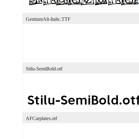
GentiumAlt-Italic.TTF
Stilu-SemiBold.otf
AFCarplates.otf