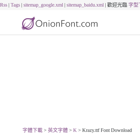
Rss
|
Tags
|
sitemap_google.xml
|
sitemap_baidu.xml
|
歡迎光臨
字型
字體下載
>
英文字體
>
K
> Krazy.ttf Font Download