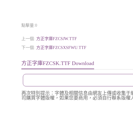
點擊量:
0
上一個:
方正字庫FZCSJW.TTF
下一個:
方正字庫FZCSXSFWU.TTF
方正字庫FZCSK.TTF Download
再次特別提示：字體及相關信息由網友上傳或收集于
司購買字體版權，如果您要商用，必須自行聯系版權人