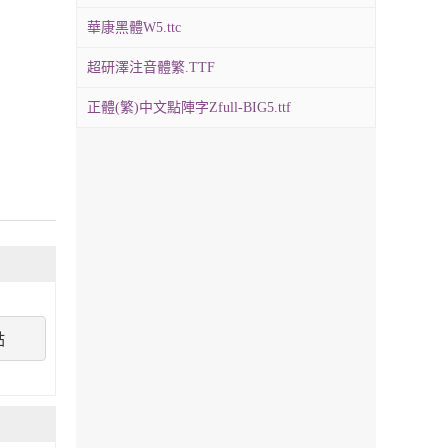
華康黑體W5.ttc
超研澤注音體繁.TTF
正體(繁)中文點陣字Zfull-BIG5.ttf
點