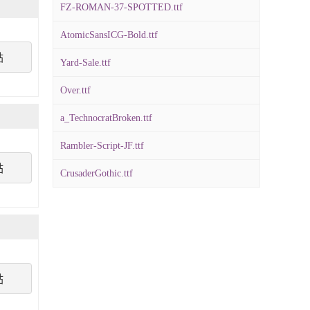
FZ-ROMAN-37-SPOTTED.ttf
AtomicSansICG-Bold.ttf
點
Yard-Sale.ttf
Over.ttf
a_TechnocratBroken.ttf
Rambler-Script-JF.ttf
點
CrusaderGothic.ttf
點