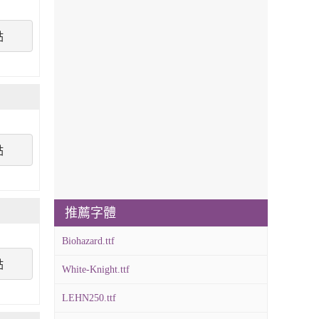
點
點
推薦字體
Biohazard.ttf
點
White-Knight.ttf
LEHN250.ttf