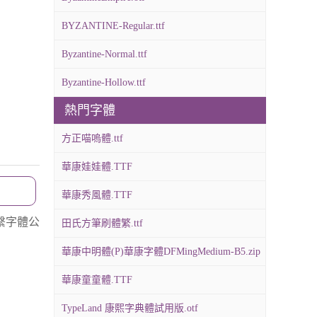
BYZANTINE-Regular.ttf
Byzantine-Normal.ttf
Byzantine-Hollow.ttf
熱門字體
方正喵嗚體.ttf
華康娃娃體.TTF
華康秀風體.TTF
繫字體公
田氏方筆刷體繁.ttf
華康中明體(P)華康字體DFMingMedium-B5.zip
華康童童體.TTF
TypeLand 康熙字典體試用版.otf