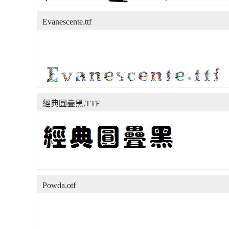
Evanescente.ttf
經典圓疊黑.TTF
Powda.otf