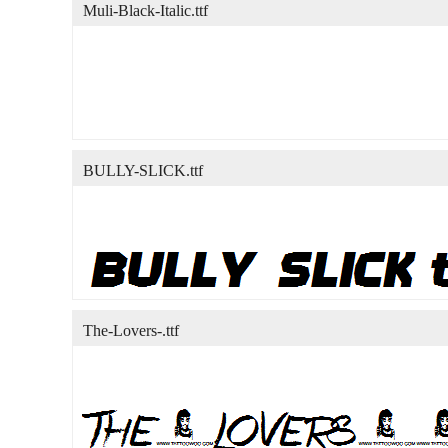
Muli-Black-Italic.ttf
BULLY-SLICK.ttf
The-Lovers-.ttf