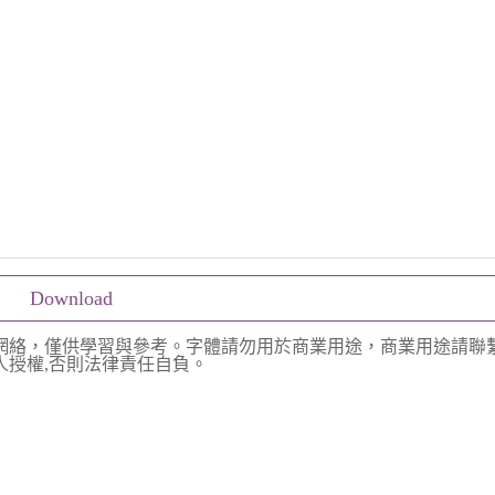
Download
網絡，僅供學習與參考。字體請勿用於商業用途，商業用途請聯
授權,否則法律責任自負。