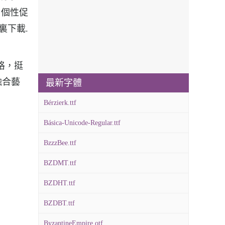
、個性促
裏下載.
格，挺
融合藝
最新字體
Bérzierk.ttf
Básica-Unicode-Regular.ttf
BzzzBee.ttf
BZDMT.ttf
BZDHT.ttf
BZDBT.ttf
ByzantineEmpire.otf