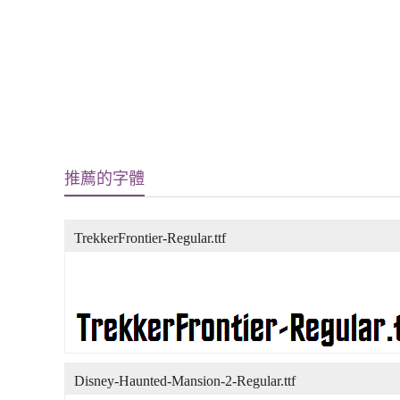
推薦的字體
TrekkerFrontier-Regular.ttf
Disney-Haunted-Mansion-2-Regular.ttf