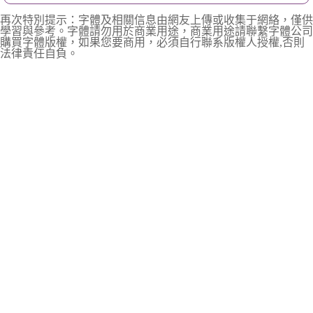
再次特別提示：字體及相關信息由網友上傳或收集于網絡，僅供
學習與參考。字體請勿用於商業用途，商業用途請聯繫字體公司
購買字體版權，如果您要商用，必須自行聯系版權人授權,否則
法律責任自負。