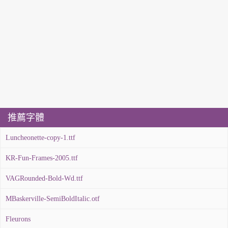
推薦字體
Luncheonette-copy-1.ttf
KR-Fun-Frames-2005.ttf
VAGRounded-Bold-Wd.ttf
MBaskerville-SemiBoldItalic.otf
Fleurons