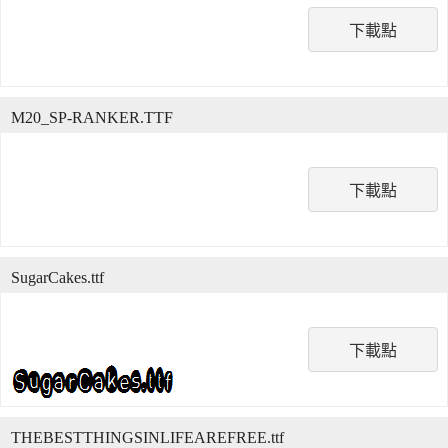
下載點
M20_SP-RANKER.TTF
下載點
SugarCakes.ttf
下載點
THEBESTTHINGSINLIFEAREFREE.ttf