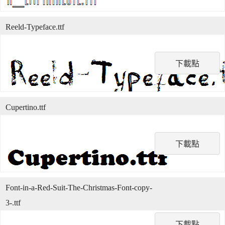
Reeld-Typeface.ttf
下載點
Cupertino.ttf
下載點
Font-in-a-Red-Suit-The-Christmas-Font-copy-
3-.ttf
下載點