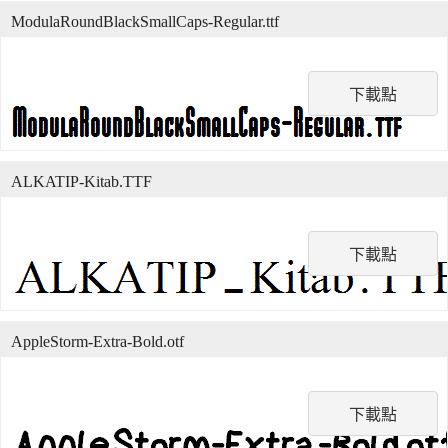
ModulaRoundBlackSmallCaps-Regular.ttf
下載點
ALKATIP-Kitab.TTF
下載點
AppleStorm-Extra-Bold.otf
下載點