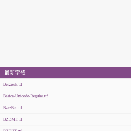
最新字體
Bérzierk.ttf
Básica-Unicode-Regular.ttf
BzzzBee.ttf
BZDMT.ttf