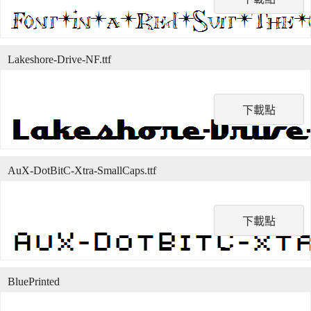
Lakeshore-Drive-NF.ttf
下載點
AuX-DotBitC-Xtra-SmallCaps.ttf
下載點
BluePrinted