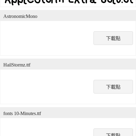
AstronomicMono
下載點
HailStormz.ttf
下載點
fonts 10-Minutes.ttf
下載點