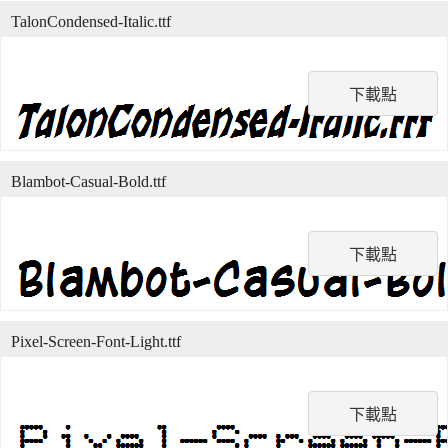
TalonCondensed-Italic.ttf
下載點
Blambot-Casual-Bold.ttf
下載點
Pixel-Screen-Font-Light.ttf
下載點