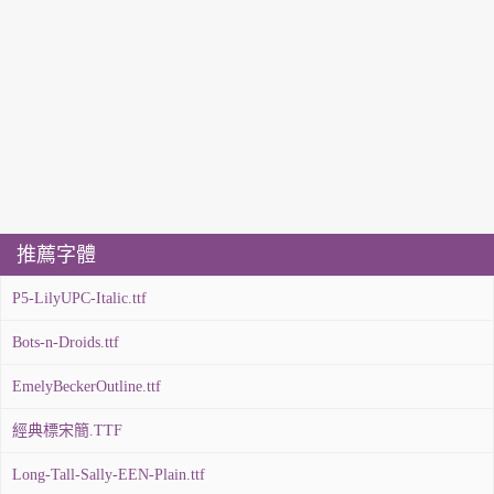
推薦字體
P5-LilyUPC-Italic.ttf
Bots-n-Droids.ttf
EmelyBeckerOutline.ttf
經典標宋簡.TTF
Long-Tall-Sally-EEN-Plain.ttf