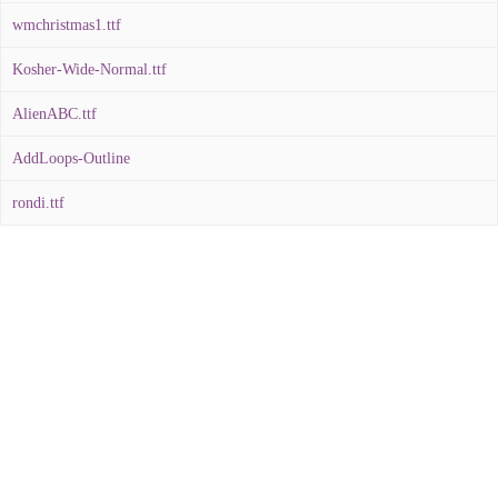
wmchristmas1.ttf
Kosher-Wide-Normal.ttf
AlienABC.ttf
AddLoops-Outline
rondi.ttf