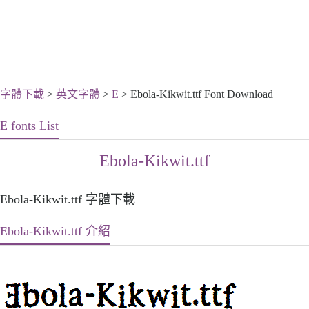
字體下載
>
英文字體
>
E
> Ebola-Kikwit.ttf Font Download
E fonts List
Ebola-Kikwit.ttf
Ebola-Kikwit.ttf 字體下載
Ebola-Kikwit.ttf 介紹