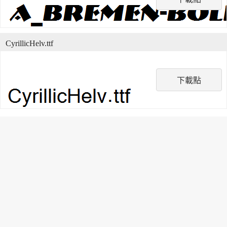
CyrillicHelv.ttf
下載點