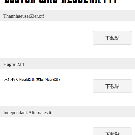
ThannhaeuserZier.otf
下載點
Hagrid2.ttf
下載點
Independant-Alternates.ttf
下載點