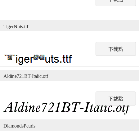
TigerNuts.ttf
下載點
Aldine721BT-Italic.otf
下載點
DiamondsPearls