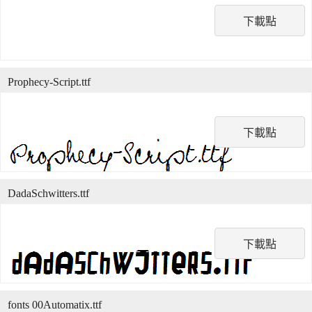
下載點
Prophecy-Script.ttf
下載點
DadaSchwitters.ttf
下載點
fonts 00Automatix.ttf