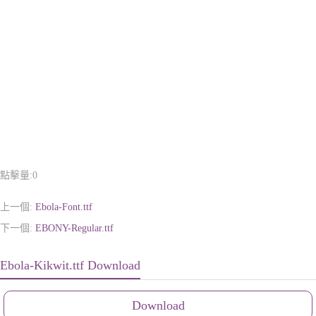
點擊量:
0
上一個:
Ebola-Font.ttf
下一個:
EBONY-Regular.ttf
Ebola-Kikwit.ttf Download
Download