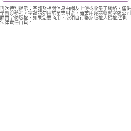
再次特別提示：字體及相關信息由網友上傳或收集于網絡，僅供
學習與參考。字體請勿用於商業用途，商業用途請聯繫字體公司
購買字體版權，如果您要商用，必須自行聯系版權人授權,否則
法律責任自負。