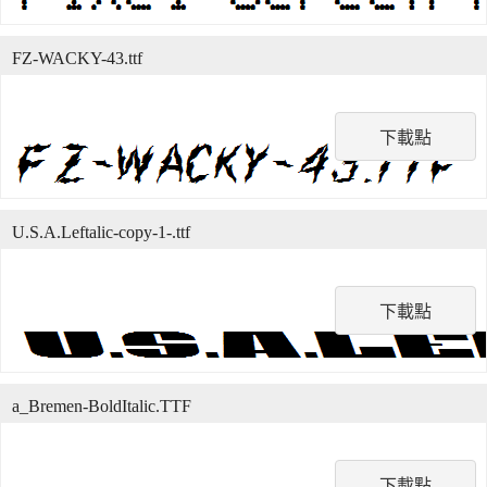
FZ-WACKY-43.ttf
下載點
U.S.A.Leftalic-copy-1-.ttf
下載點
a_Bremen-BoldItalic.TTF
下載點