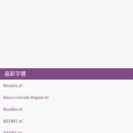
最新字體
Bérzierk.ttf
Básica-Unicode-Regular.ttf
BzzzBee.ttf
BZDMT.ttf