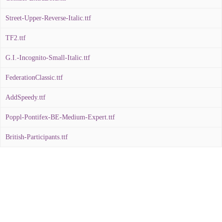
Street-Upper-Reverse-Italic.ttf
TF2.ttf
G.I.-Incognito-Small-Italic.ttf
FederationClassic.ttf
AddSpeedy.ttf
Poppl-Pontifex-BE-Medium-Expert.ttf
British-Participants.ttf