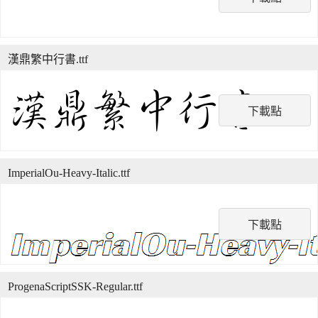
漢鼎繁中行書.ttf
下載點
ImperialOu-Heavy-Italic.ttf
下載點
ProgenaScriptSSK-Regular.ttf