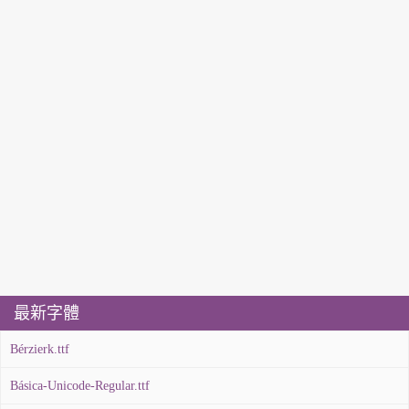
最新字體
Bérzierk.ttf
Básica-Unicode-Regular.ttf