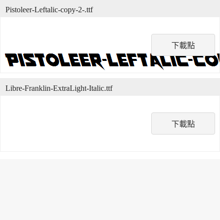
Pistoleer-Leftalic-copy-2-.ttf
下載點
Libre-Franklin-ExtraLight-Italic.ttf
下載點