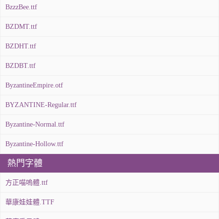
BzzzBee.ttf
BZDMT.ttf
BZDHT.ttf
BZDBT.ttf
ByzantineEmpire.otf
BYZANTINE-Regular.ttf
Byzantine-Normal.ttf
Byzantine-Hollow.ttf
熱門字體
方正喵嗚體.ttf
華康娃娃體.TTF