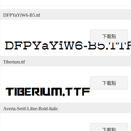
DFPYaYiW6-B5.ttf
下載點
Tiberium.ttf
下載點
Averia-Serif-Libre-Bold-Italic
下載點