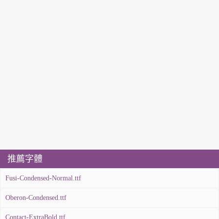
推薦字體
Fusi-Condensed-Normal.ttf
Oberon-Condensed.ttf
Contact-ExtraBold.ttf