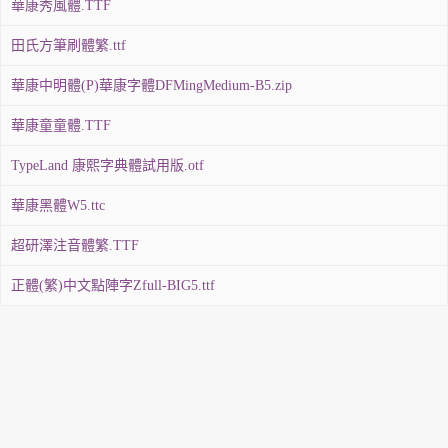
華康秀風體.TTF
田氏方筆刷體繁.ttf
華康中明體(P)華康字體DFMingMedium-B5.zip
華康童童體.TTF
TypeLand 康熙字典體試用版.otf
華康黑體W5.ttc
超研澤注音體繁.TTF
正體(繁)中文點陣字Zfull-BIG5.ttf