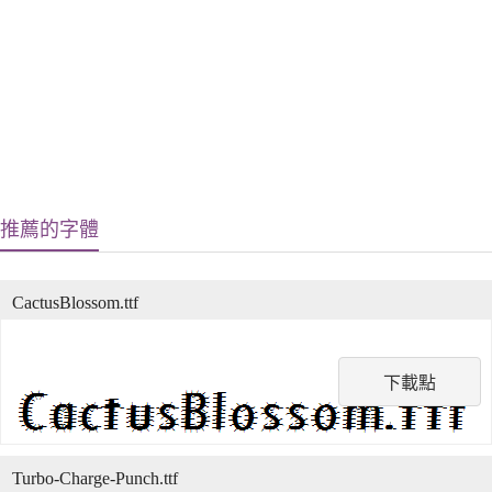
推薦的字體
CactusBlossom.ttf
下載點
Turbo-Charge-Punch.ttf