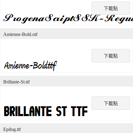
下載點
Amienne-Bold.otf
下載點
Brillante-St.ttf
下載點
Epilog.ttf