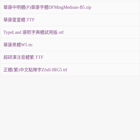
華康中明體(P)華康字體DFMingMedium-B5.zip
華康童童體.TTF
TypeLand 康熙字典體試用版.otf
華康黑體W5.ttc
超研澤注音體繁.TTF
正體(繁)中文點陣字Zfull-BIG5.ttf