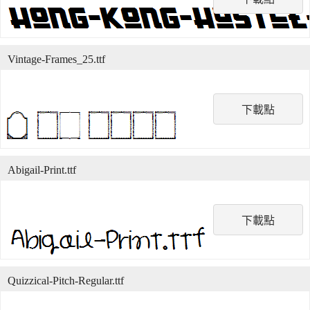
Vintage-Frames_25.ttf
下載點
Abigail-Print.ttf
下載點
Quizzical-Pitch-Regular.ttf