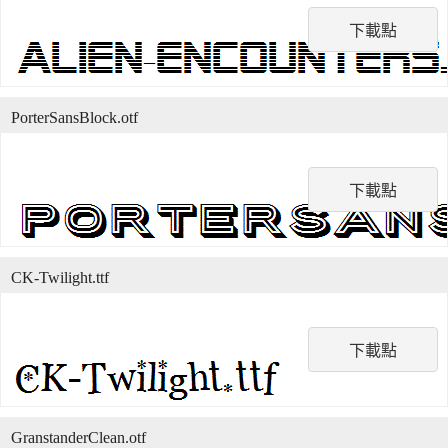
下載點
PorterSansBlock.otf
下載點
CK-Twilight.ttf
下載點
GranstanderClean.otf