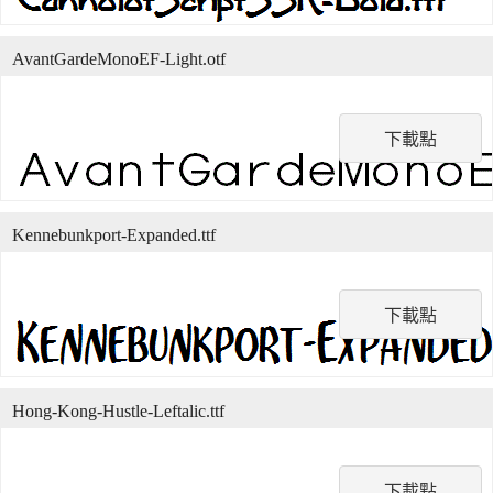
AvantGardeMonoEF-Light.otf
下載點
Kennebunkport-Expanded.ttf
下載點
Hong-Kong-Hustle-Leftalic.ttf
下載點