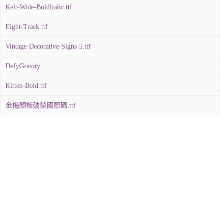
Kelt-Wide-BoldItalic.ttf
Eight-Track.ttf
Vintage-Decorative-Signs-5.ttf
DefyGravity
Kitten-Bold.ttf
金梅顏楷破裂國際碼.ttf