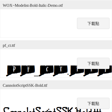
WOX~Modelist-Bold-Italic-Demo.otf
下載點
pf_ct.ttf
下載點
CannolotScriptSSK-Bold.ttf
下載點