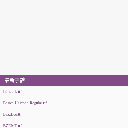
最新字體
Bérzierk.ttf
Básica-Unicode-Regular.ttf
BzzzBee.ttf
BZDMT.ttf