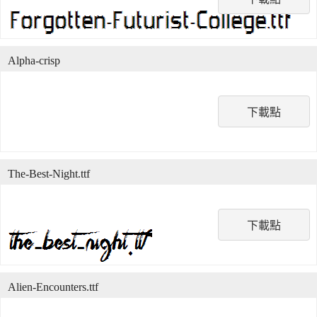
Alpha-crisp
下載點
The-Best-Night.ttf
下載點
Alien-Encounters.ttf