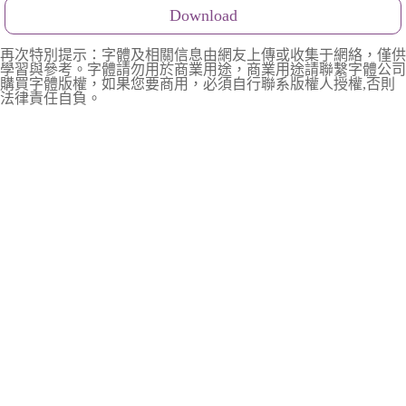
Download
再次特別提示：字體及相關信息由網友上傳或收集于網絡，僅供
學習與參考。字體請勿用於商業用途，商業用途請聯繫字體公司
購買字體版權，如果您要商用，必須自行聯系版權人授權,否則
法律責任自負。