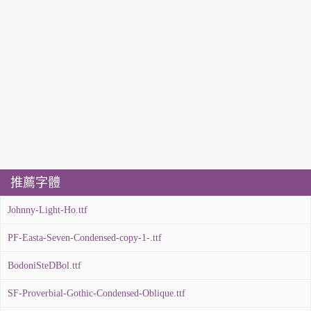
推薦字體
Johnny-Light-Ho.ttf
PF-Easta-Seven-Condensed-copy-1-.ttf
BodoniSteDBol.ttf
SF-Proverbial-Gothic-Condensed-Oblique.ttf