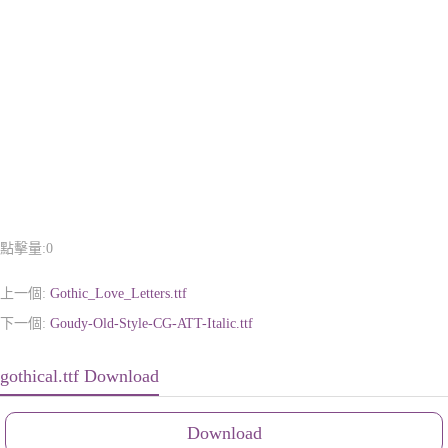
點擊量:
0
上一個:
Gothic_Love_Letters.ttf
下一個:
Goudy-Old-Style-CG-ATT-Italic.ttf
gothical.ttf Download
Download