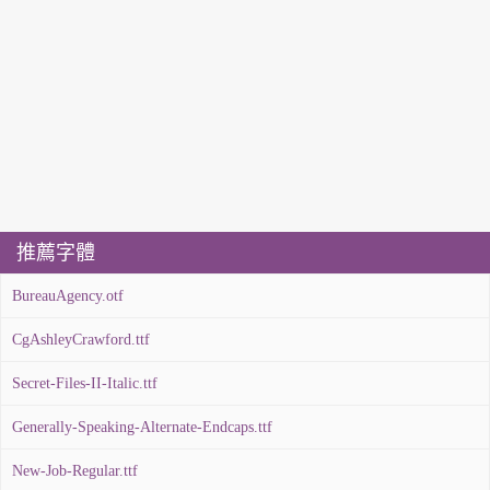
推薦字體
BureauAgency.otf
CgAshleyCrawford.ttf
Secret-Files-II-Italic.ttf
Generally-Speaking-Alternate-Endcaps.ttf
New-Job-Regular.ttf