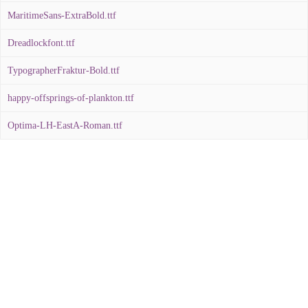
MaritimeSans-ExtraBold.ttf
Dreadlockfont.ttf
TypographerFraktur-Bold.ttf
happy-offsprings-of-plankton.ttf
Optima-LH-EastA-Roman.ttf