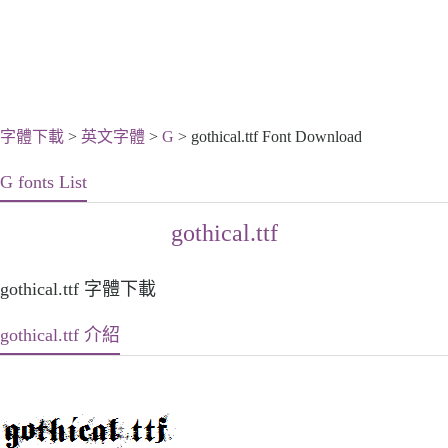
字體下載
>
英文字體
>
G
> gothical.ttf Font Download
G fonts List
gothical.ttf
gothical.ttf 字體下載
gothical.ttf 介紹