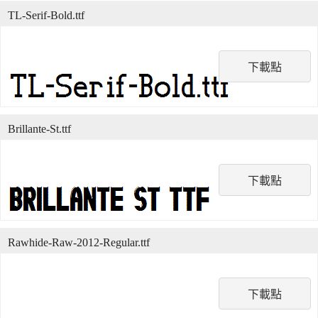
TL-Serif-Bold.ttf
下載點
Brillante-St.ttf
下載點
Rawhide-Raw-2012-Regular.ttf
下載點