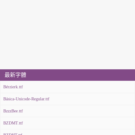
最新字體
Bérzierk.ttf
Básica-Unicode-Regular.ttf
BzzzBee.ttf
BZDMT.ttf