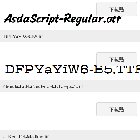
下載點
DFPYaYiW6-B5.ttf
下載點
Oranda-Bold-Condensed-BT-copy-1-.ttf
下載點
a_KenaFld-Medium.ttf