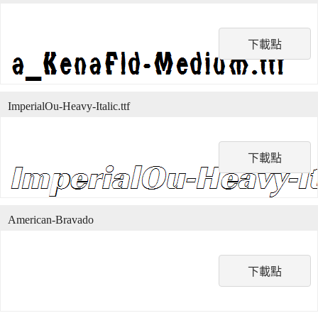
下載點
ImperialOu-Heavy-Italic.ttf
下載點
American-Bravado
下載點