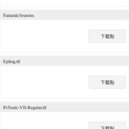
FantasticSeasons
下載點
Epilog.ttf
下載點
PsYonic-VII-Regular.ttf
下載點