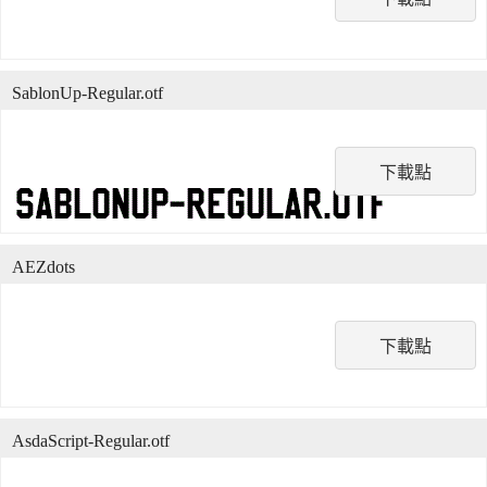
SablonUp-Regular.otf
下載點
AEZdots
下載點
AsdaScript-Regular.otf