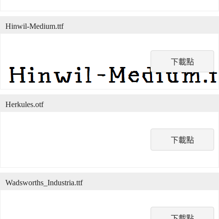
Hinwil-Medium.ttf
下載點
Herkules.otf
下載點
Wadsworths_Industria.ttf
下載點