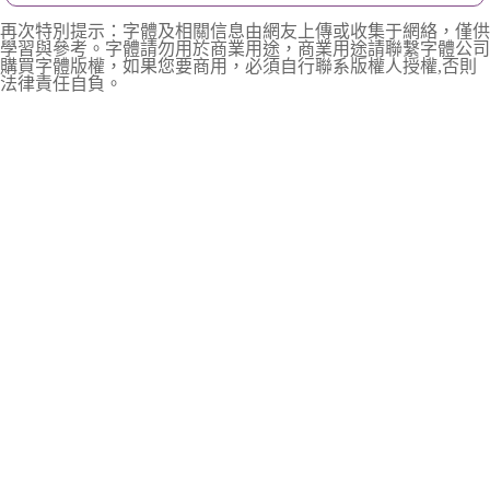
再次特別提示：字體及相關信息由網友上傳或收集于網絡，僅供
學習與參考。字體請勿用於商業用途，商業用途請聯繫字體公司
購買字體版權，如果您要商用，必須自行聯系版權人授權,否則
法律責任自負。