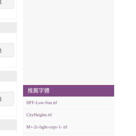
點
點
推薦字體
點
HFF-Low-Sun.ttf
CityHeights.ttf
M+-2c-light-copy-1-.ttf