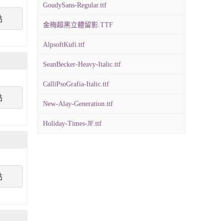
GoudySans-Regular.ttf
點
金梅超黑立體留影.TTF
AlpsoftKufi.ttf
SeanBecker-Heavy-Italic.ttf
CalliPsoGrafia-Italic.ttf
點
New-Alay-Generation.ttf
Holiday-Times-JF.ttf
點