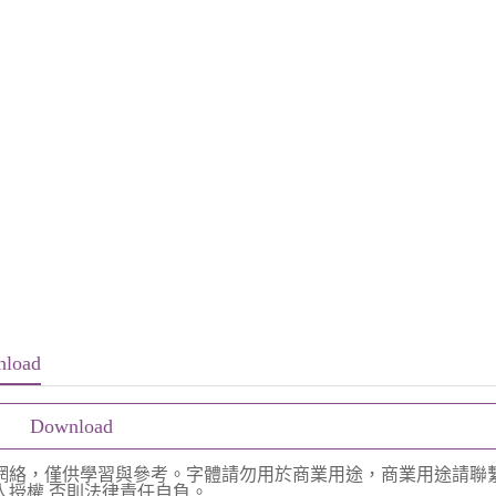
nload
Download
網絡，僅供學習與參考。字體請勿用於商業用途，商業用途請聯
授權,否則法律責任自負。