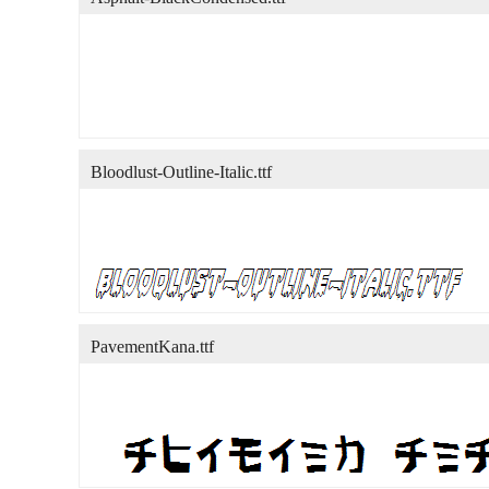
Bloodlust-Outline-Italic.ttf
PavementKana.ttf