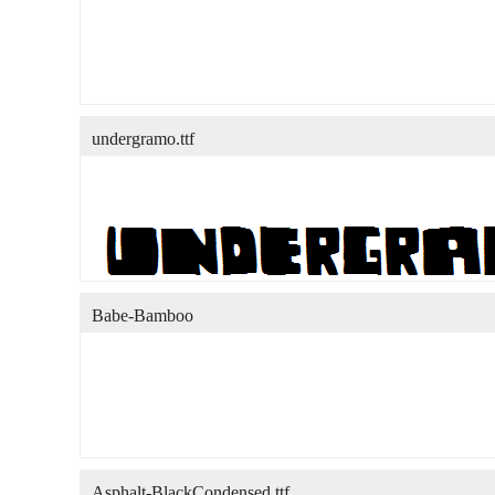
undergramo.ttf
Babe-Bamboo
Asphalt-BlackCondensed.ttf