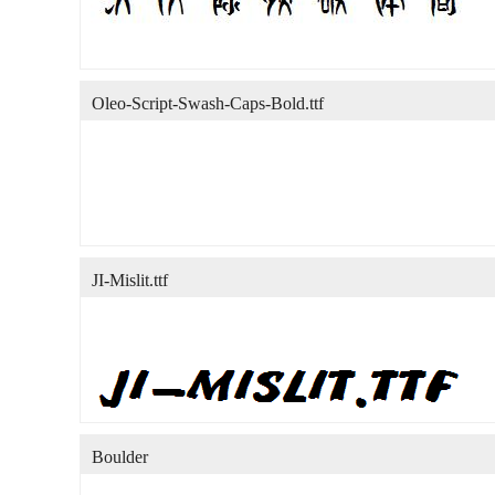
Oleo-Script-Swash-Caps-Bold.ttf
JI-Mislit.ttf
Boulder