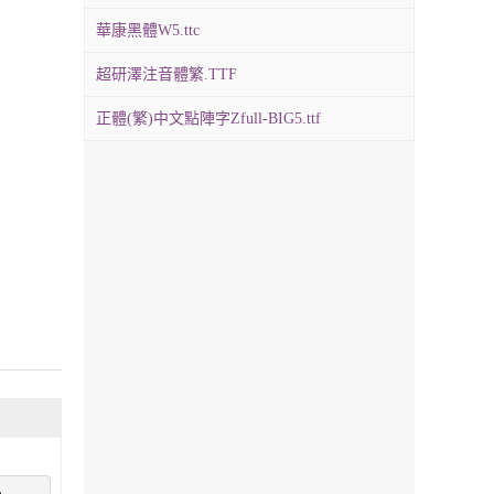
華康黑體W5.ttc
超研澤注音體繁.TTF
正體(繁)中文點陣字Zfull-BIG5.ttf