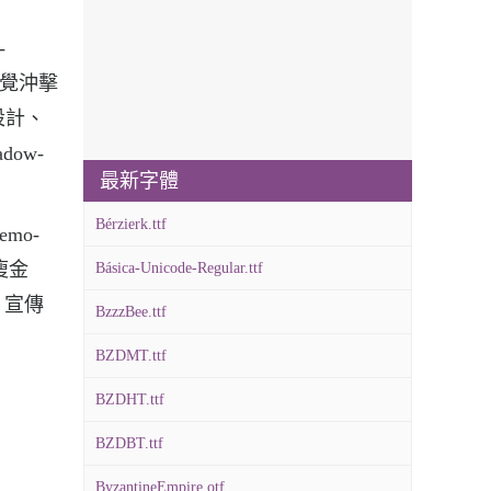
-
的視覺沖擊
志設計、
dow-
最新字體
Bérzierk.ttf
emo-
瘦金
Básica-Unicode-Regular.ttf
、宣傳
BzzzBee.ttf
BZDMT.ttf
BZDHT.ttf
BZDBT.ttf
ByzantineEmpire.otf