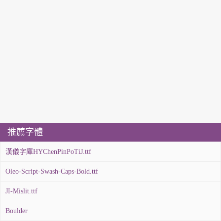
推薦字體
漢儀字庫HYChenPinPoTiJ.ttf
Oleo-Script-Swash-Caps-Bold.ttf
JI-Mislit.ttf
Boulder