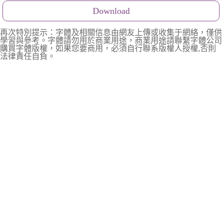
Download
再次特別提示：字體及相關信息由網友上傳或收集于網絡，僅供
學習與參考。字體請勿用於商業用途，商業用途請聯繫字體公司
購買字體版權，如果您要商用，必須自行聯系版權人授權,否則
法律責任自負。