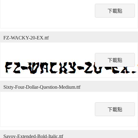
下載點
FZ-WACKY-20-EX.ttf
下載點
Sixty-Four-Dollar-Question-Medium.ttf
下載點
Savoy-Extended-Bold-Italic.ttf