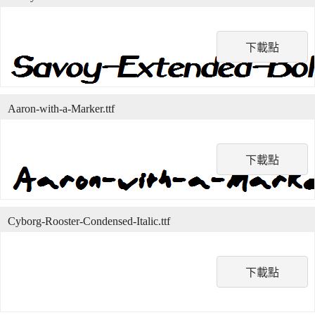
下載點
Aaron-with-a-Marker.ttf
下載點
Cyborg-Rooster-Condensed-Italic.ttf
下載點