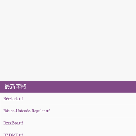
最新字體
Bérzierk.ttf
Básica-Unicode-Regular.ttf
BzzzBee.ttf
BZDMT.ttf