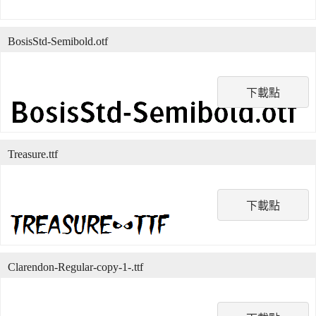
BosisStd-Semibold.otf
下載點
Treasure.ttf
下載點
Clarendon-Regular-copy-1-.ttf