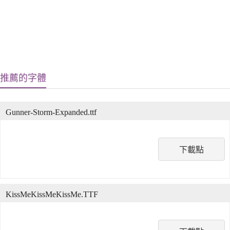
推薦的字體
Gunner-Storm-Expanded.ttf
下載點
KissMeKissMeKissMe.TTF