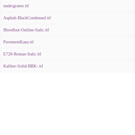
undergramo.ttf
Asphalt-BlackCondensed.ttf
Bloodlust-Outline-Italic.ttf
PavementKana.ttf
E720-Roman-Italic.ttf
Kaliber-Solid-BRK-.ttf