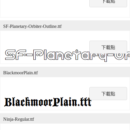
下載點
SF-Planetary-Orbiter-Outline.ttf
下載點
BlackmoorPlain.ttf
下載點
Ninja-Regular.ttf