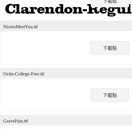
下載點
NicetoMeetYou.ttf
下載點
Octin-College-Free.ttf
下載點
GravePain.ttf