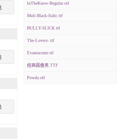
InTheKnow-Regular.otf
點
Muli-Black-Italic.ttf
BULLY-SLICK.ttf
The-Lovers-.ttf
Evanescente.ttf
點
經典圓疊黑.TTF
Powda.otf
點