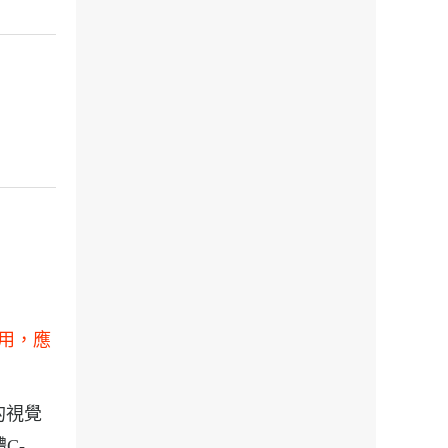
用，應
的視覺
C-