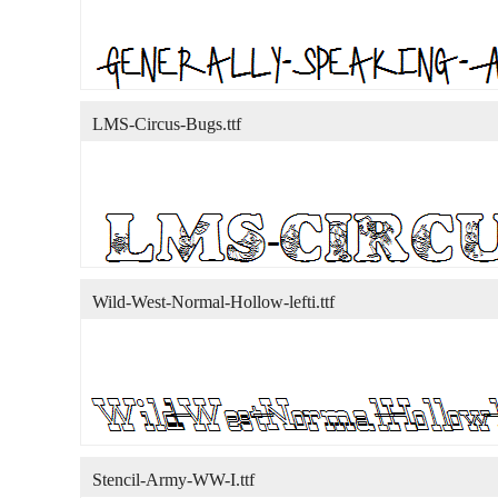
LMS-Circus-Bugs.ttf
Wild-West-Normal-Hollow-lefti.ttf
Stencil-Army-WW-I.ttf