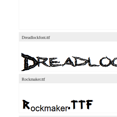
Dreadlockfont.ttf
Rockmaker.ttf