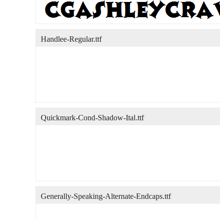
Handlee-Regular.ttf
Quickmark-Cond-Shadow-Ital.ttf
Generally-Speaking-Alternate-Endcaps.ttf