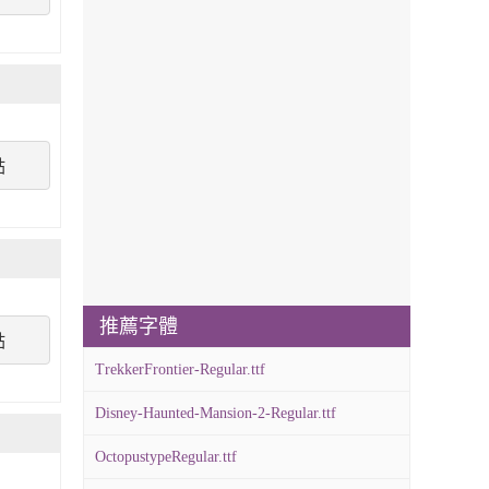
點
推薦字體
點
TrekkerFrontier-Regular.ttf
Disney-Haunted-Mansion-2-Regular.ttf
OctopustypeRegular.ttf