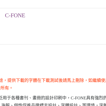
C-FONE
業用途，提供下載的字體在下載測試後請馬上刪除，如繼續使
者所有。
E廣泛用于各種書刊、畫冊的設計印刷中，C-FONE具有強烈
, 海報、個性促進品牌標志設計、字體設計、等環境，字體