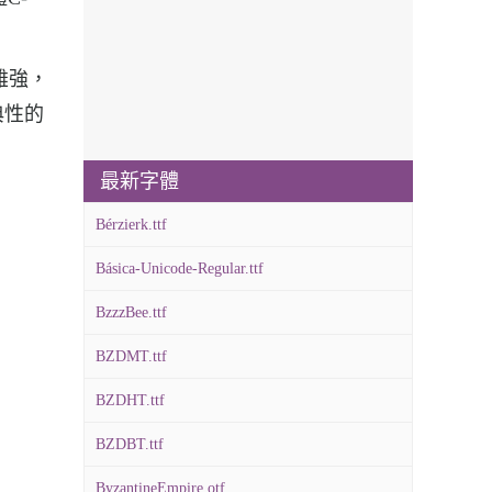
雄強，
典性的
最新字體
Bérzierk.ttf
Básica-Unicode-Regular.ttf
BzzzBee.ttf
BZDMT.ttf
BZDHT.ttf
BZDBT.ttf
ByzantineEmpire.otf