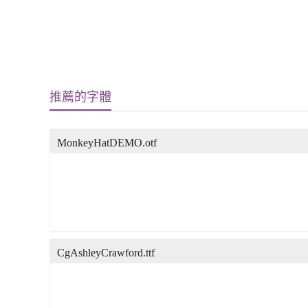
推薦的字體
MonkeyHatDEMO.otf
CgAshleyCrawford.ttf