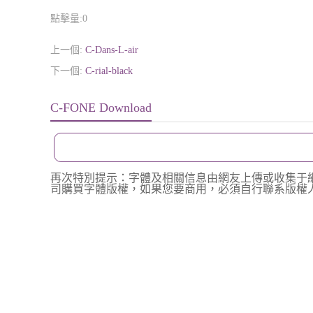
點擊量:
0
上一個:
C-Dans-L-air
下一個:
C-rial-black
C-FONE Download
再次特別提示：字體及相關信息由網友上傳或收集于
司購買字體版權，如果您要商用，必須自行聯系版權人