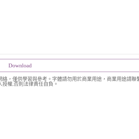
Download
網絡，僅供學習與參考。字體請勿用於商業用途，商業用途請聯
授權,否則法律責任自負。