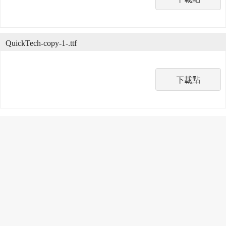
QuickTech-copy-1-.ttf
下載點