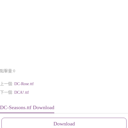
點擊量:
0
上一個:
DC-Rose.ttf
下一個:
DCA!.ttf
DC-Seasons.ttf Download
Download