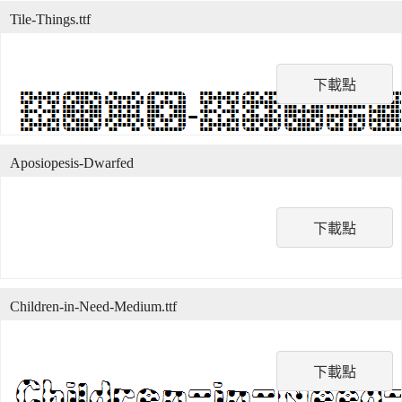
Tile-Things.ttf
下載點
Aposiopesis-Dwarfed
下載點
Children-in-Need-Medium.ttf
下載點