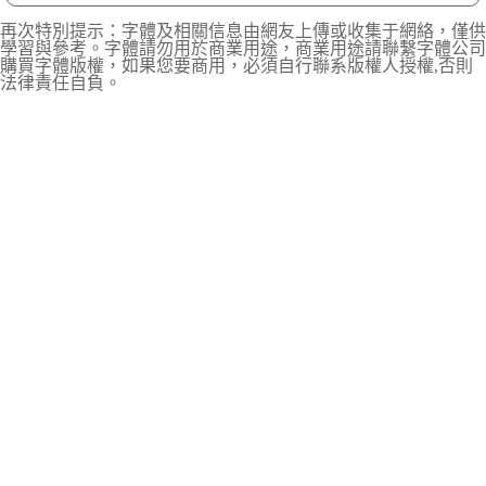
再次特別提示：字體及相關信息由網友上傳或收集于網絡，僅供
學習與參考。字體請勿用於商業用途，商業用途請聯繫字體公司
購買字體版權，如果您要商用，必須自行聯系版權人授權,否則
法律責任自負。