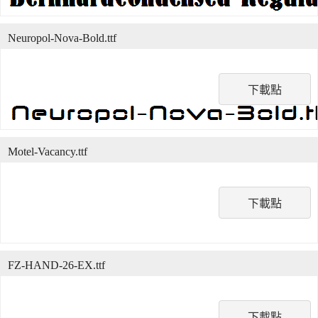
Neuropol-Nova-Bold.ttf
下載點
Motel-Vacancy.ttf
下載點
FZ-HAND-26-EX.ttf
下載點