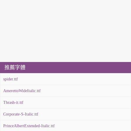
推薦字體
spider.ttf
AmerettoWideItalic.ttf
Thrash-it.ttf
Corporate-S-Italic.ttf
PrinceAlbertExtended-Italic.ttf