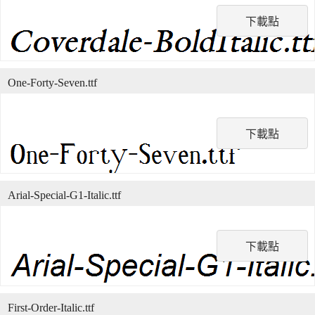
下載點
One-Forty-Seven.ttf
下載點
Arial-Special-G1-Italic.ttf
下載點
First-Order-Italic.ttf