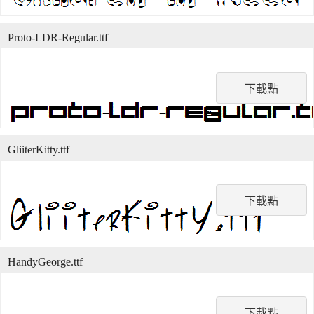
Proto-LDR-Regular.ttf
下載點
GliiterKitty.ttf
下載點
HandyGeorge.ttf
下載點