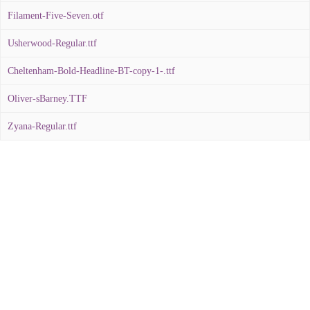
Filament-Five-Seven.otf
Usherwood-Regular.ttf
Cheltenham-Bold-Headline-BT-copy-1-.ttf
Oliver-sBarney.TTF
Zyana-Regular.ttf