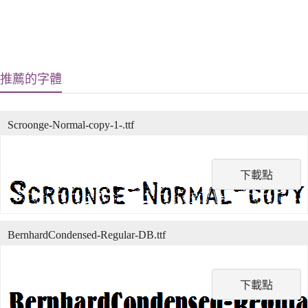
推薦的字體
Scroonge-Normal-copy-1-.ttf
下載點
BernhardCondensed-Regular-DB.ttf
下載點