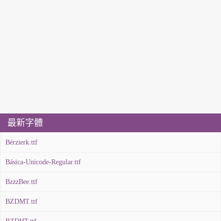
最新字體
Bérzierk.ttf
Básica-Unicode-Regular.ttf
BzzzBee.ttf
BZDMT.ttf