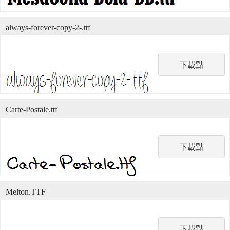
always-forever-copy-2-.ttf
下載點
Carte-Postale.ttf
下載點
Melton.TTF
下載點