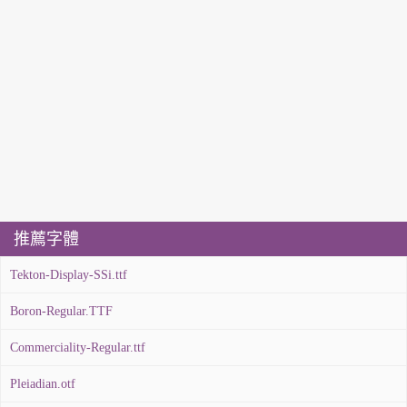
推薦字體
Tekton-Display-SSi.ttf
Boron-Regular.TTF
Commerciality-Regular.ttf
Pleiadian.otf