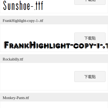
FrankHighlight-copy-1-.ttf
下載點
Rockabilly.ttf
下載點
Monkey-Pants.ttf