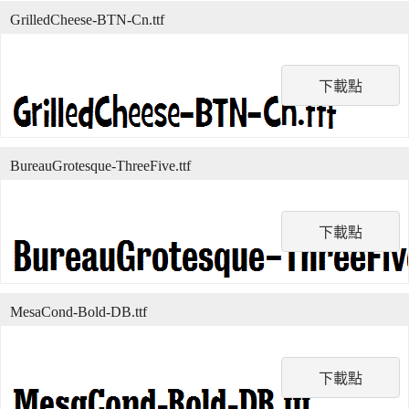
GrilledCheese-BTN-Cn.ttf
下載點
BureauGrotesque-ThreeFive.ttf
下載點
MesaCond-Bold-DB.ttf
下載點