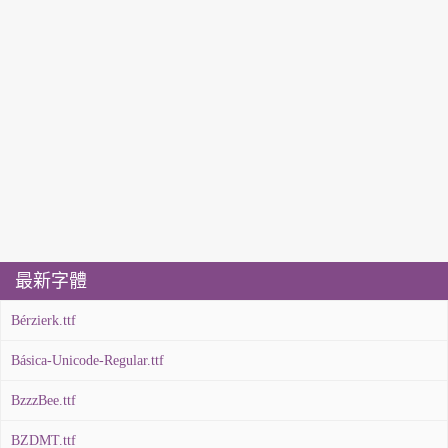
最新字體
Bérzierk.ttf
Básica-Unicode-Regular.ttf
BzzzBee.ttf
BZDMT.ttf