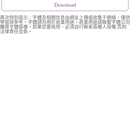
Download
再次特別提示：字體及相關信息由網友上傳或收集于網絡，僅供
學習與參考。字體請勿用於商業用途，商業用途請聯繫字體公司
購買字體版權，如果您要商用，必須自行聯系版權人授權,否則
法律責任自負。