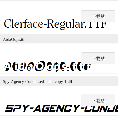
下載點
AidaOops.ttf
下載點
Spy-Agency-Condensed-Italic-copy-1-.ttf
下載點