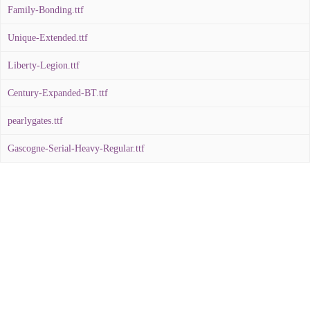
Family-Bonding.ttf
Unique-Extended.ttf
Liberty-Legion.ttf
Century-Expanded-BT.ttf
pearlygates.ttf
Gascogne-Serial-Heavy-Regular.ttf