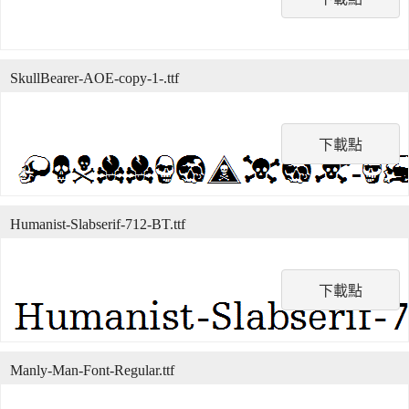
SkullBearer-AOE-copy-1-.ttf
下載點
Humanist-Slabserif-712-BT.ttf
下載點
Manly-Man-Font-Regular.ttf