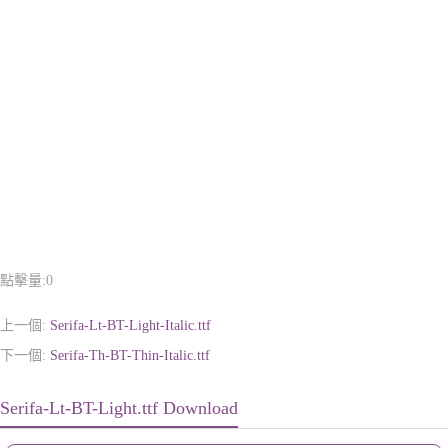
點擊量:
0
上一個:
Serifa-Lt-BT-Light-Italic.ttf
下一個:
Serifa-Th-BT-Thin-Italic.ttf
Serifa-Lt-BT-Light.ttf Download