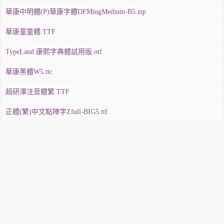
華康中明體(P)華康字體DFMingMedium-B5.zip
華康童童體.TTF
TypeLand 康熙字典體試用版.otf
華康黑體W5.ttc
超研澤注音體繁.TTF
正體(繁)中文點陣字Zfull-BIG5.ttf