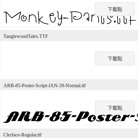
下載點
TanglewoodTales.TTF
下載點
ARB-85-Poster-Script-JAN-39-Normal.ttf
下載點
Clerface-Regular.ttf