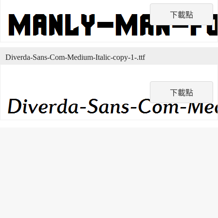
下載點
Diverda-Sans-Com-Medium-Italic-copy-1-.ttf
下載點