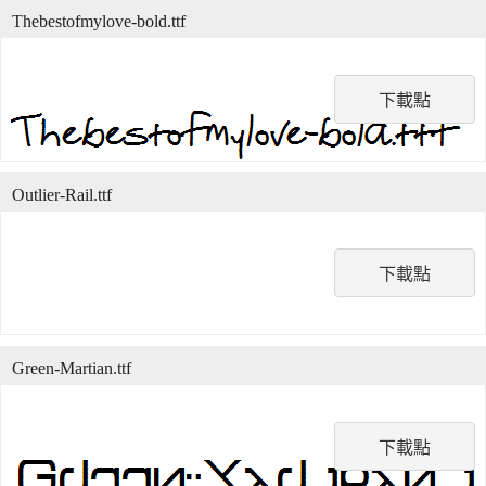
Thebestofmylove-bold.ttf
下載點
Outlier-Rail.ttf
下載點
Green-Martian.ttf
下載點