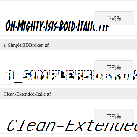
下載點
a_Simpler3DBroken.ttf
下載點
Clean-Extended-Italic.ttf
下載點