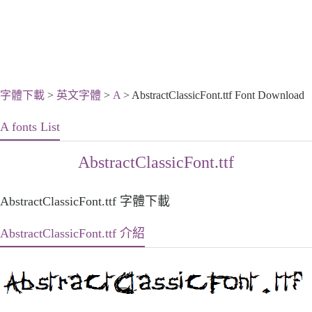
字體下載
>
英文字體
>
A
> AbstractClassicFont.ttf Font Download
A fonts List
AbstractClassicFont.ttf
AbstractClassicFont.ttf 字體下載
AbstractClassicFont.ttf 介紹