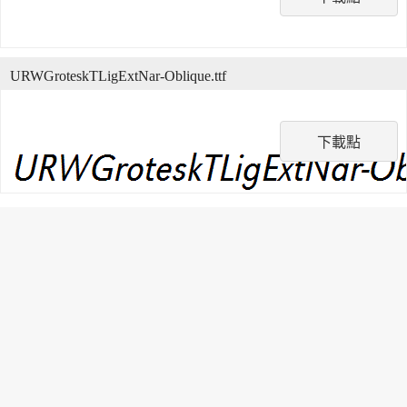
URWGroteskTLigExtNar-Oblique.ttf
下載點