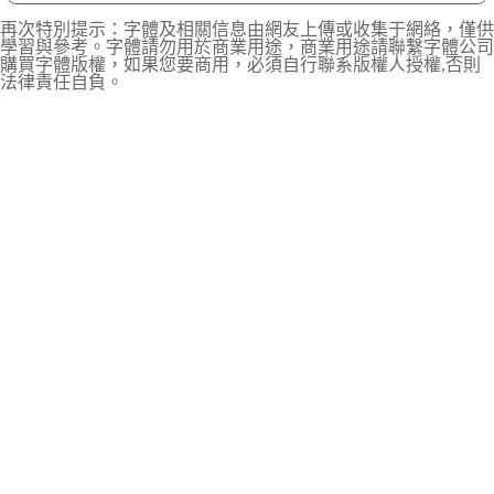
再次特別提示：字體及相關信息由網友上傳或收集于網絡，僅供
學習與參考。字體請勿用於商業用途，商業用途請聯繫字體公司
購買字體版權，如果您要商用，必須自行聯系版權人授權,否則
法律責任自負。