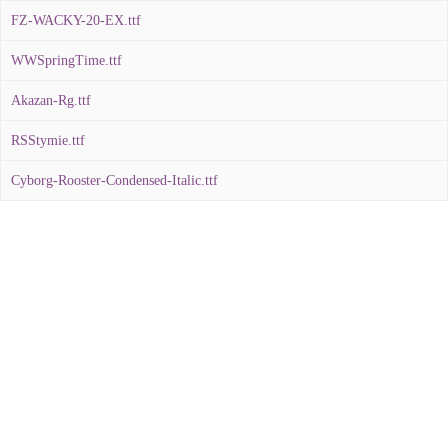
FZ-WACKY-20-EX.ttf
WWSpringTime.ttf
Akazan-Rg.ttf
RSStymie.ttf
Cyborg-Rooster-Condensed-Italic.ttf