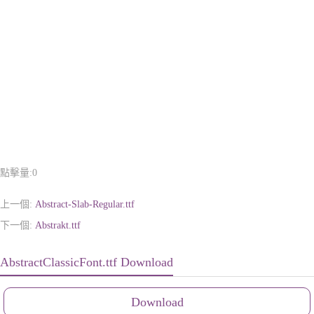
點擊量:
0
上一個:
Abstract-Slab-Regular.ttf
下一個:
Abstrakt.ttf
AbstractClassicFont.ttf Download
Download