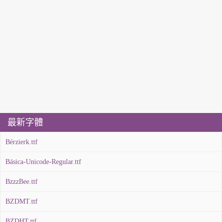
最新字體
Bérzierk.ttf
Básica-Unicode-Regular.ttf
BzzzBee.ttf
BZDMT.ttf
BZDHT.ttf