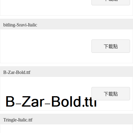
bitling-Sravi-Italic
下載點
B-Zar-Bold.ttf
下載點
Tringle-Italic.ttf