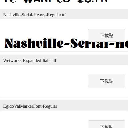
Nashville-Serial-Heavy-Regular.ttf
下載點
Wetworks-Expanded-Italic.ttf
下載點
EgidoValMarkerFont-Regular
下載點