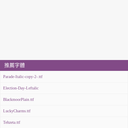
推薦字體
Parade-Italic-copy-2-.ttf
Election-Day-Leftalic
BlackmoorPlain.ttf
LuckyCharms.ttf
Tehzeta.ttf