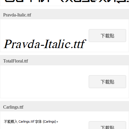
Pravda-Italic.ttf
下載點
TotalFloral.ttf
下載點
Carlings.ttf
下載點