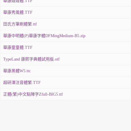
華康娃娃體.TTF
華康秀風體.TTF
田氏方筆刷體繁.ttf
華康中明體(P)華康字體DFMingMedium-B5.zip
華康童童體.TTF
TypeLand 康熙字典體試用版.otf
華康黑體W5.ttc
超研澤注音體繁.TTF
正體(繁)中文點陣字Zfull-BIG5.ttf