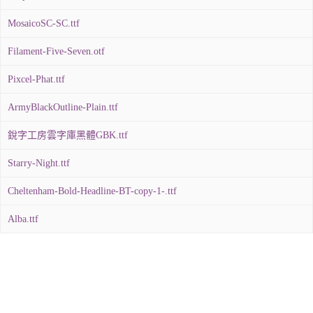
MosaicoSC-SC.ttf
Filament-Five-Seven.otf
Pixcel-Phat.ttf
ArmyBlackOutline-Plain.ttf
銳字工房雲字庫黑體GBK.ttf
Starry-Night.ttf
Cheltenham-Bold-Headline-BT-copy-1-.ttf
Alba.ttf