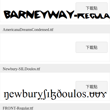
下載點
AmericanaDreamsCondensed.ttf
下載點
Newbury-SILDoulos.ttf
下載點
FRONT-Regular.ttf