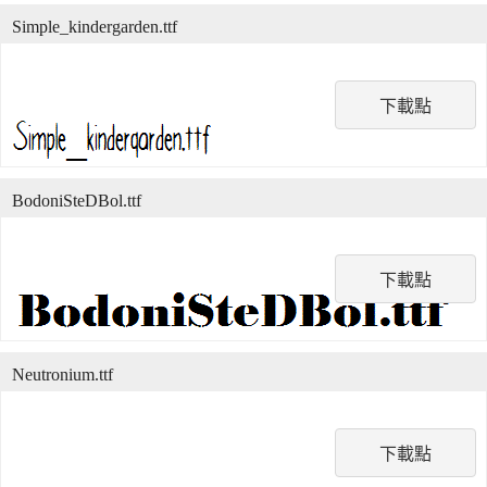
Simple_kindergarden.ttf
下載點
BodoniSteDBol.ttf
下載點
Neutronium.ttf
下載點