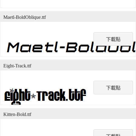
Maetl-BoldOblique.ttf
下載點
Eight-Track.ttf
下載點
Kitten-Bold.ttf