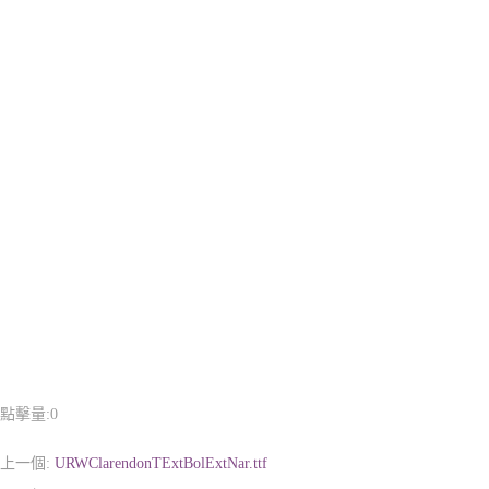
點擊量:
0
上一個:
URWClarendonTExtBolExtNar.ttf