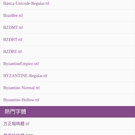
Básica-Unicode-Regular.ttf
BzzzBee.ttf
BZDMT.ttf
BZDHT.ttf
BZDBT.ttf
ByzantineEmpire.otf
BYZANTINE-Regular.ttf
Byzantine-Normal.ttf
Byzantine-Hollow.ttf
熱門字體
方正喵嗚體.ttf