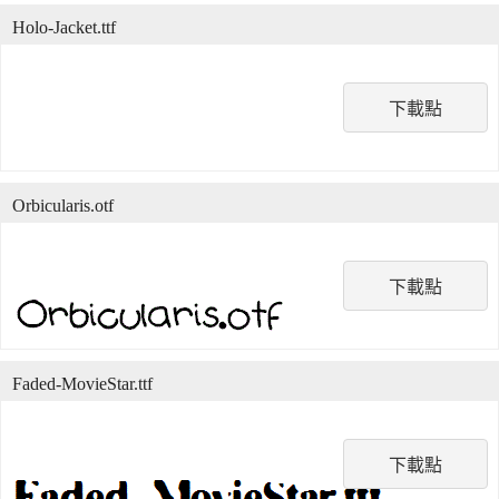
Holo-Jacket.ttf
下載點
Orbicularis.otf
下載點
Faded-MovieStar.ttf
下載點