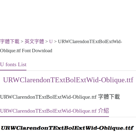
字體下載
>
英文字體
>
U
> URWClarendonTExtBolExtWid-
Oblique.ttf Font Download
U fonts List
URWClarendonTExtBolExtWid-Oblique.ttf
URWClarendonTExtBolExtWid-Oblique.ttf 字體下載
URWClarendonTExtBolExtWid-Oblique.ttf 介紹