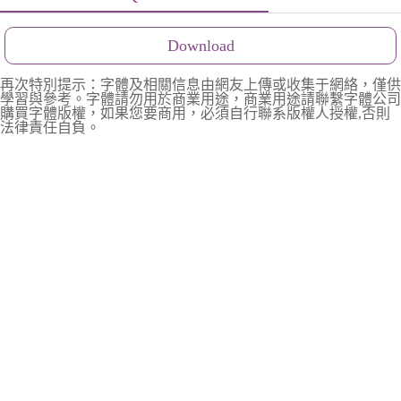
Download
再次特別提示：字體及相關信息由網友上傳或收集于網絡，僅供
學習與參考。字體請勿用於商業用途，商業用途請聯繫字體公司
購買字體版權，如果您要商用，必須自行聯系版權人授權,否則
法律責任自負。