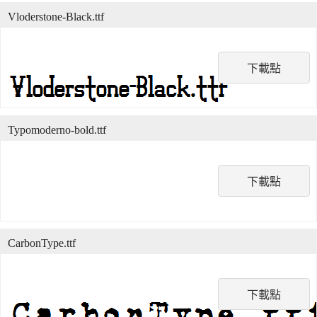
Vloderstone-Black.ttf
下載點
Typomoderno-bold.ttf
下載點
CarbonType.ttf
下載點