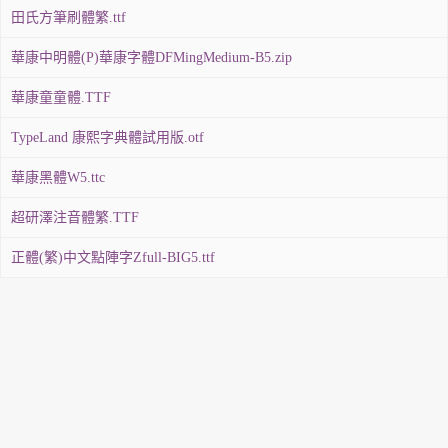
田氏方筆刷體繁.ttf
華康中明體(P)華康字體DFMingMedium-B5.zip
華康童童體.TTF
TypeLand 康熙字典體試用版.otf
華康黑體W5.ttc
超研澤注音體繁.TTF
正體(繁)中文點陣字Zfull-BIG5.ttf