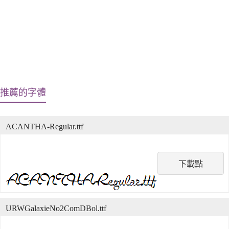
推薦的字體
ACANTHA-Regular.ttf
下載點
URWGalaxieNo2ComDBol.ttf