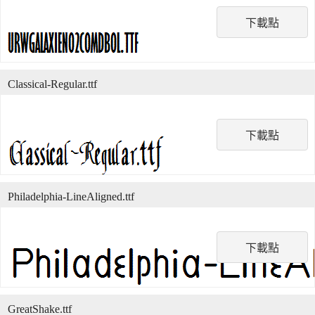
下載點
Classical-Regular.ttf
下載點
Philadelphia-LineAligned.ttf
下載點
GreatShake.ttf