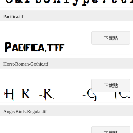
Pacifica.ttf
下載點
Horst-Roman-Gothic.ttf
下載點
AngryBirds-Regular.ttf