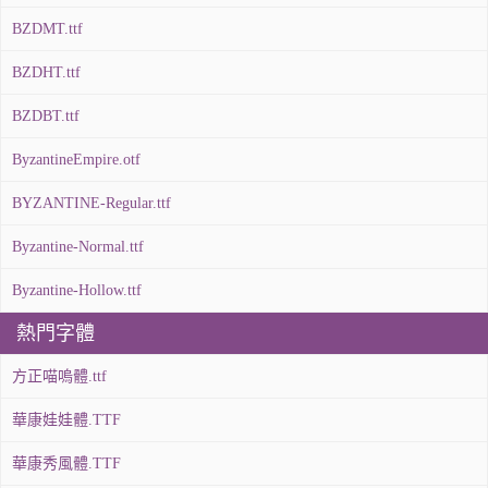
BZDMT.ttf
BZDHT.ttf
BZDBT.ttf
ByzantineEmpire.otf
BYZANTINE-Regular.ttf
Byzantine-Normal.ttf
Byzantine-Hollow.ttf
熱門字體
方正喵嗚體.ttf
華康娃娃體.TTF
華康秀風體.TTF