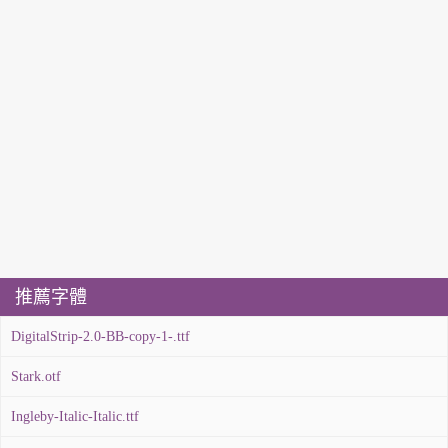
推薦字體
DigitalStrip-2.0-BB-copy-1-.ttf
Stark.otf
Ingleby-Italic-Italic.ttf