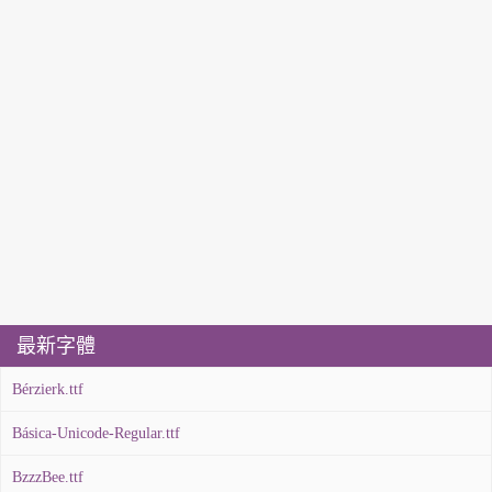
最新字體
Bérzierk.ttf
Básica-Unicode-Regular.ttf
BzzzBee.ttf