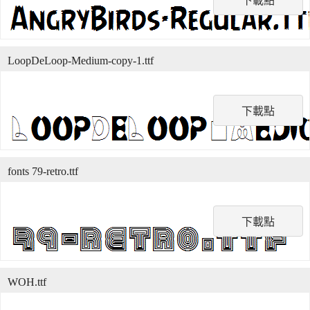
下載點
LoopDeLoop-Medium-copy-1.ttf
下載點
fonts 79-retro.ttf
下載點
WOH.ttf