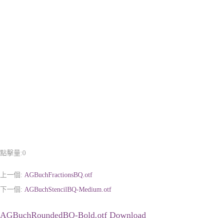
點擊量:
0
上一個:
AGBuchFractionsBQ.otf
下一個:
AGBuchStencilBQ-Medium.otf
AGBuchRoundedBQ-Bold.otf Download