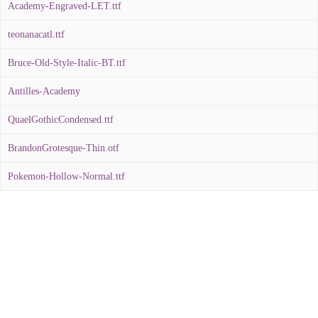
Academy-Engraved-LET.ttf
teonanacatl.ttf
Bruce-Old-Style-Italic-BT.ttf
Antilles-Academy
QuaelGothicCondensed.ttf
BrandonGrotesque-Thin.otf
Pokemon-Hollow-Normal.ttf