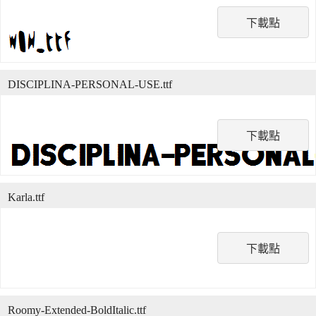
下載點
DISCIPLINA-PERSONAL-USE.ttf
下載點
Karla.ttf
下載點
Roomy-Extended-BoldItalic.ttf