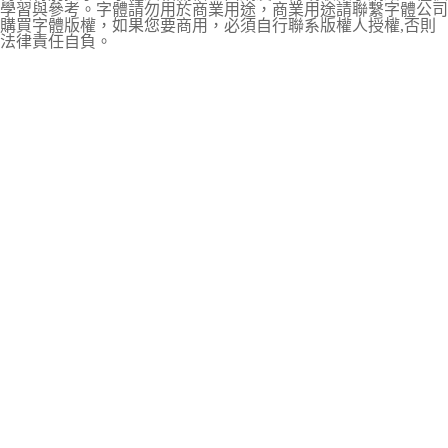
學習與參考。字體請勿用於商業用途，商業用途請聯繫字體公司
購買字體版權，如果您要商用，必須自行聯系版權人授權,否則
法律責任自負。