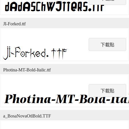
JI-Forked.ttf
下載點
Photina-MT-Bold-Italic.ttf
下載點
a_BosaNovaOtlBold.TTF