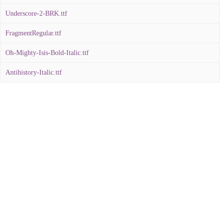
Underscore-2-BRK.ttf
FragmentRegular.ttf
Oh-Mighty-Isis-Bold-Italic.ttf
Antihistory-Italic.ttf