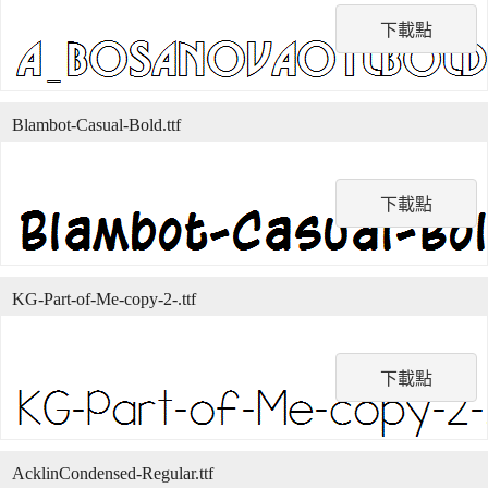
下載點
Blambot-Casual-Bold.ttf
下載點
KG-Part-of-Me-copy-2-.ttf
下載點
AcklinCondensed-Regular.ttf