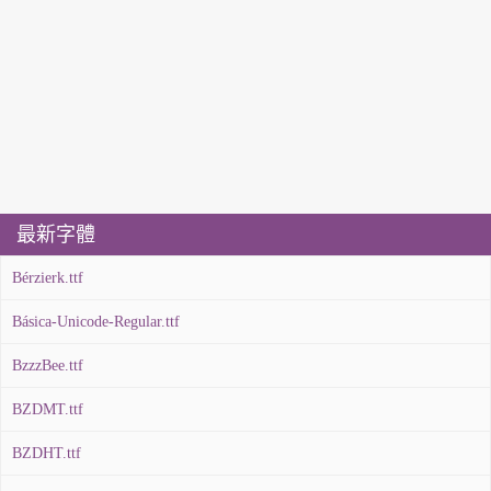
最新字體
Bérzierk.ttf
Básica-Unicode-Regular.ttf
BzzzBee.ttf
BZDMT.ttf
BZDHT.ttf