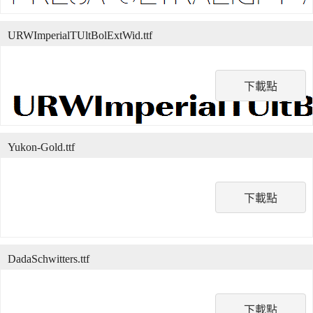
URWImperialTUltBolExtWid.ttf
下載點
Yukon-Gold.ttf
下載點
DadaSchwitters.ttf
下載點