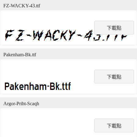
FZ-WACKY-43.ttf
下載點
Pakenham-Bk.ttf
下載點
Argor-Priht-Scaqh
下載點