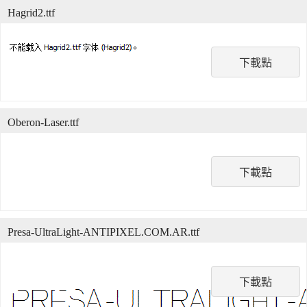
Hagrid2.ttf
下載點
Oberon-Laser.ttf
下載點
Presa-UltraLight-ANTIPIXEL.COM.AR.ttf
下載點