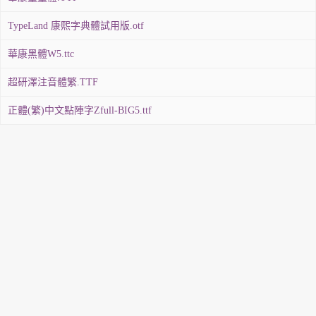
TypeLand 康熙字典體試用版.otf
華康黑體W5.ttc
超研澤注音體繁.TTF
正體(繁)中文點陣字Zfull-BIG5.ttf