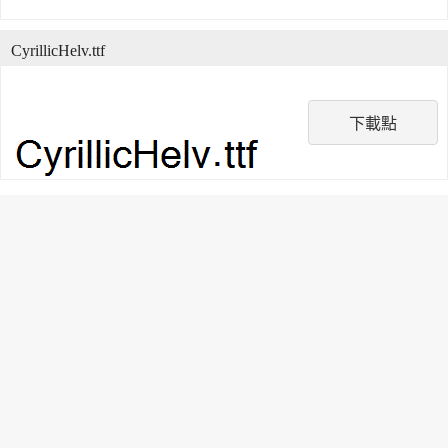
CyrillicHelv.ttf
下載點