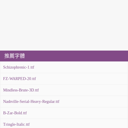
推薦字體
Schizophrenic-1.ttf
FZ-WARPED-20.ttf
Mindless-Brute-3D.ttf
Nashville-Serial-Heavy-Regular.ttf
B-Zar-Bold.ttf
Tringle-Italic.ttf