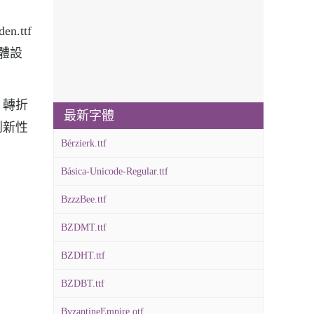
.ttf
字體設
，轉折
最新字體
創新性
Bérzierk.ttf
Básica-Unicode-Regular.ttf
BzzzBee.ttf
BZDMT.ttf
BZDHT.ttf
BZDBT.ttf
ByzantineEmpire.otf