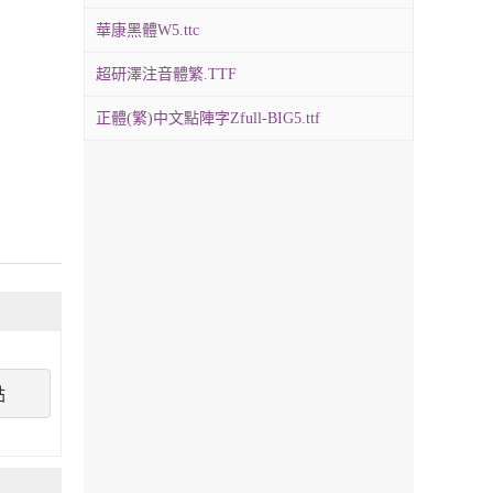
華康黑體W5.ttc
超研澤注音體繁.TTF
正體(繁)中文點陣字Zfull-BIG5.ttf
點