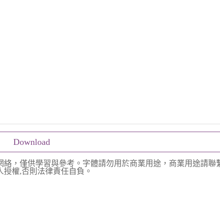
Download
網絡，僅供學習與參考。字體請勿用於商業用途，商業用途請聯
授權,否則法律責任自負。