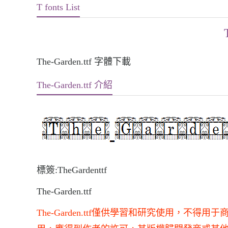
T fonts List
The-Garden.ttf 字體下載
The-Garden.ttf 介紹
標簽:TheGardenttf
The-Garden.ttf
The-Garden.ttf僅供學習和研究使用，