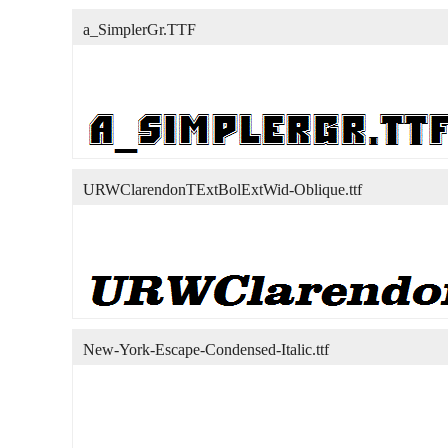
a_SimplerGr.TTF
URWClarendonTExtBolExtWid-Oblique.ttf
New-York-Escape-Condensed-Italic.ttf