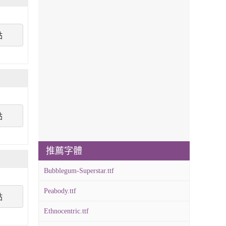
點
點
推薦字體
Bubblegum-Superstar.ttf
Peabody.ttf
點
Ethnocentric.ttf