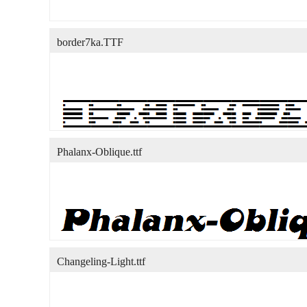
border7ka.TTF
Phalanx-Oblique.ttf
Changeling-Light.ttf