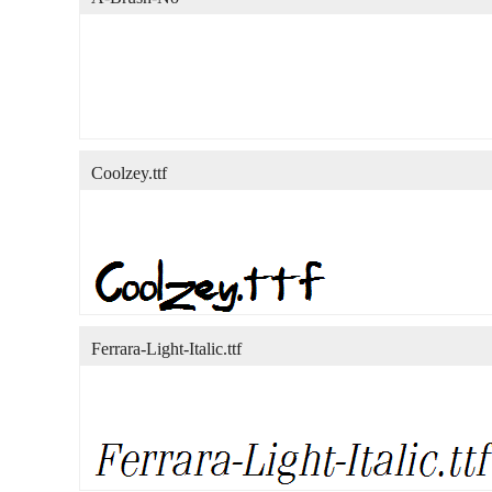
Coolzey.ttf
Ferrara-Light-Italic.ttf