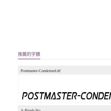
推薦的字體
Postmaster-Condensed.ttf
A-Brush-No