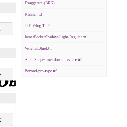
Exaggerate-(BRK)
Kanisah.ttf
TIE-Wing.TTF
點
JamesBeckerShadow-Light-Regular.ttf
VenetianBlind.ttf
AlphaShapes-meltdowns-reverse.ttf
Beyond-pro-type.ttf
點
點