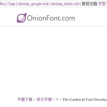
Rss
|
Tags
|
sitemap_google.xml
|
sitemap_baidu.xml
|
歡迎光臨
字型
字體下載
>
英文字體
>
T
> The-Garden.ttf Font Downlo