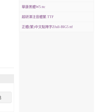
華康黑體W5.ttc
超研澤注音體繁.TTF
正體(繁)中文點陣字Zfull-BIG5.ttf
點