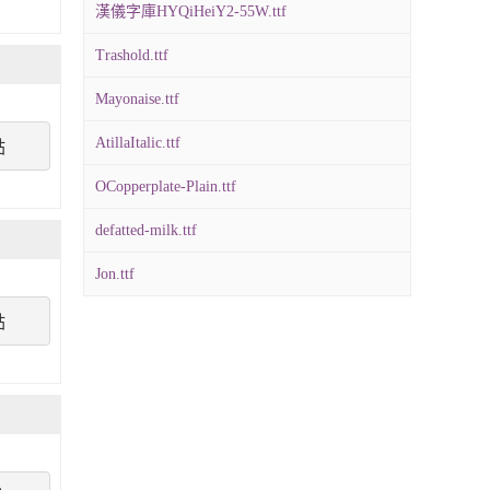
漢儀字庫HYQiHeiY2-55W.ttf
Trashold.ttf
Mayonaise.ttf
AtillaItalic.ttf
點
OCopperplate-Plain.ttf
defatted-milk.ttf
Jon.ttf
點