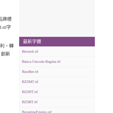
進品牌標
.ttf字
最新字體
勁犀利，轉
Bérzierk.ttf
、創新
Básica-Unicode-Regular.ttf
BzzzBee.ttf
BZDMT.ttf
BZDHT.ttf
BZDBT.ttf
ByzantineEmpire.otf