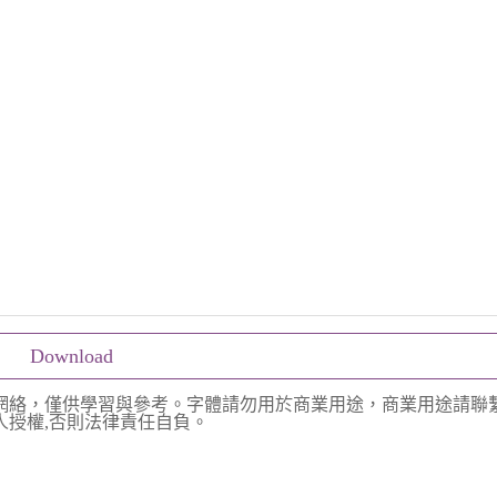
Download
網絡，僅供學習與參考。字體請勿用於商業用途，商業用途請聯
授權,否則法律責任自負。