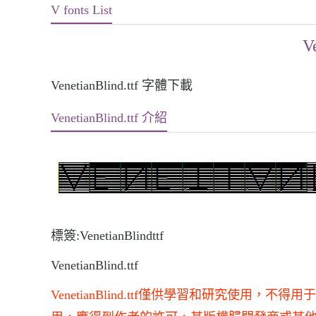
V fonts List
V
VenetianBlind.ttf 字體下載
VenetianBlind.ttf 介紹
標簽:VenetianBlindttf
VenetianBlind.ttf
VenetianBlind.ttf僅供學習和研究使