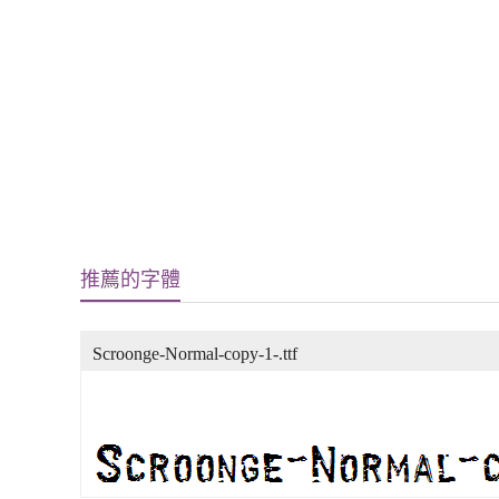
推薦的字體
Scroonge-Normal-copy-1-.ttf