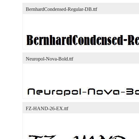
BernhardCondensed-Regular-DB.ttf
Neuropol-Nova-Bold.ttf
FZ-HAND-26-EX.ttf