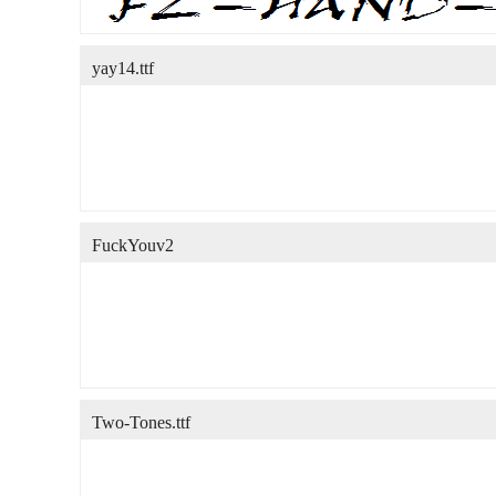
yay14.ttf
FuckYouv2
Two-Tones.ttf