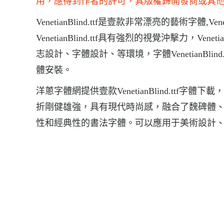
用，應得到作者的許可，其版權歸開發商或其
VenetianBlind.ttf是壹款非常漂亮的藝術字體,
VenetianBlind.ttf具有強烈的視覺沖擊力，Ve
志設計、字體設計、等環境，字體VenetianBlind.ttf的下
體安裝。
洋蔥字體網提供壹款VenetianBlind.ttf字體下
折剛健雄強，具有現代時尚感，融合了魏碑體
性和經典性的書法字體。可以應用于美術設計