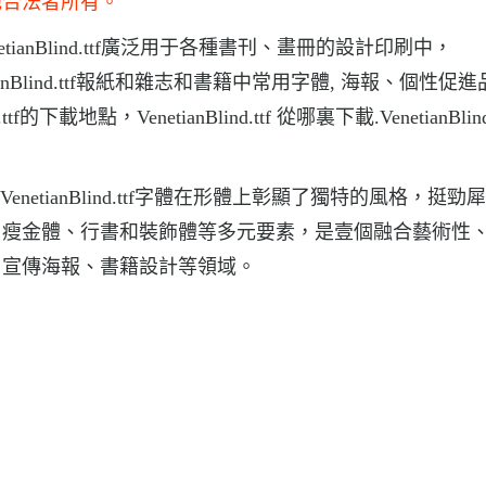
他合法者所有。
VenetianBlind.ttf廣泛用于各種書刊、畫冊的設計印刷中，
netianBlind.ttf報紙和雜志和書籍中常用字體, 海報、個性促
載地點，VenetianBlind.ttf 從哪裏下載.VenetianBlind
載，VenetianBlind.ttf字體在形體上彰顯了獨特的風格，挺
、瘦金體、行書和裝飾體等多元要素，是壹個融合藝術性
、宣傳海報、書籍設計等領域。