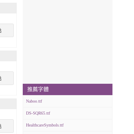
點
點
推薦字體
Naboo.ttf
DS-SQR65.ttf
HealthcareSymbols.ttf
點