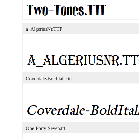
a_AlgeriusNr.TTF
Coverdale-BoldItalic.ttf
One-Forty-Seven.ttf