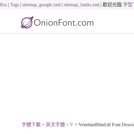
Rss
|
Tags
|
sitemap_google.xml
|
sitemap_baidu.xml
|
歡迎光臨
字型
字體下載
>
英文字體
>
V
> VenetianBlind.ttf Font Down