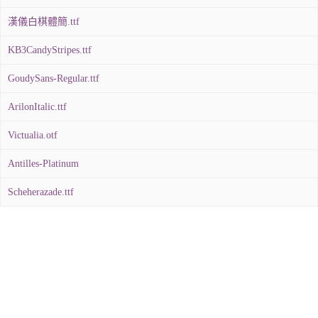
漢儀白棋體簡.ttf
KB3CandyStripes.ttf
GoudySans-Regular.ttf
ArilonItalic.ttf
Victualia.otf
Antilles-Platinum
Scheherazade.ttf