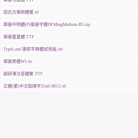
田氏方筆刷體繁.ttf
華康中明體(P)華康字體DFMingMedium-B5.zip
華康童童體.TTF
TypeLand 康熙字典體試用版.otf
華康黑體W5.ttc
超研澤注音體繁.TTF
正體(繁)中文點陣字Zfull-BIG5.ttf