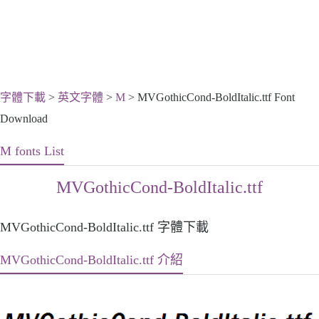
字體下載
>
英文字體
>
M
> MVGothicCond-BoldItalic.ttf Font
Download
M fonts List
MVGothicCond-BoldItalic.ttf
MVGothicCond-BoldItalic.ttf 字體下載
MVGothicCond-BoldItalic.ttf 介紹