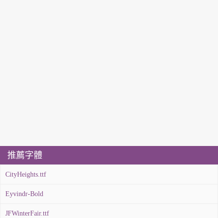
推薦字體
CityHeights.ttf
Eyvindr-Bold
JFWinterFair.ttf