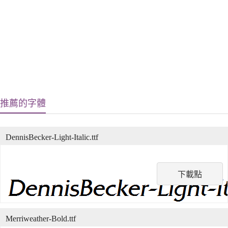
推薦的字體
DennisBecker-Light-Italic.ttf
下載點
Merriweather-Bold.ttf