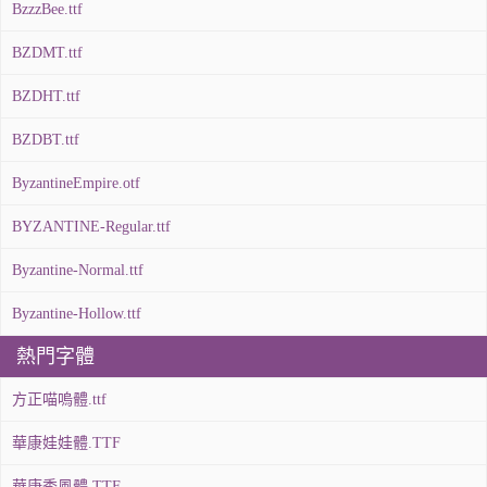
BzzzBee.ttf
BZDMT.ttf
BZDHT.ttf
BZDBT.ttf
ByzantineEmpire.otf
BYZANTINE-Regular.ttf
Byzantine-Normal.ttf
Byzantine-Hollow.ttf
熱門字體
方正喵嗚體.ttf
華康娃娃體.TTF
華康秀風體.TTF