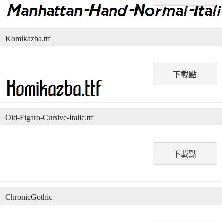
Komikazba.ttf
下載點
Old-Figaro-Cursive-Italic.ttf
下載點
ChronicGothic