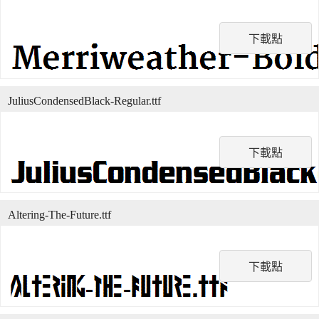
下載點
JuliusCondensedBlack-Regular.ttf
下載點
Altering-The-Future.ttf
下載點