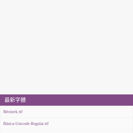
最新字體
Bérzierk.ttf
Básica-Unicode-Regular.ttf