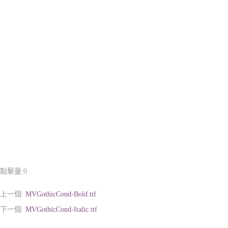
點擊量:
0
上一個:
MVGothicCond-Bold.ttf
下一個:
MVGothicCond-Italic.ttf