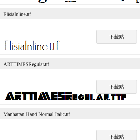
ElisiaInline.ttf
下載點
ARTTIMESRegular.ttf
下載點
Manhattan-Hand-Normal-Italic.ttf
下載點