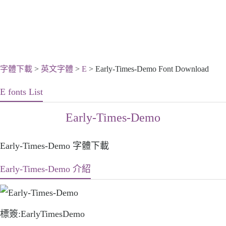
字體下載
>
英文字體
>
E
> Early-Times-Demo Font Download
E fonts List
Early-Times-Demo
Early-Times-Demo 字體下載
Early-Times-Demo 介紹
標簽:EarlyTimesDemo