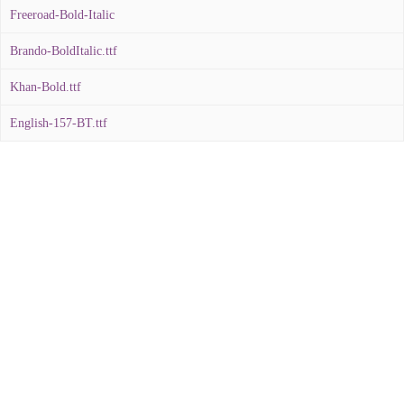
Freeroad-Bold-Italic
Brando-BoldItalic.ttf
Khan-Bold.ttf
English-157-BT.ttf