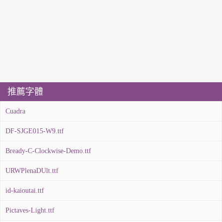
推薦字體
Cuadra
DF-SJGE015-W9.ttf
Bready-C-Clockwise-Demo.ttf
URWPlenaDUlt.ttf
id-kaioutai.ttf
Pictaves-Light.ttf