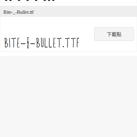
Bite-_-Bullet.ttf
下載點