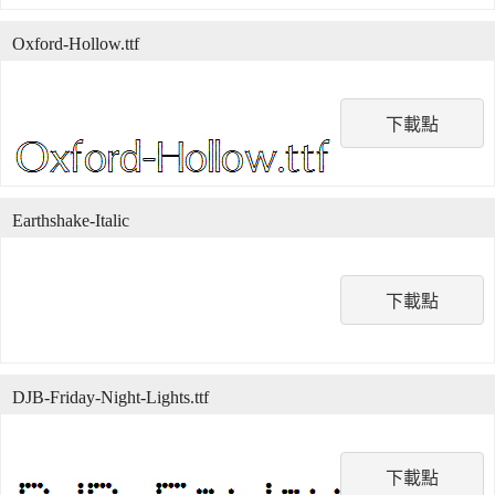
Oxford-Hollow.ttf
下載點
Earthshake-Italic
下載點
DJB-Friday-Night-Lights.ttf
下載點