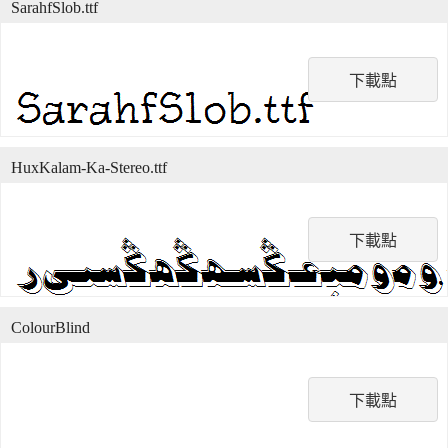
SarahfSlob.ttf
下載點
HuxKalam-Ka-Stereo.ttf
下載點
ColourBlind
下載點