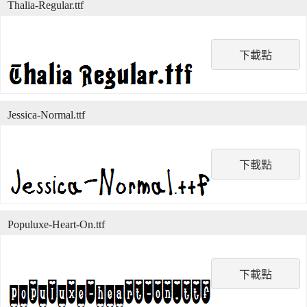
Thalia-Regular.ttf
下載點
Jessica-Normal.ttf
下載點
Populuxe-Heart-On.ttf
下載點