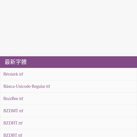
最新字體
Bérzierk.ttf
Básica-Unicode-Regular.ttf
BzzzBee.ttf
BZDMT.ttf
BZDHT.ttf
BZDBT.ttf