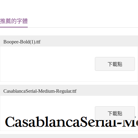
推薦的字體
Boopee-Bold(1).ttf
下載點
CasablancaSerial-Medium-Regular.ttf
下載點