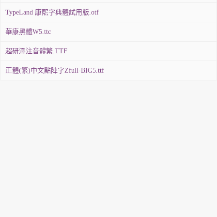
TypeLand 康熙字典體試用版.otf
華康黑體W5.ttc
超研澤注音體繁.TTF
正體(繁)中文點陣字Zfull-BIG5.ttf