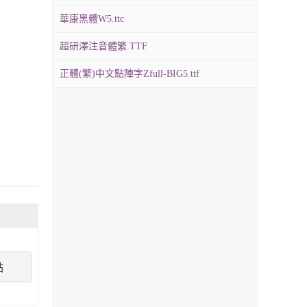
華康黑體W5.ttc
超研澤注音體繁.TTF
正體(繁)中文點陣字Zfull-BIG5.ttf
點