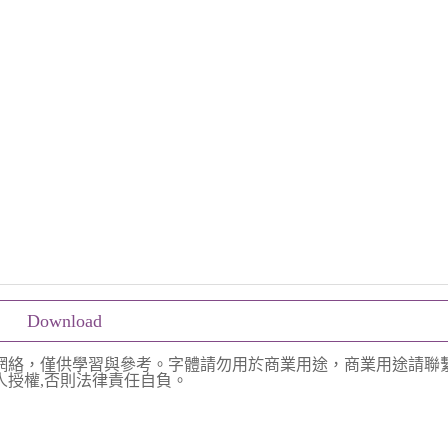
Download
網絡，僅供學習與參考。字體請勿用於商業用途，商業用途請聯
授權,否則法律責任自負。