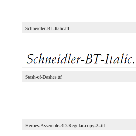
Schneidler-BT-Italic.ttf
Stash-of-Dashes.ttf
Heroes-Assemble-3D-Regular-copy-2-.ttf