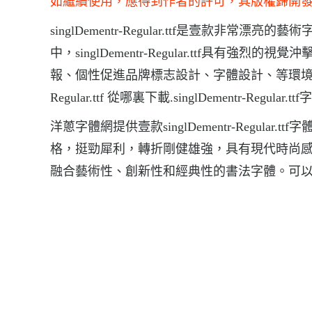
如繼續使用，應得到作者的許可，其版權歸開
singlDementr-Regular.ttf是壹款非常漂亮的藝
中，singlDementr-Regular.ttf具有強烈的視覺
報、個性促進品牌標志設計、字體設計、等環境，字體singlD
Regular.ttf 從哪裏下載.singlDementr-Regular.
洋蔥字體網提供壹款singlDementr-Regular.ttf
格，挺勁犀利，轉折剛健雄強，具有現代時尚
融合藝術性、創新性和經典性的書法字體。可