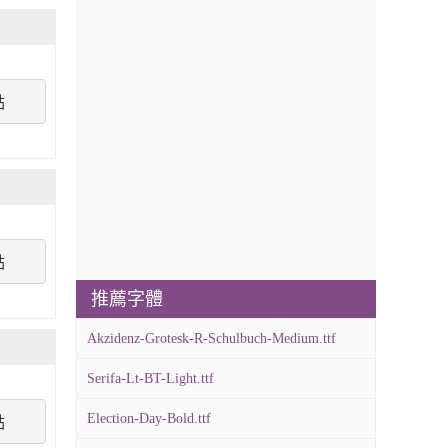
點
點
推薦字體
Akzidenz-Grotesk-R-Schulbuch-Medium.ttf
Serifa-Lt-BT-Light.ttf
Election-Day-Bold.ttf
點