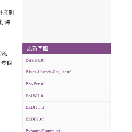
的設計印刷
體, 海
-
最新字體
特的風
Bérzierk.ttf
是壹個
Básica-Unicode-Regular.ttf
BzzzBee.ttf
BZDMT.ttf
BZDHT.ttf
BZDBT.ttf
ByzantineEmpire.otf