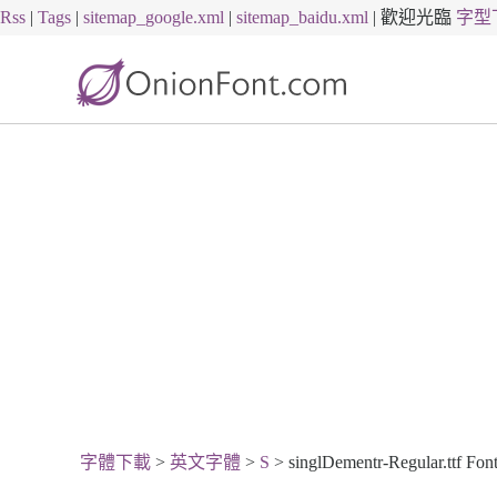
Rss
|
Tags
|
sitemap_google.xml
|
sitemap_baidu.xml
|
歡迎光臨
字型
字體下載
>
英文字體
>
S
> singlDementr-Regular.ttf Fo