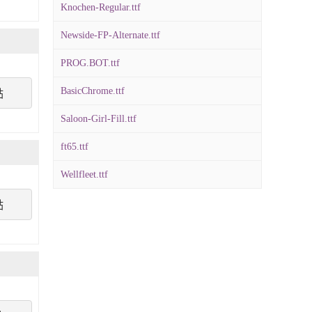
Knochen-Regular.ttf
Newside-FP-Alternate.ttf
PROG.BOT.ttf
BasicChrome.ttf
點
Saloon-Girl-Fill.ttf
ft65.ttf
Wellfleet.ttf
點