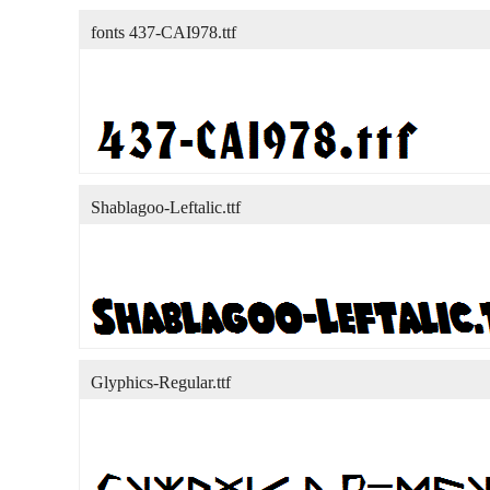
fonts 437-CAI978.ttf
Shablagoo-Leftalic.ttf
Glyphics-Regular.ttf