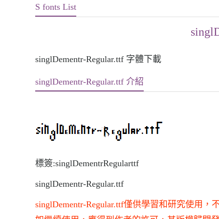
S fonts List
singl
singlDementr-Regular.ttf 字體下載
singlDementr-Regular.ttf 介紹
標簽:singlDementrRegularttf
singlDementr-Regular.ttf
singlDementr-Regular.ttf僅供