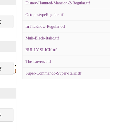
Disney-Haunted-Mansion-2-Regular.ttf
OctopustypeRegular.ttf
點
InTheKnow-Regular.otf
Muli-Black-Italic.ttf
BULLY-SLICK.ttf
The-Lovers-.ttf
點
Super-Commando-Super-Italic.ttf
點