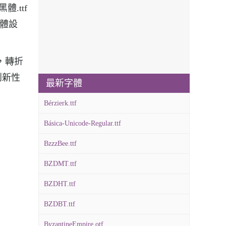
.ttf
字體設
，轉折
創新性
最新字體
Bérzierk.ttf
Básica-Unicode-Regular.ttf
BzzzBee.ttf
BZDMT.ttf
BZDHT.ttf
BZDBT.ttf
ByzantineEmpire.otf