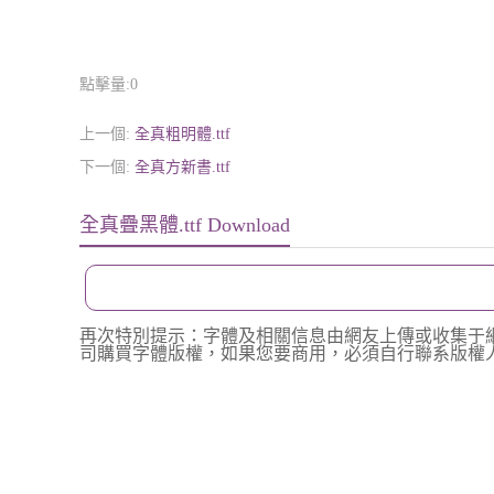
點擊量:
0
上一個:
全真粗明體.ttf
下一個:
全真方新書.ttf
全真疊黑體.ttf Download
再次特別提示：字體及相關信息由網友上傳或收集于
司購買字體版權，如果您要商用，必須自行聯系版權人