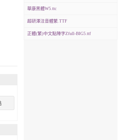
華康黑體W5.ttc
超研澤注音體繁.TTF
正體(繁)中文點陣字Zfull-BIG5.ttf
點