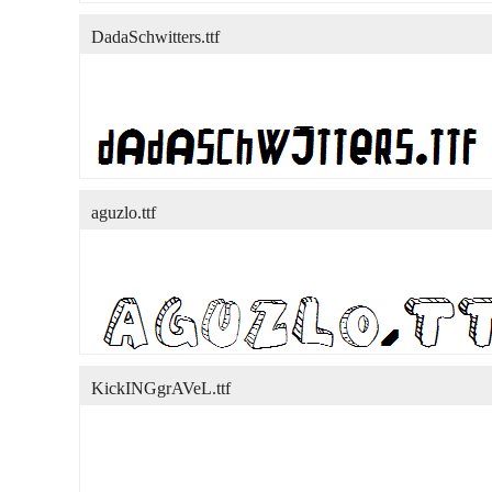
DadaSchwitters.ttf
aguzlo.ttf
KickINGgrAVeL.ttf