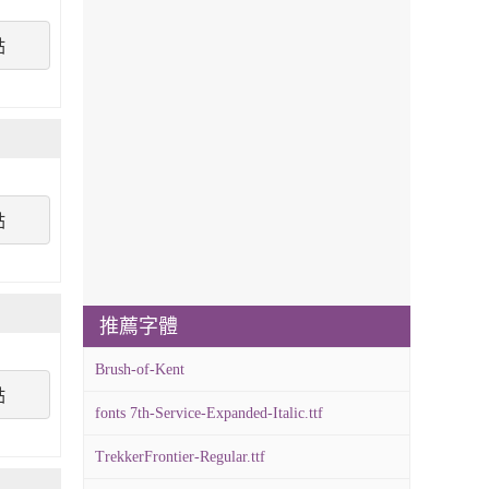
點
點
推薦字體
Brush-of-Kent
點
fonts 7th-Service-Expanded-Italic.ttf
TrekkerFrontier-Regular.ttf