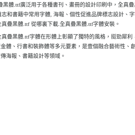
疊黑體.ttf廣泛用于各種書刊、畫冊的設計印刷中，全真疊黑體
和雜志和書籍中常用字體, 海報、個性促進品牌標志設計、
疊黑體.ttf 從哪裏下載.全真疊黑體.ttf字體安裝。
全真疊黑體.ttf字體在形體上彰顯了獨特的風格，挺勁犀利
瘦金體、行書和裝飾體等多元要素，是壹個融合藝術性、
宣傳海報、書籍設計等領域。