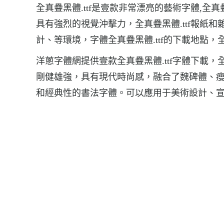
全真疊黑體.ttf是壹款非常漂亮的藝術字體,全真
具有強烈的視覺沖擊力，全真疊黑體.ttf報紙
計、等環境，字體全真疊黑體.ttf的下載地點，全真
洋蔥字體網提供壹款全真疊黑體.ttf字體下載，
剛健雄強，具有現代時尚感，融合了魏碑體、
和經典性的書法字體。可以應用于美術設計、