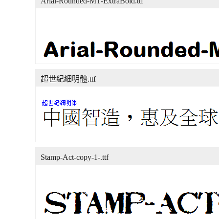
Arial-Rounded-MT-ExtraBold.ttf
超世紀細明體.ttf
Stamp-Act-copy-1-.ttf