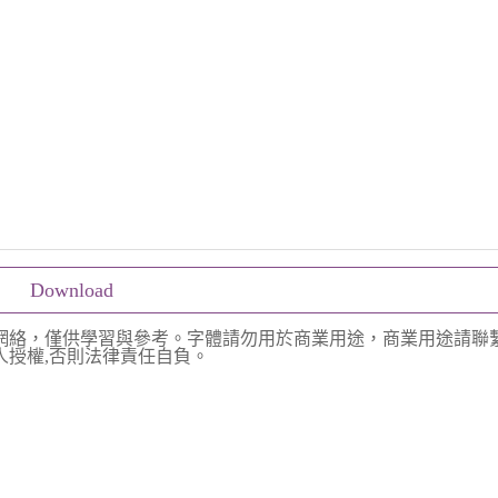
Download
網絡，僅供學習與參考。字體請勿用於商業用途，商業用途請聯
授權,否則法律責任自負。