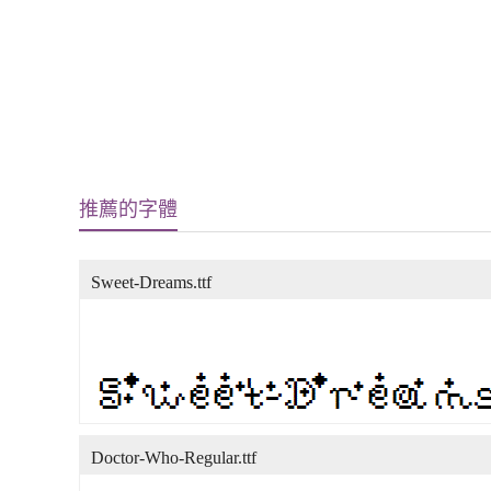
推薦的字體
Sweet-Dreams.ttf
Doctor-Who-Regular.ttf