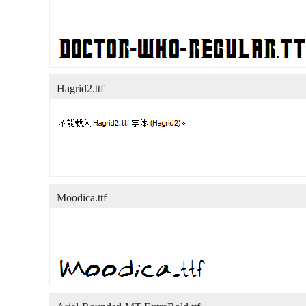
Hagrid2.ttf
Moodica.ttf