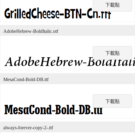
下載點
AdobeHebrew-BoldItalic.otf
下載點
MesaCond-Bold-DB.ttf
下載點
always-forever-copy-2-.ttf