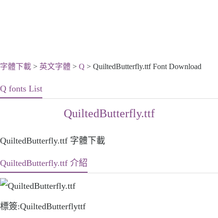
字體下載
>
英文字體
>
Q
> QuiltedButterfly.ttf Font Download
Q fonts List
QuiltedButterfly.ttf
QuiltedButterfly.ttf 字體下載
QuiltedButterfly.ttf 介紹
標簽:QuiltedButterflyttf