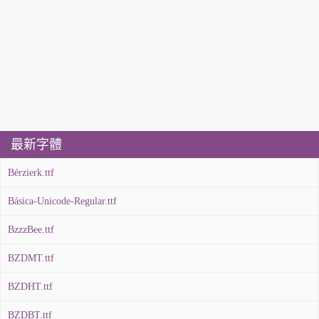
最新字體
Bérzierk.ttf
Básica-Unicode-Regular.ttf
BzzzBee.ttf
BZDMT.ttf
BZDHT.ttf
BZDBT.ttf