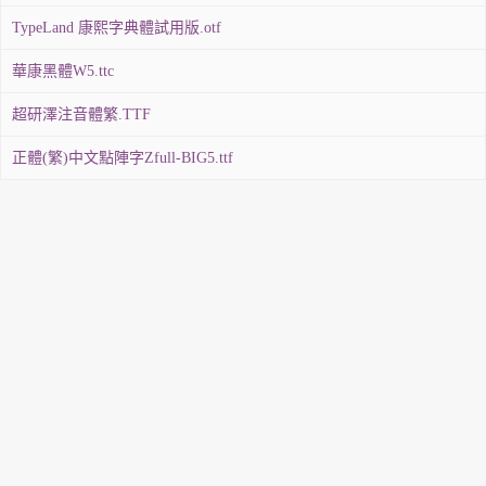
TypeLand 康熙字典體試用版.otf
華康黑體W5.ttc
超研澤注音體繁.TTF
正體(繁)中文點陣字Zfull-BIG5.ttf