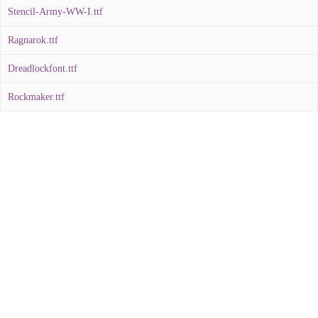
Stencil-Army-WW-I.ttf
Ragnarok.ttf
Dreadlockfont.ttf
Rockmaker.ttf