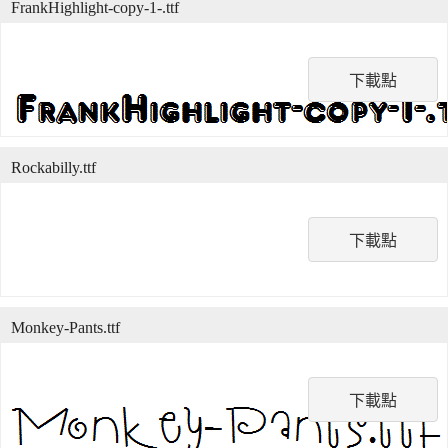
FrankHighlight-copy-1-.ttf
下載點
Rockabilly.ttf
下載點
Monkey-Pants.ttf
下載點