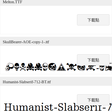
Melton.TTF
下載點
SkullBearer-AOE-copy-1-.ttf
下載點
Humanist-Slabserif-712-BT.ttf
下載點