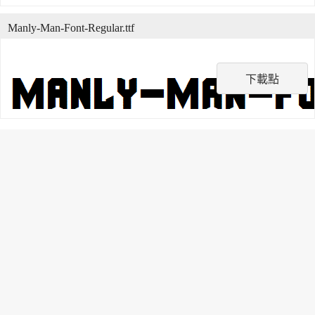
Manly-Man-Font-Regular.ttf
下載點