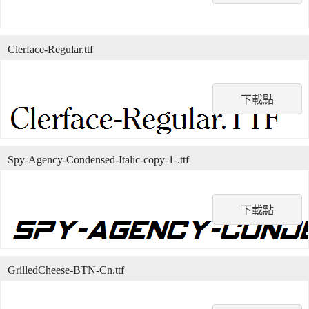
Clerface-Regular.ttf
下載點
Spy-Agency-Condensed-Italic-copy-1-.ttf
下載點
GrilledCheese-BTN-Cn.ttf