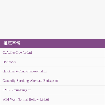
推薦字體
CgAshleyCrawford.ttf
DotSticks
Quickmark-Cond-Shadow-Ital.ttf
Generally-Speaking-Alternate-Endcaps.ttf
LMS-Circus-Bugs.ttf
Wild-West-Normal-Hollow-lefti.ttf