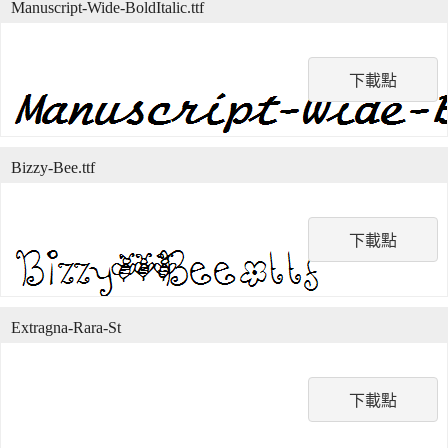
Manuscript-Wide-BoldItalic.ttf
下載點
Bizzy-Bee.ttf
下載點
Extragna-Rara-St
下載點