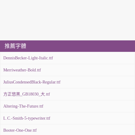
推薦字體
DennisBecker-Light-Italic.ttf
Merriweather-Bold.ttf
JuliusCondensedBlack-Regular.ttf
方正悠黑_GB18030_大.ttf
Altering-The-Future.ttf
L.C.-Smith-5-typewriter.ttf
Booter-One-One.ttf