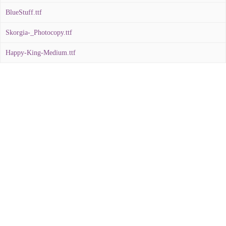
BlueStuff.ttf
Skorgia-_Photocopy.ttf
Happy-King-Medium.ttf