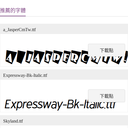
推薦的字體
a_JasperCmTw.ttf
下載點
Expressway-Bk-Italic.ttf
下載點
Skyland.ttf