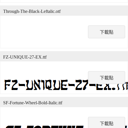
Through-The-Black-Leftalic.otf
下載點
FZ-UNIQUE-27-EX.ttf
下載點
SF-Fortune-Wheel-Bold-Italic.ttf
下載點