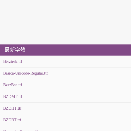
最新字體
Bérzierk.ttf
Básica-Unicode-Regular.ttf
BzzzBee.ttf
BZDMT.ttf
BZDHT.ttf
BZDBT.ttf