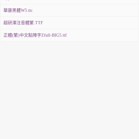
華康黑體W5.ttc
超研澤注音體繁.TTF
正體(繁)中文點陣字Zfull-BIG5.ttf