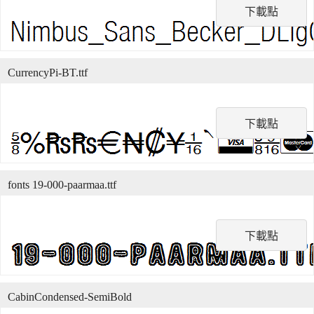
下載點
CurrencyPi-BT.ttf
下載點
fonts 19-000-paarmaa.ttf
下載點
CabinCondensed-SemiBold