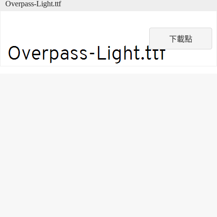
Overpass-Light.ttf
下載點