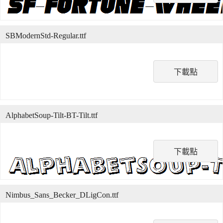
SBModernStd-Regular.ttf
下載點
AlphabetSoup-Tilt-BT-Tilt.ttf
下載點
Nimbus_Sans_Becker_DLigCon.ttf