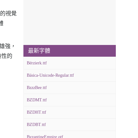
強烈的視覺
體
健雄強，
最新字體
典性的
Bérzierk.ttf
Básica-Unicode-Regular.ttf
BzzzBee.ttf
BZDMT.ttf
BZDHT.ttf
BZDBT.ttf
ByzantineEmpire.otf