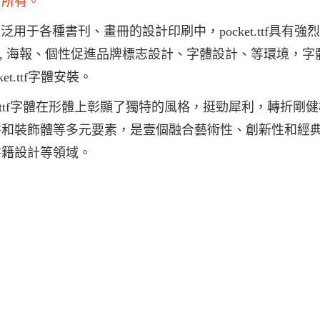
者所有。
.ttf廣泛用于各種書刊、畫冊的設計印刷中，pocket.ttf具有
用字體, 海報、個性促進品牌標志設計、字體設計、等環境，字
cket.ttf字體安裝。
cket.ttf字體在形體上彰顯了獨特的風格，挺勁犀利，轉折剛
書和裝飾體等多元要素，是壹個融合藝術性、創新性和經
書籍設計等領域。