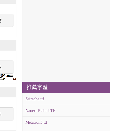
點
點
推薦字體
Sriracha.ttf
Nauert-Plain.TTF
點
Metatron3.ttf