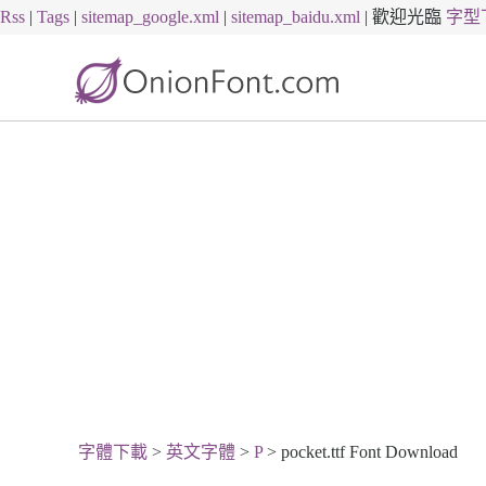
Rss
|
Tags
|
sitemap_google.xml
|
sitemap_baidu.xml
|
歡迎光臨
字型
字體下載
>
英文字體
>
P
> pocket.ttf Font Download