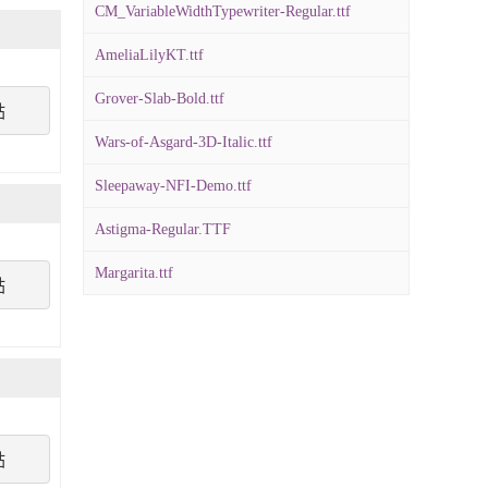
CM_VariableWidthTypewriter-Regular.ttf
AmeliaLilyKT.ttf
Grover-Slab-Bold.ttf
點
Wars-of-Asgard-3D-Italic.ttf
Sleepaway-NFI-Demo.ttf
Astigma-Regular.TTF
Margarita.ttf
點
點