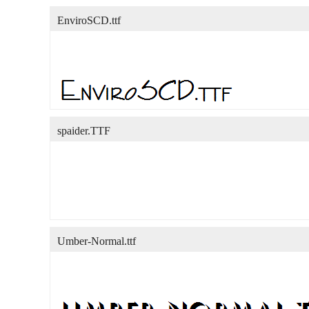
EnviroSCD.ttf
spaider.TTF
Umber-Normal.ttf