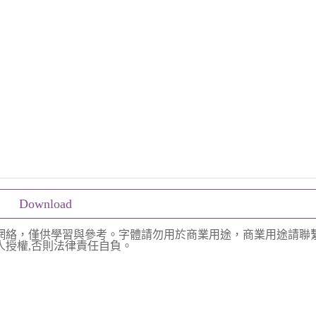
Download
網絡，僅供學習與參考。字體請勿用於商業用途，商業用途請聯
授權,否則法律責任自負。