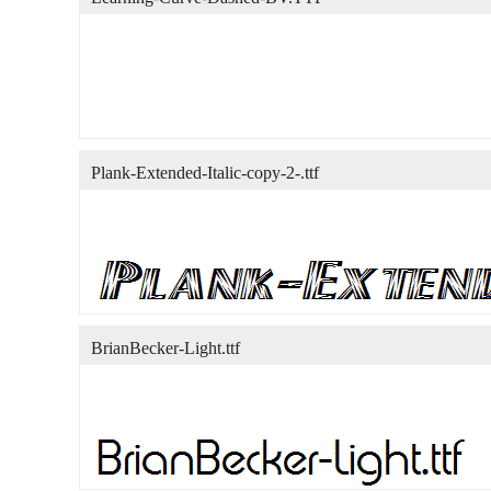
Plank-Extended-Italic-copy-2-.ttf
BrianBecker-Light.ttf