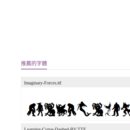
推薦的字體
Imaginary-Forces.ttf
Learning-Curve-Dashed-BV.TTF