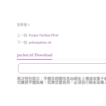
點擊量:
0
上一個:
Pocket-Thrilled-FP.ttf
下一個:
polissepalisse.otf
pocket.ttf Download
再次特別提示：字體及相關信息由網友上傳或收集于
司購買字體版權，如果您要商用，必須自行聯系版權人