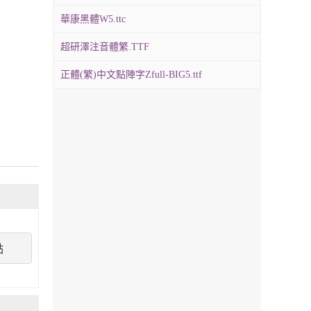
華康黑體W5.ttc
超研澤注音體繁.TTF
正體(繁)中文點陣字Zfull-BIG5.ttf
點