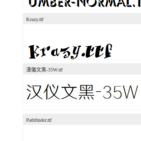
Krazy.ttf
漢儀文黑-35W.ttf
Pathfinder.ttf