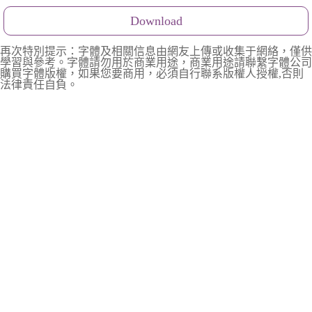
Download
再次特別提示：字體及相關信息由網友上傳或收集于網絡，僅供
學習與參考。字體請勿用於商業用途，商業用途請聯繫字體公司
購買字體版權，如果您要商用，必須自行聯系版權人授權,否則
法律責任自負。