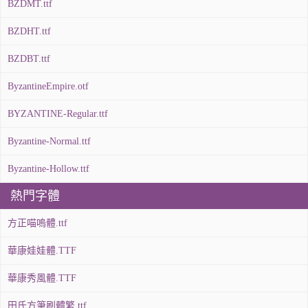
BZDMT.ttf
BZDHT.ttf
BZDBT.ttf
ByzantineEmpire.otf
BYZANTINE-Regular.ttf
Byzantine-Normal.ttf
Byzantine-Hollow.ttf
熱門字體
方正喵嗚體.ttf
華康娃娃體.TTF
華康秀風體.TTF
田氏方筆刷體繁.ttf