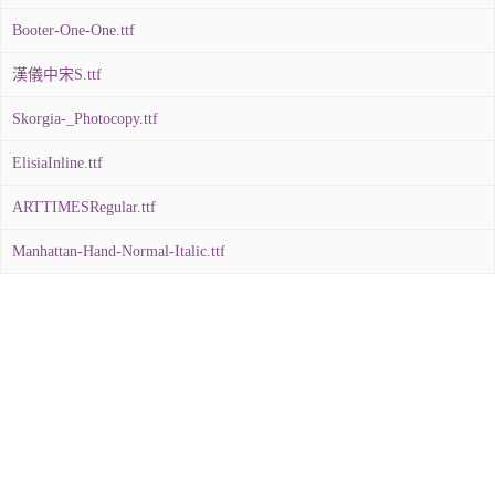
Booter-One-One.ttf
漢儀中宋S.ttf
Skorgia-_Photocopy.ttf
ElisiaInline.ttf
ARTTIMESRegular.ttf
Manhattan-Hand-Normal-Italic.ttf