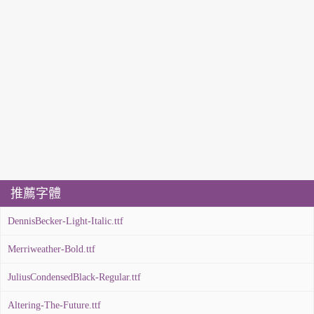
推薦字體
DennisBecker-Light-Italic.ttf
Merriweather-Bold.ttf
JuliusCondensedBlack-Regular.ttf
Altering-The-Future.ttf