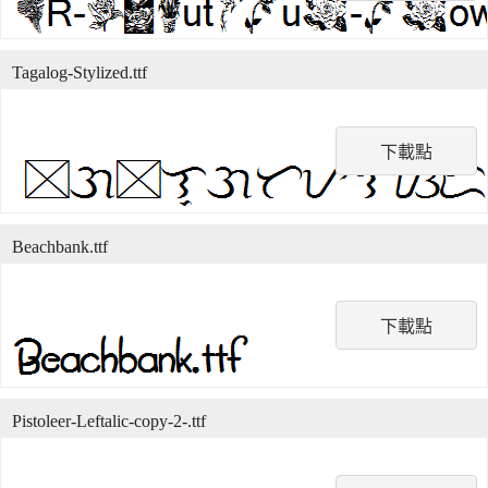
Tagalog-Stylized.ttf
下載點
Beachbank.ttf
下載點
Pistoleer-Leftalic-copy-2-.ttf