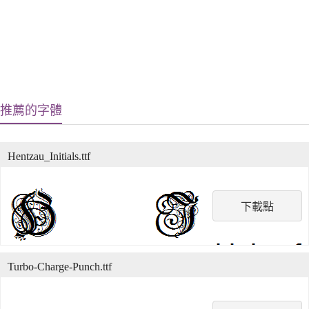
推薦的字體
Hentzau_Initials.ttf
下載點
Turbo-Charge-Punch.ttf