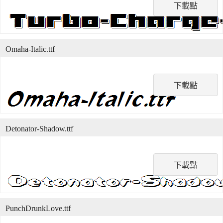
下載點
Omaha-Italic.ttf
下載點
Detonator-Shadow.ttf
下載點
PunchDrunkLove.ttf