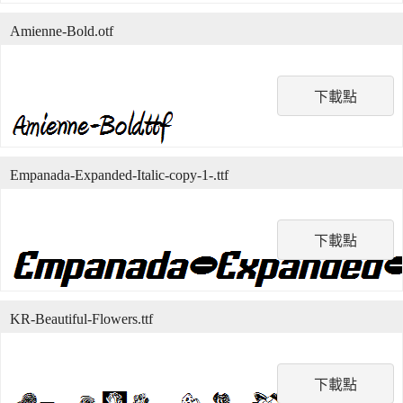
Amienne-Bold.otf
下載點
Empanada-Expanded-Italic-copy-1-.ttf
下載點
KR-Beautiful-Flowers.ttf
下載點