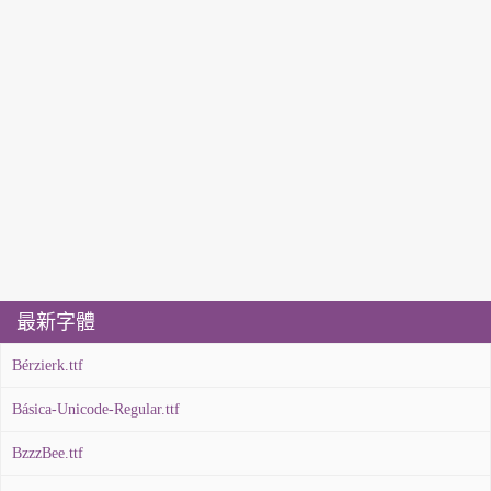
最新字體
Bérzierk.ttf
Básica-Unicode-Regular.ttf
BzzzBee.ttf