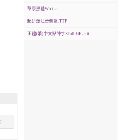
華康黑體W5.ttc
超研澤注音體繁.TTF
正體(繁)中文點陣字Zfull-BIG5.ttf
點