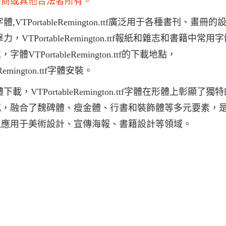
發商或其他合法者所有。
術字體,VTPortableRemington.ttf廣泛用于各種書刊、畫冊
沖擊力，VTPortableRemington.ttf報紙和雜志和書籍中常用字
ortableRemington.ttf的下載地點，
leRemington.ttf字體安裝。
字體下載，VTPortableRemington.ttf字體在形體上彰顯了獨
感，融合了魏碑體、瘦金體、行書和裝飾體等多元要素，
以應用于美術設計、宣傳海報、書籍設計等領域。