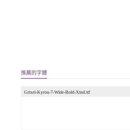
推薦的字體
Grixel-Kyrou-7-Wide-Bold-Xtnd.ttf