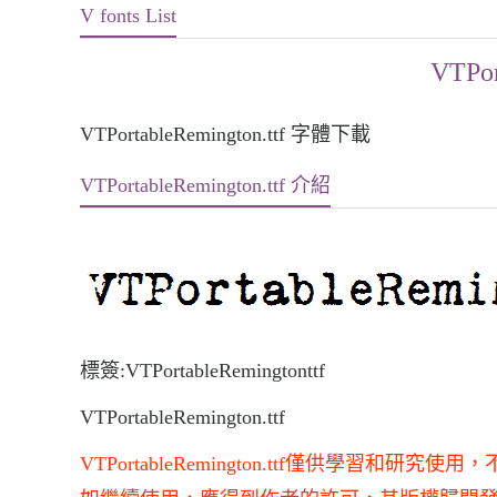
V fonts List
VTPor
VTPortableRemington.ttf 字體下載
VTPortableRemington.ttf 介紹
標簽:VTPortableRemingtonttf
VTPortableRemington.ttf
VTPortableRemington.ttf僅供學