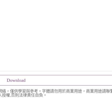
Download
網絡，僅供學習與參考。字體請勿用於商業用途，商業用途請聯
授權,否則法律責任自負。