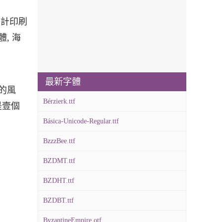
的設計印刷
體, 海
最新字體
特的風
Bérzierk.ttf
是壹個
Básica-Unicode-Regular.ttf
BzzzBee.ttf
BZDMT.ttf
BZDHT.ttf
BZDBT.ttf
ByzantineEmpire.otf