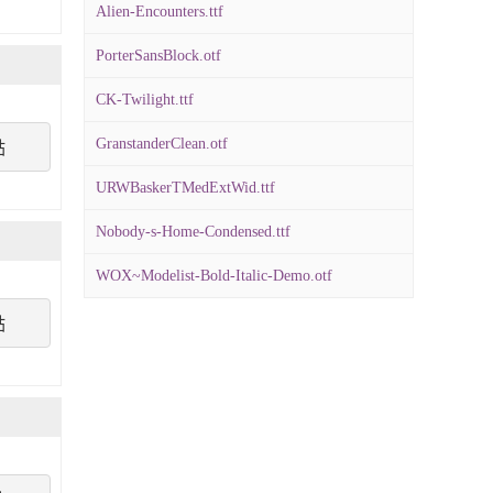
Alien-Encounters.ttf
PorterSansBlock.otf
CK-Twilight.ttf
GranstanderClean.otf
點
URWBaskerTMedExtWid.ttf
Nobody-s-Home-Condensed.ttf
WOX~Modelist-Bold-Italic-Demo.otf
點