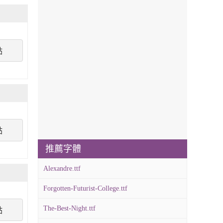
點
點
推薦字體
Alexandre.ttf
Forgotten-Futurist-College.ttf
The-Best-Night.ttf
點