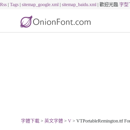
Rss
|
Tags
|
sitemap_google.xml
|
sitemap_baidu.xml
|
歡迎光臨
字型
字體下載
>
英文字體
>
V
> VTPortableRemington.ttf F