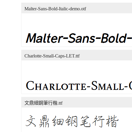
Malter-Sans-Bold-Italic-demo.otf
Charlotte-Small-Caps-LET.ttf
文鼎細鋼筆行楷.ttf