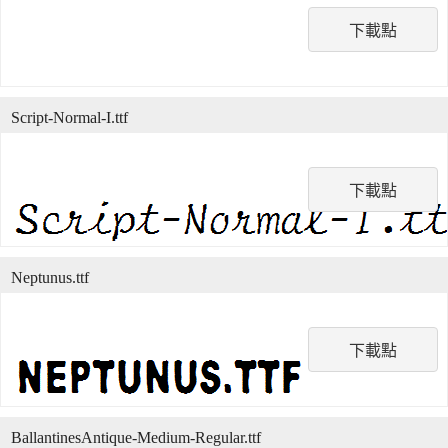
下載點
Script-Normal-I.ttf
下載點
Neptunus.ttf
下載點
BallantinesAntique-Medium-Regular.ttf