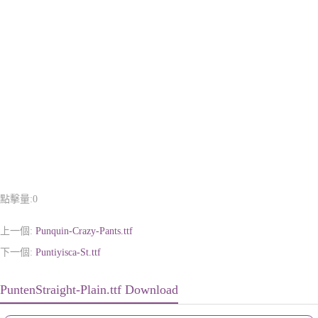
點擊量:
0
上一個:
Punquin-Crazy-Pants.ttf
下一個:
Puntiyisca-St.ttf
PuntenStraight-Plain.ttf Download