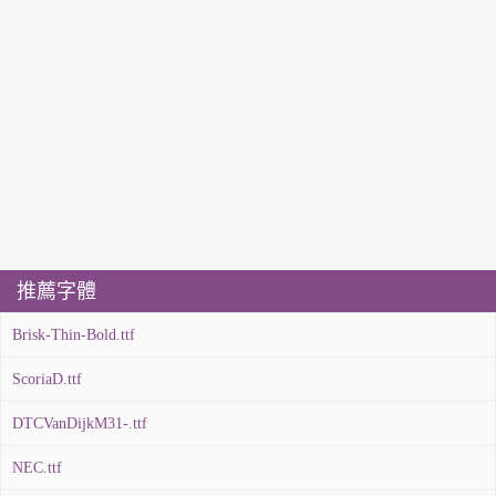
推薦字體
Brisk-Thin-Bold.ttf
ScoriaD.ttf
DTCVanDijkM31-.ttf
NEC.ttf