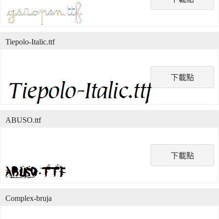
Tiepolo-Italic.ttf
下載點
ABUSO.ttf
下載點
Complex-bruja