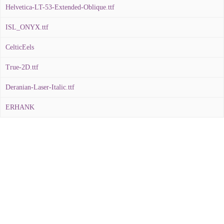
Helvetica-LT-53-Extended-Oblique.ttf
ISL_ONYX.ttf
CelticEels
True-2D.ttf
Deranian-Laser-Italic.ttf
ERHANK