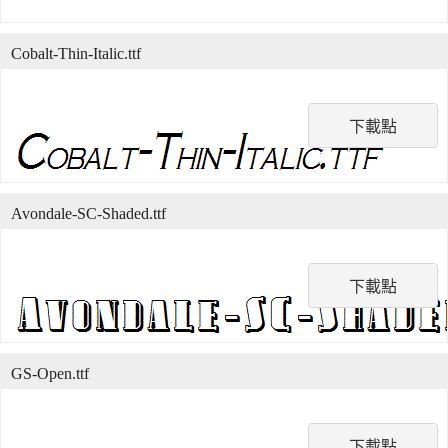
Cobalt-Thin-Italic.ttf
下載點
Avondale-SC-Shaded.ttf
下載點
GS-Open.ttf
下載點