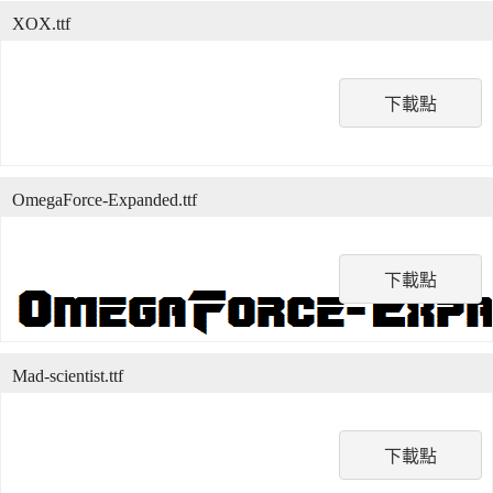
XOX.ttf
下載點
OmegaForce-Expanded.ttf
下載點
Mad-scientist.ttf
下載點