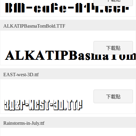
ALKATIPBasmaTomBold.TTF
下載點
EAST-west-3D.ttf
下載點
Rainstorms-in-July.ttf