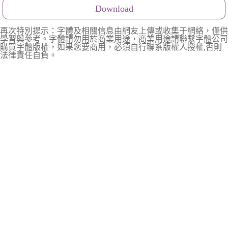
Download
再次特別提示：字體及相關信息由網友上傳或收集于網絡，僅供
學習與參考。字體請勿用於商業用途，商業用途請聯繫字體公司
購買字體版權，如果您要商用，必須自行聯系版權人授權,否則
法律責任自負。