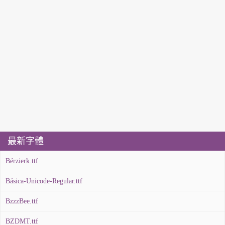
最新字體
Bérzierk.ttf
Básica-Unicode-Regular.ttf
BzzzBee.ttf
BZDMT.ttf