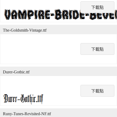
下載點
The-Goldsmith-Vintage.ttf
下載點
Durer-Gothic.ttf
下載點
Runy-Tunes-Revisited-NF.ttf