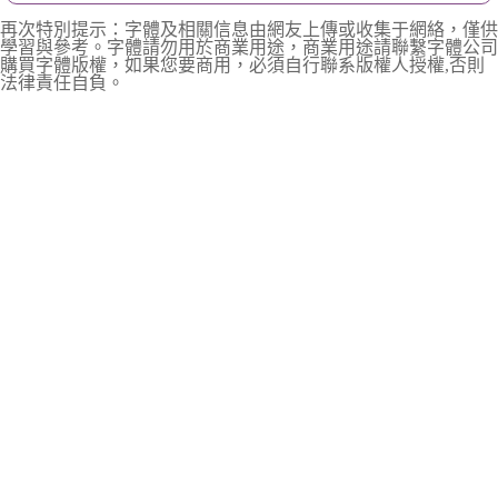
再次特別提示：字體及相關信息由網友上傳或收集于網絡，僅供
學習與參考。字體請勿用於商業用途，商業用途請聯繫字體公司
購買字體版權，如果您要商用，必須自行聯系版權人授權,否則
法律責任自負。