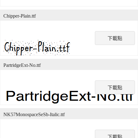
Chipper-Plain.ttf
下載點
PartridgeExt-No.ttf
下載點
NK57MonospaceSeSb-Italic.ttf
下載點