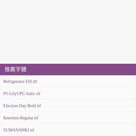
推薦字體
Refrigerator-Fill.ttf
P5-LilyUPC-Italic.ttf
Election-Day-Bold.ttf
Knochen-Regular.ttf
SUMANANKI.ttf