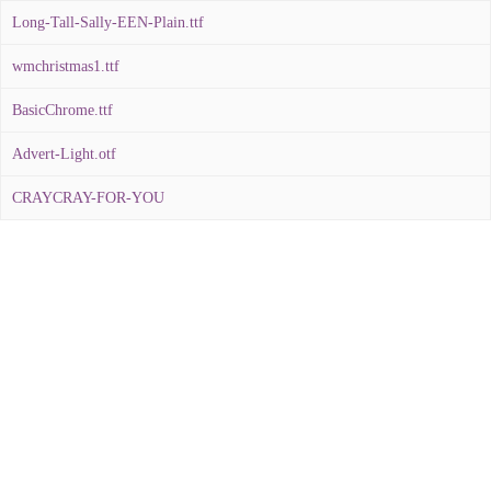
Long-Tall-Sally-EEN-Plain.ttf
wmchristmas1.ttf
BasicChrome.ttf
Advert-Light.otf
CRAYCRAY-FOR-YOU