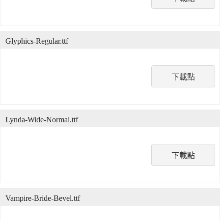
Glyphics-Regular.ttf
下載點
Lynda-Wide-Normal.ttf
下載點
Vampire-Bride-Bevel.ttf