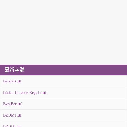
最新字體
Bérzierk.ttf
Básica-Unicode-Regular.ttf
BzzzBee.ttf
BZDMT.ttf
BZDHT.ttf