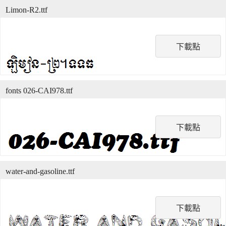
Limon-R2.ttf
下載點
fonts 026-CAI978.ttf
下載點
water-and-gasoline.ttf
下載點