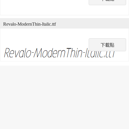
Revalo-ModernThin-Italic.ttf
下載點