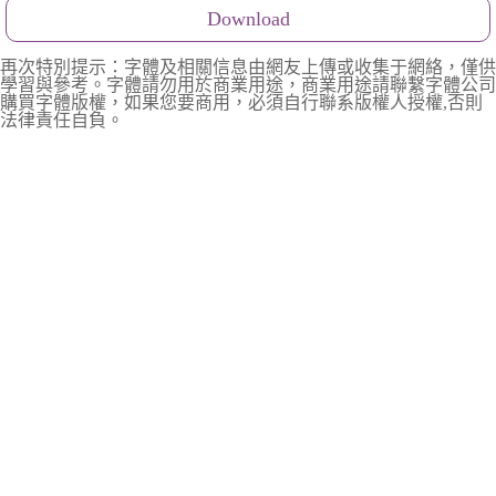
Download
再次特別提示：字體及相關信息由網友上傳或收集于網絡，僅供
學習與參考。字體請勿用於商業用途，商業用途請聯繫字體公司
購買字體版權，如果您要商用，必須自行聯系版權人授權,否則
法律責任自負。