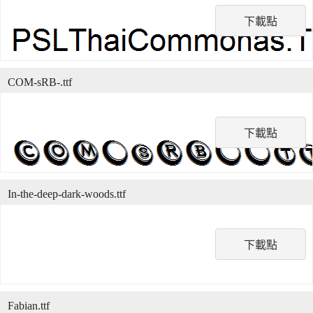
下載點
COM-sRB-.ttf
下載點
In-the-deep-dark-woods.ttf
下載點
Fabian.ttf