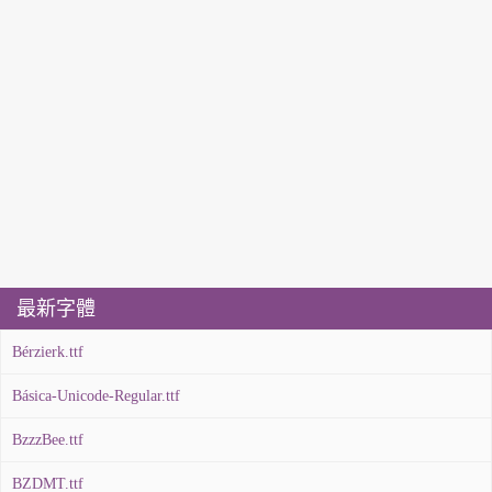
最新字體
Bérzierk.ttf
Básica-Unicode-Regular.ttf
BzzzBee.ttf
BZDMT.ttf