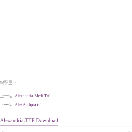
點擊量:
0
上一個:
Alexandria-Medi.Ttf
下一個:
AlexAntiqua.ttf
Alexandria.TTF Download