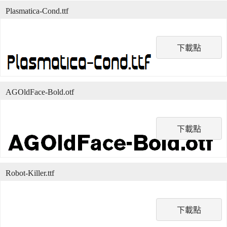
Plasmatica-Cond.ttf
下載點
AGOldFace-Bold.otf
下載點
Robot-Killer.ttf
下載點