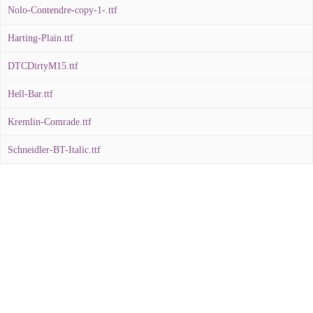
Nolo-Contendre-copy-1-.ttf
Harting-Plain.ttf
DTCDirtyM15.ttf
Hell-Bar.ttf
Kremlin-Comrade.ttf
Schneidler-BT-Italic.ttf