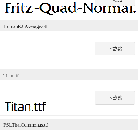
HumanP.J-Average.otf
下載點
Titan.ttf
下載點
PSLThaiCommonas.ttf