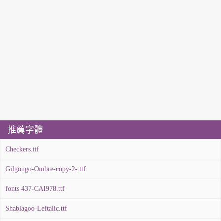
推薦字體
Checkers.ttf
Gilgongo-Ombre-copy-2-.ttf
fonts 437-CAI978.ttf
Shablagoo-Leftalic.ttf