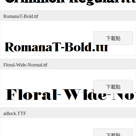
RomanaT-Bold.ttf
下載點
Floral-Wide-Normal.ttf
下載點
adlock.TTF
下載點