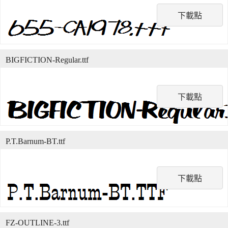
下載點
BIGFICTION-Regular.ttf
下載點
P.T.Barnum-BT.ttf
下載點
FZ-OUTLINE-3.ttf