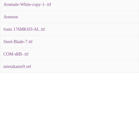
Arsenale-White-copy-1-.ttf
Arneson
fonts 176MKSD-AL.ttf
Steel-Blade-7.ttf
COM-sRB-.ttf
mieszkanie9.otf