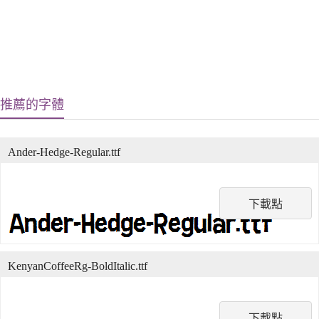
推薦的字體
Ander-Hedge-Regular.ttf
下載點
KenyanCoffeeRg-BoldItalic.ttf
下載點