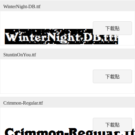
WinterNight-DB.ttf
下載點
StuntinOnYou.ttf
下載點
Crimmon-Regular.ttf
下載點