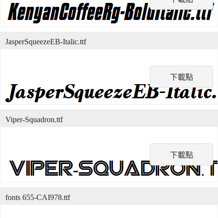
JasperSqueezeEB-Italic.ttf
下載點
Viper-Squadron.ttf
下載點
fonts 655-CAI978.ttf