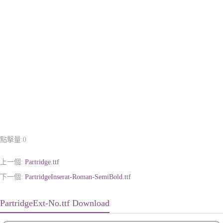
點擊量:
0
上一個:
Partridge.ttf
下一個:
PartridgeInserat-Roman-SemiBold.ttf
PartridgeExt-No.ttf Download