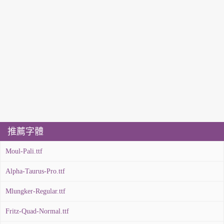
推薦字體
Moul-Pali.ttf
Alpha-Taurus-Pro.ttf
Mlungker-Regular.ttf
Fritz-Quad-Normal.ttf