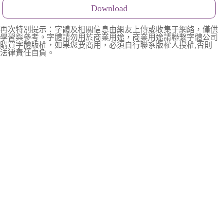
Download
再次特別提示：字體及相關信息由網友上傳或收集于網絡，僅供
學習與參考。字體請勿用於商業用途，商業用途請聯繫字體公司
購買字體版權，如果您要商用，必須自行聯系版權人授權,否則
法律責任自負。