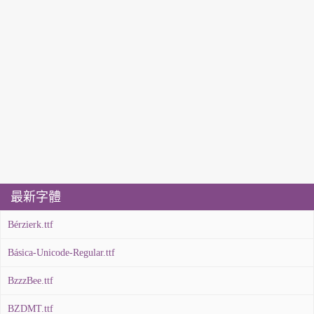
最新字體
Bérzierk.ttf
Básica-Unicode-Regular.ttf
BzzzBee.ttf
BZDMT.ttf