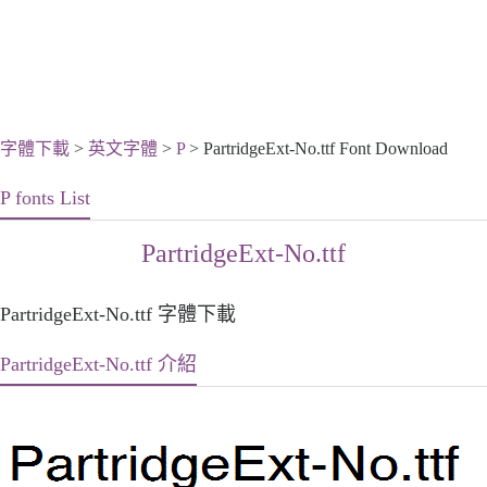
字體下載
>
英文字體
>
P
> PartridgeExt-No.ttf Font Download
P fonts List
PartridgeExt-No.ttf
PartridgeExt-No.ttf 字體下載
PartridgeExt-No.ttf 介紹