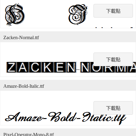
下載點
Zacken-Normal.ttf
下載點
Amaze-Bold-Italic.ttf
下載點
Pixel-Operator-Mono-8.ttf