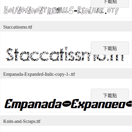
下載點
Staccatissmo.ttf
下載點
Empanada-Expanded-Italic-copy-1-.ttf
下載點
Knits-and-Scraps.ttf