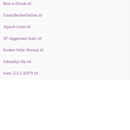
Bots-n-Droids.ttf
EmelyBeckerOutline.ttf
Alpsoft-Gezit.ttf
SF-Juggernaut-Italic.ttf
Kosher-Wide-Normal.ttf
Sabandija-ffp.otf
fonts 222-CAI978.ttf