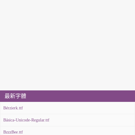
最新字體
Bérzierk.ttf
Básica-Unicode-Regular.ttf
BzzzBee.ttf