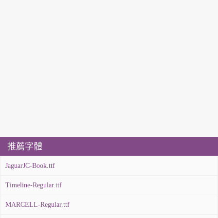
推薦字體
JaguarJC-Book.ttf
Timeline-Regular.ttf
MARCELL-Regular.ttf