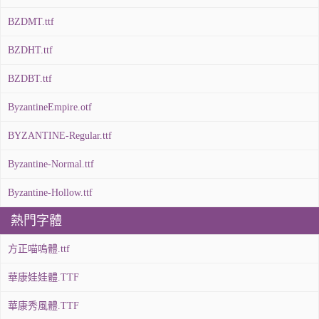
BZDMT.ttf
BZDHT.ttf
BZDBT.ttf
ByzantineEmpire.otf
BYZANTINE-Regular.ttf
Byzantine-Normal.ttf
Byzantine-Hollow.ttf
熱門字體
方正喵嗚體.ttf
華康娃娃體.TTF
華康秀風體.TTF