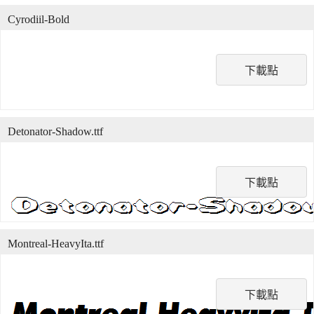
Cyrodiil-Bold
下載點
Detonator-Shadow.ttf
下載點
Montreal-HeavyIta.ttf
下載點