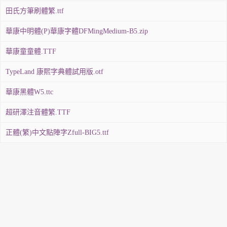
田氏方筆刷體繁.ttf
華康中明體(P)華康字體DFMingMedium-B5.zip
華康童童體.TTF
TypeLand 康熙字典體試用版.otf
華康黑體W5.ttc
超研澤注音體繁.TTF
正體(繁)中文點陣字Zfull-BIG5.ttf