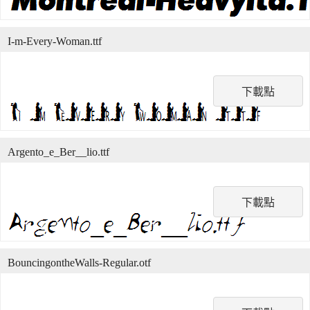
I-m-Every-Woman.ttf
下載點
Argento_e_Ber__lio.ttf
下載點
BouncingontheWalls-Regular.otf