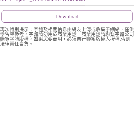
Download
再次特別提示：字體及相關信息由網友上傳或收集于網絡，僅供
學習與參考。字體請勿用於商業用途，商業用途請聯繫字體公司
購買字體版權，如果您要商用，必須自行聯系版權人授權,否則
法律責任自負。