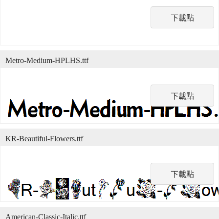
下載點
Metro-Medium-HPLHS.ttf
下載點
KR-Beautiful-Flowers.ttf
下載點
American-Classic-Italic.ttf