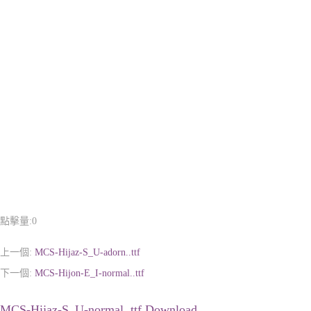
點擊量:
0
上一個:
MCS-Hijaz-S_U-adorn..ttf
下一個:
MCS-Hijon-E_I-normal..ttf
MCS-Hijaz-S_U-normal..ttf Download