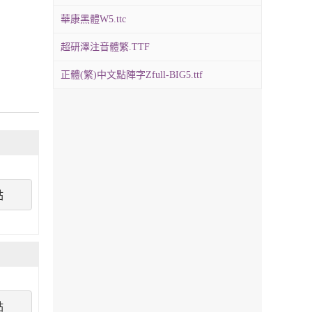
華康黑體W5.ttc
超研澤注音體繁.TTF
正體(繁)中文點陣字Zfull-BIG5.ttf
點
點