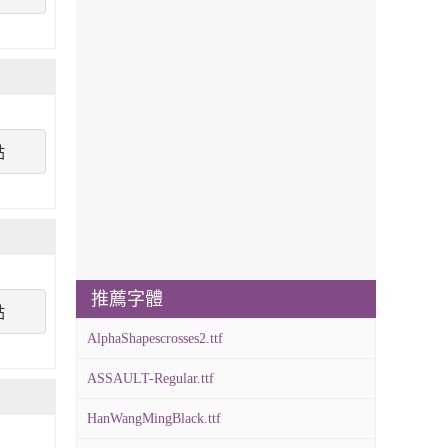
點
推薦字體
點
AlphaShapescrosses2.ttf
ASSAULT-Regular.ttf
HanWangMingBlack.ttf