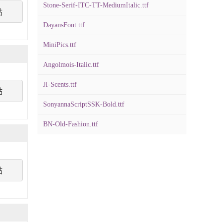
Stone-Serif-ITC-TT-MediumItalic.ttf
點
DayansFont.ttf
MiniPics.ttf
Angolmois-Italic.ttf
JI-Scents.ttf
點
SonyannaScriptSSK-Bold.ttf
BN-Old-Fashion.ttf
點