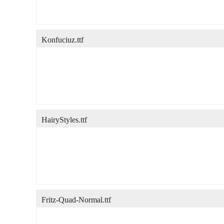
Konfuciuz.ttf
HairyStyles.ttf
Fritz-Quad-Normal.ttf