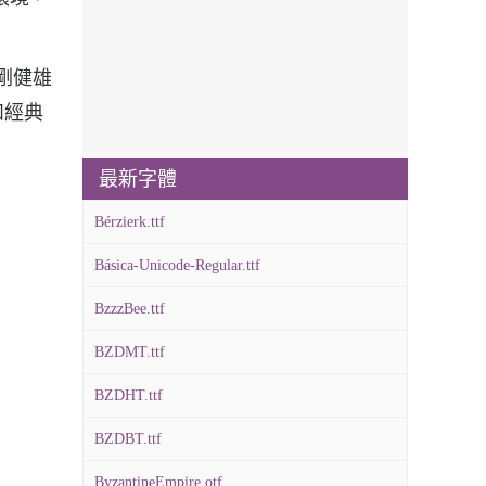
折剛健雄
和經典
最新字體
Bérzierk.ttf
Básica-Unicode-Regular.ttf
BzzzBee.ttf
BZDMT.ttf
BZDHT.ttf
BZDBT.ttf
ByzantineEmpire.otf