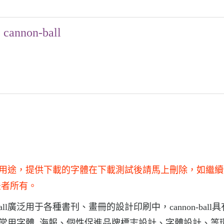
cannon-ball
用于商業用途，提供下載的字體在下載測試後請馬上刪除，如繼
法者所有。
n-ball廣泛用于各種書刊、畫冊的設計印刷中，cannon-ball
書籍中常用字體, 海報、個性促進品牌標志設計、字體設計、等