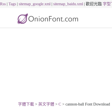
Rss
|
Tags
|
sitemap_google.xml
|
sitemap_baidu.xml
|
歡迎光臨
字型
字體下載
>
英文字體
>
C
> cannon-ball Font Download