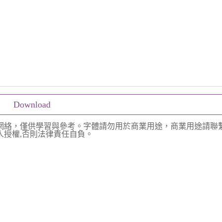
Download
網絡，僅供學習與參考。字體請勿用於商業用途，商業用途請聯
授權,否則法律責任自負。