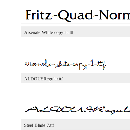
Arsenale-White-copy-1-.ttf
ALDOUSRegular.ttf
Steel-Blade-7.ttf